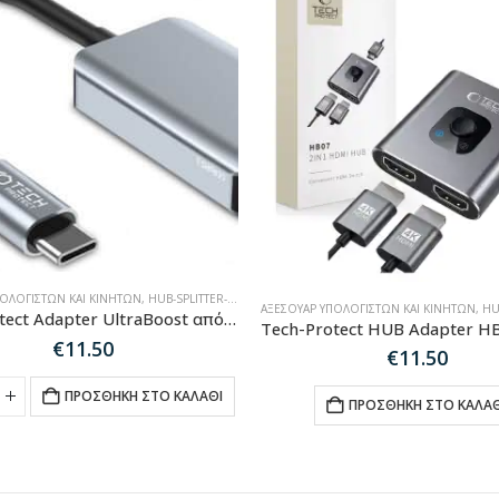
ΠΟΛΟΓΙΣΤΏΝ ΚΑΙ ΚΙΝΗΤΏΝ
,
HUB-SPLITTER-ADAPTER
ΑΞΕΣΟΥΆΡ ΥΠΟΛΟΓΙΣΤΏΝ ΚΑΙ ΚΙΝΗΤΏΝ
,
HUB-
Tech-Protect Adapter UltraBoost από USB-C (Male) σε HDMI (Female) 4K 60Hz- Black
€
11.50
€
11.50
ΠΡΟΣΘΉΚΗ ΣΤΟ ΚΑΛΆΘΙ
ΠΡΟΣΘΉΚΗ ΣΤΟ ΚΑΛΆΘ