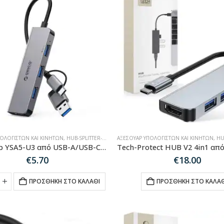
ΠΟΛΟΓΙΣΤΏΝ ΚΑΙ ΚΙΝΗΤΏΝ
,
HUB-SPLITTER-ADAPTER
ΑΞΕΣΟΥΆΡ ΥΠΟΛΟΓΙΣΤΏΝ ΚΑΙ ΚΙΝΗΤΏΝ
,
HUB-
Orico Hub YSA5-U3 από USB-A/USB-C σε 3x USB-A 2.0 + 1x USB-A 3.0 – γκρι
€
5.70
€
18.00
ΠΡΟΣΘΉΚΗ ΣΤΟ ΚΑΛΆΘΙ
ΠΡΟΣΘΉΚΗ ΣΤΟ ΚΑΛΆΘ