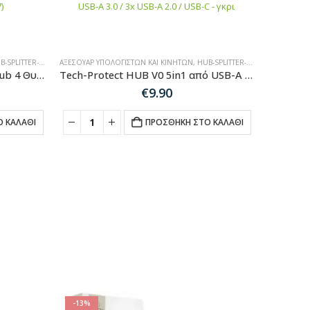
SPLITTER-ADAPTER
ΑΞΕΣΟΥΆΡ ΥΠΟΛΟΓΙΣΤΏΝ ΚΑΙ ΚΙΝΗΤΏΝ
,
SALES
,
HUB-SPLITTER-ADAPTER
Ugreen Sharing Box USB 2.0 Hub 4 Θυρών με σύνδεση USB-A (30767)
Tech-Protect HUB V0 5in1 από USB-A σε USB-A 3.0 / 3x USB-A 2.0 / USB-C – γκρι
€
9.90
έχουσα
μή
 ΚΑΛΆΘΙ
ΠΡΟΣΘΉΚΗ ΣΤΟ ΚΑΛΆΘΙ
αι:
90.
-13%