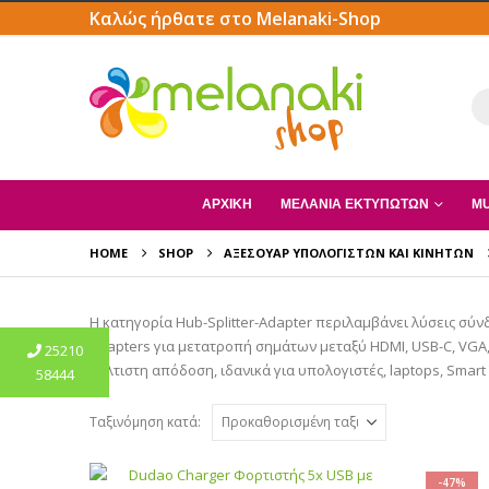
Καλώς ήρθατε στο Melanaki-Shop
ΑΡΧΙΚΗ
ΜΕΛΆΝΙΑ ΕΚΤΥΠΩΤΏΝ
MU
HOME
SHOP
ΑΞΕΣΟΥΆΡ ΥΠΟΛΟΓΙΣΤΏΝ ΚΑΙ ΚΙΝΗΤΏΝ
Η κατηγορία Hub-Splitter-Adapter περιλαμβάνει λύσεις σύν
adapters για μετατροπή σημάτων μεταξύ HDMI, USB-C, VGA,
25210
βέλτιστη απόδοση, ιδανικά για υπολογιστές, laptops, Smart
58444
Ταξινόμηση κατά:
-47%