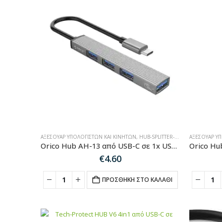
ΑΞΕΣΟΥΆΡ ΥΠΟΛΟΓΙΣΤΏΝ ΚΑΙ ΚΙΝΗΤΏΝ
,
HUB-SPLITTER-ADAPTER
ΑΞΕΣΟΥΆΡ Υ
Orico Hub AH-13 από USB-C σε 1x USB-A 3.0 + 3x USB-A 2.0 – γκρι
€
4.60
ΠΡΟΣΘΉΚΗ ΣΤΟ ΚΑΛΆΘΙ