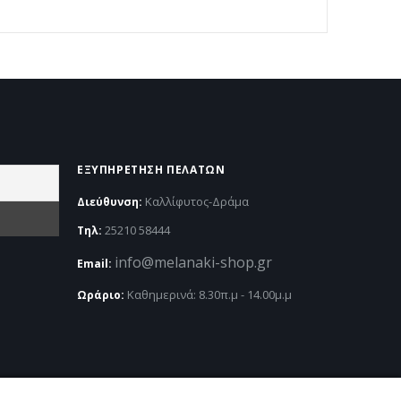
EΞΥΠΗΡΈΤΗΣΗ ΠΕΛΑΤΏΝ
Καλλίφυτος-Δράμα
Διεύθυνση:
25210 58444
Τηλ:
info@melanaki-shop.gr
Email:
Kαθημερινά: 8.30π.μ - 14.00μ.μ
Ωράριο: