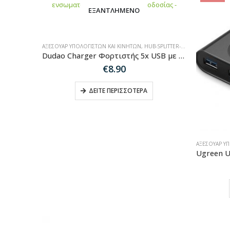
ΕΞΑΝΤΛΗΜΈΝΟ
ΑΞΕΣΟΥΆΡ ΥΠΟΛΟΓΙΣΤΏΝ ΚΑΙ ΚΙΝΗΤΏΝ
,
HUB-SPLITTER-ADAPTER
Dudao Charger Φορτιστής 5x USB με ενσωματωμένο καλώδιο τροφοδοσίας – λευκό (A5EU)
€
8.90
ΔΕΊΤΕ ΠΕΡΙΣΣΌΤΕΡΑ
ΑΞΕΣΟΥΆΡ Υ