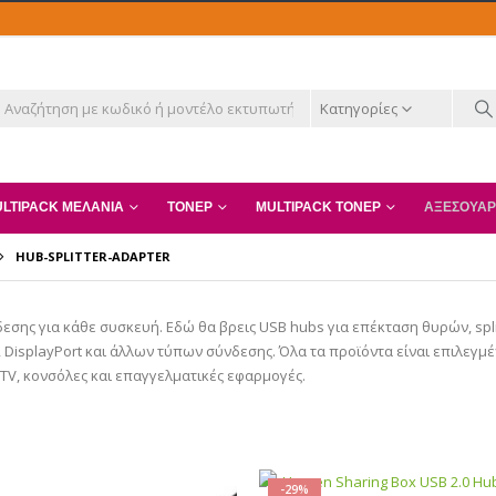
Κατηγορίες
LTIPACK ΜΕΛΆΝΙΑ
ΤΌΝΕΡ
MULTIPACK ΤΌΝΕΡ
ΑΞΕΣΟΥΆΡ
HUB-SPLITTER-ADAPTER
δεσης για κάθε συσκευή. Εδώ θα βρεις USB hubs για επέκταση θυρών, spli
 DisplayPort και άλλων τύπων σύνδεσης. Όλα τα προϊόντα είναι επιλεγμ
 TV, κονσόλες και επαγγελματικές εφαρμογές.
-29%