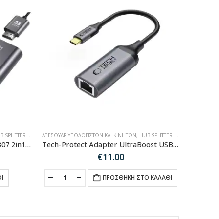
SPLITTER-ADAPTER
ΑΞΕΣΟΥΆΡ ΥΠΟΛΟΓΙΣΤΏΝ ΚΑΙ ΚΙΝΗΤΏΝ
,
HUB-SPLITTER-ADAPTER
Tech-Protect HUB Adapter HB07 2in1 HDMI 4K 60HZ – γκρι
Tech-Protect Adapter UltraBoost USB-A 3.0 / Ethernet RJ45 1000Mbps-μαύρο
€
11.00
Ι
ΠΡΟΣΘΉΚΗ ΣΤΟ ΚΑΛΆΘΙ