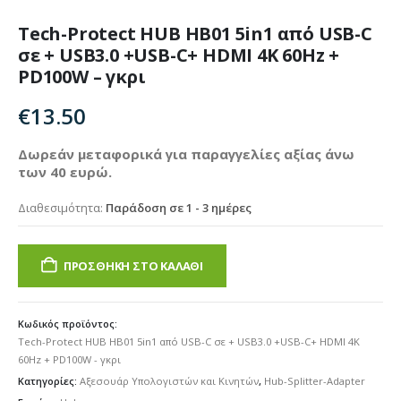
Tech-Protect HUB HB01 5in1 από USB-C
σε + USB3.0 +USB-C+ HDMI 4K 60Hz +
PD100W – γκρι
€
13.50
Δωρεάν μεταφορικά για παραγγελίες αξίας άνω
των 40 ευρώ.
Διαθεσιμότητα:
Παράδοση σε 1 - 3 ημέρες
ΠΡΟΣΘΉΚΗ ΣΤΟ ΚΑΛΆΘΙ
Κωδικός προϊόντος:
Tech-Protect HUB HB01 5in1 από USB-C σε + USB3.0 +USB-C+ HDMI 4K
60Hz + PD100W - γκρι
Κατηγορίες:
Αξεσουάρ Υπολογιστών και Κινητών
,
Hub-Splitter-Adapter