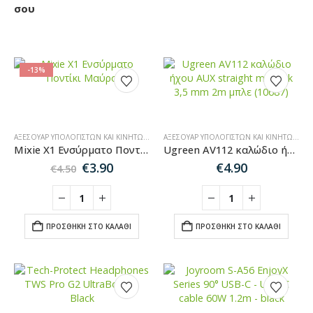
σου
-13%
ΑΞΕΣΟΥΆΡ ΥΠΟΛΟΓΙΣΤΏΝ ΚΑΙ ΚΙΝΗΤΏΝ
,
SALES
ΑΞΕΣΟΥΆΡ ΥΠΟΛΟΓΙΣΤΏΝ ΚΑΙ ΚΙΝΗΤΏΝ
,
ΚΑ
Mixie X1 Ενσύρματο Ποντίκι Μαύρο
Ugreen AV112 καλώδιο ήχου AUX straight minijack 3,5 mm 2m μπλε (10687)
Original
Η
€
3.90
€
4.90
€
4.50
price
τρέχουσα
was:
τιμή
€4.50.
είναι:
€3.90.
ΠΡΟΣΘΉΚΗ ΣΤΟ ΚΑΛΆΘΙ
ΠΡΟΣΘΉΚΗ ΣΤΟ ΚΑΛΆΘΙ