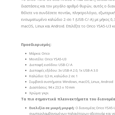
διαστάσεις και τον μεγάλο αριθμό θυρών, αυτός ο διαν
θέλετε να συνδέσετε ποντίκι, πληκτρολόγιο, εξωτερικ
ενσωματωμένο καλώδιο 2-σε-1 (USB-C/-A) με μήκος 0
macOS, Linux και Android. Επιλέξτε το Orico YSA5-U3 κ
Προσδιορισμός:
Μάρκα: Orico
Μοντέλο: Orico YSA5-U3
Διεπαφή εισόδου: USB-C/-A
Διεπαφές εξόδου: 3x USB-A 2.0, 1x USB-A 3.0
Καλώδιο: 0,3 m, καλώδιο 2 σε 1
Συμβατά συστήματα: Windows, macOS, Linux, Android
Διαστάσεις: 94 x 23,5 x 10 mm
Χρώμα: γκρι
Τα πιο σημαντικά πλεονεκτήματα του διανομέα 
Ευελιξία σε μικρή μορφή:
Ο διανομέας Orico YSA5-U
συμπεριλαμβανομένων παλαιότερων αξεσουάρ και νεό