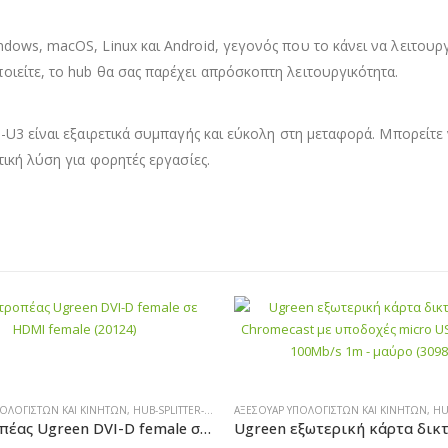
dows, macOS, Linux και Android, γεγονός που το κάνει να λειτουργ
ιείτε, το hub θα σας παρέχει απρόσκοπτη λειτουργικότητα.
-U3 είναι εξαιρετικά συμπαγής και εύκολη στη μεταφορά. Μπορείτε
τική λύση για φορητές εργασίες.
ΠΟΛΟΓΙΣΤΏΝ ΚΑΙ ΚΙΝΗΤΏΝ
,
HUB-SPLITTER-ADAPTER
ΑΞΕΣΟΥΆΡ ΥΠΟΛΟΓΙΣΤΏΝ ΚΑΙ ΚΙΝΗΤΏΝ
,
SALES
,
HUB-
Μετατροπέας Ugreen DVI-D female σε HDMI female (20124)