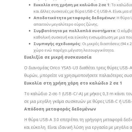
Ευκολία στη χρήση με καλώδιο 2 σε 1:
Το καλώδιο 
και άλλες συσκευές με θύρα USB-C ή USB-A. Είναι μια
Αποδοτικότητα μεταφοράς δεδομένων:
Η θύρα U
απαιτούν μεγαλύτερο εύρος ζώνης.
Συμβατότητα με πολλαπλά συστήματα:
Ο κόμβος
καθολική συσκευή και εύκολη ενσωμάτωση με μια ποι
Συμπαγής σχεδιασμός:
Οι μικρές διαστάσεις (94 x 
χώρο ενώ παρέχει μέγιστη λειτουργικότητα.
Ευελιξία σε μικρή συσκευασία
Ο διανομέας Orico YSA5-U3 διαθέτει τρεις θύρες USB-A
θυρών, μπορείτε να χρησιμοποιήσετε παλαιότερες συσ
Ευκολία στη χρήση χάρη στο καλώδιο 2 σε 1
Το καλώδιο 2-σε-1 (USB-C/-A) με μήκος 0,3 m κάνει τον
σε μια μεγάλη γκάμα συσκευών με θύρες USB-C ή USB-
Απόδοση μεταφοράς δεδομένων
Η θύρα USB-A 3.0 επιτρέπει τη γρήγορη μεταφορά δε
και εύκολη. Είναι ιδανική λύση για εργασία με μεγάλα α