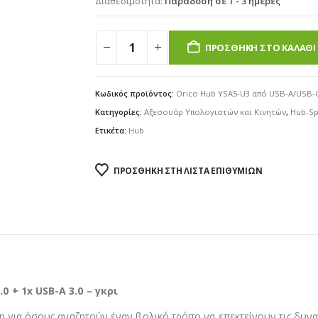
Διαθεσιμότητα:
Παράδοση σε 1 - 3 ημέρες
ΠΡΟΣΘΉΚΗ ΣΤΟ ΚΑΛΆΘΙ
Κωδικός προϊόντος:
Orico Hub YSA5-U3 από USB-A/USB-C σ
Κατηγορίες:
Αξεσουάρ Υπολογιστών και Κινητών
,
Hub-Sp
Ετικέτα:
Hub
ΠΡΟΣΘΉΚΗ ΣΤΗ ΛΊΣΤΑ ΕΠΙΘΥΜΙΏΝ
0 + 1x USB-A 3.0 – γκρι
η για όσους αναζητούν έναν βολικό τρόπο να επεκτείνουν τις δυνατ