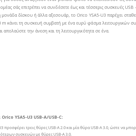
ομέας σάς επιτρέπει να συνδέσετε έως και τέσσερις συσκευές USB – 
ή μονάδα δίσκου ή άλλα αξεσουάρ, το Orico YSA5-U3 παρέχει σταθε
,3 m κάνει τη συσκευή συμβατή με ένα ευρύ φάσμα λειτουργικών
αι απολαύστε την άνεση και τη λειτουργικότητα σε ένα.
Orico YSA5-U3 USB-A/USB-C:
3 προσφέρει τρεις θύρες USB-A 2.0 και μία θύρα USB-A 3.0, ώστε να μπ
τερων συσκευών με θύρες USB-A 3.0.