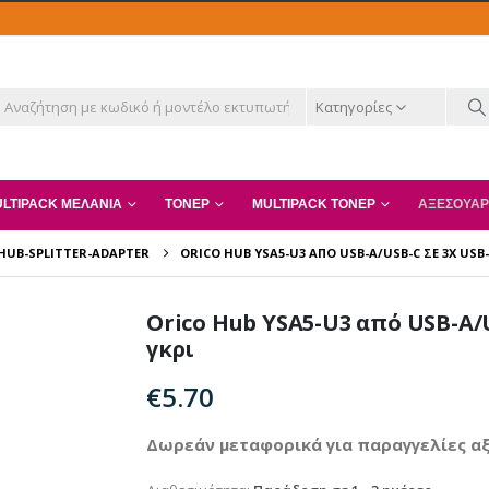
Κατηγορίες
LTIPACK ΜΕΛΆΝΙΑ
ΤΌΝΕΡ
MULTIPACK ΤΌΝΕΡ
ΑΞΕΣΟΥΆΡ
HUB-SPLITTER-ADAPTER
ORICO HUB YSA5-U3 ΑΠΌ USB-A/USB-C ΣΕ 3X USB-A 
Orico Hub YSA5-U3 από USB-A/US
γκρι
€
5.70
Δωρεάν μεταφορικά για παραγγελίες αξ