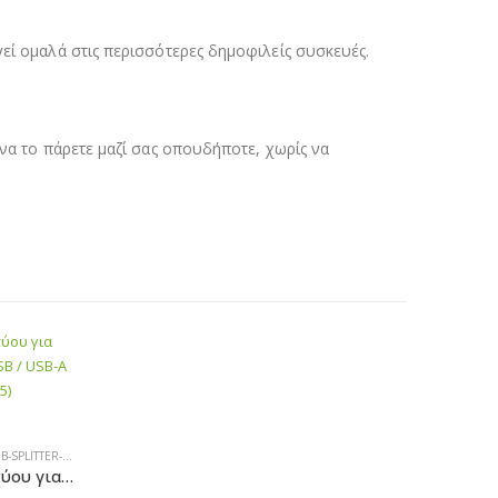
εί ομαλά στις περισσότερες δημοφιλείς συσκευές.
 να το πάρετε μαζί σας οπουδήποτε, χωρίς να
SPLITTER-ADAPTER
,
ΚΑΛΏΔΙΑ ΉΧΟΥ-HDMI-ΔΙΚΤΎΟΥ
Ugreen εξωτερική κάρτα δικτύου για Chromecast με υποδοχές micro USB / USB-A 100Mb/s 1m – μαύρο (30985)