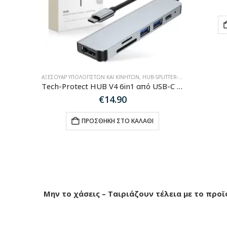
ΑΞΕΣΟΥΆΡ ΥΠΟΛΟΓΙΣΤΏΝ ΚΑΙ ΚΙΝΗΤΏΝ
,
HUB-SPLITTER-ADAPTER
Tech-Protect HUB V4 6in1 από USB-C σε USB-A 3.0 / USB-A 2.0 / USB-C / HDMI / micro SD / TF / card reader SD – γκρι
€
14.90
ΠΡΟΣΘΉΚΗ ΣΤΟ ΚΑΛΆΘΙ
Μην το χάσεις – Ταιριάζουν τέλεια με το προϊ