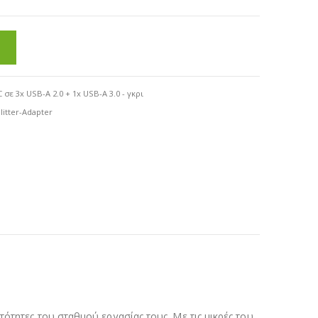
ε 3x USB-A 2.0 + 1x USB-A 3.0 - γκρι
litter-Adapter
ότητες του σταθμού εργασίας τους. Με τις μικρές του