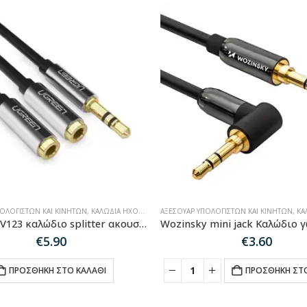
ΠΟΛΟΓΙΣΤΏΝ ΚΑΙ ΚΙΝΗΤΏΝ
,
ΚΑΛΏΔΙΑ ΉΧΟΥ-HDMI-ΔΙΚΤΎΟΥ
ΑΞΕΣΟΥΆΡ ΥΠΟΛΟΓΙΣΤΏΝ ΚΑΙ ΚΙΝΗΤΏΝ
,
ΚΑΛΏΔ
Ugreen AV123 καλώδιο splitter ακουστικών από 3,5 mm minijack (αρσενικό) – 2x 3,5 mm minijack (θηλυκό) – 20cm μαύρο (10523)
€
5.90
€
3.60
ΠΡΟΣΘΉΚΗ ΣΤΟ ΚΑΛΆΘΙ
ΠΡΟΣΘΉΚΗ ΣΤΟ