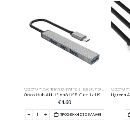
ΑΞΕΣΟΥΆΡ ΥΠΟΛΟΓΙΣΤΏΝ ΚΑΙ ΚΙΝΗΤΏΝ
,
HUB-SPLITTER-ADAPTER
ΑΞΕΣΟΥΆΡ Υ
Orico Hub AH-13 από USB-C σε 1x USB-A 3.0 + 3x USB-A 2.0 – γκρι
€
4.60
ΠΡΟΣΘΉΚΗ ΣΤΟ ΚΑΛΆΘΙ