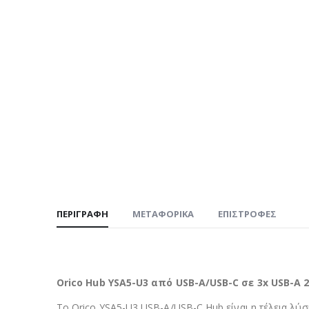
ΠΕΡΙΓΡΑΦΉ
ΜΕΤΑΦΟΡΙΚΆ
ΕΠΙΣΤΡΟΦΈΣ
Orico Hub YSA5-U3 από USB-A/USB-C σε 3x USB-A 2.
Το Orico YSA5-U3 USB-A/USB-C Hub είναι η τέλεια λύσ