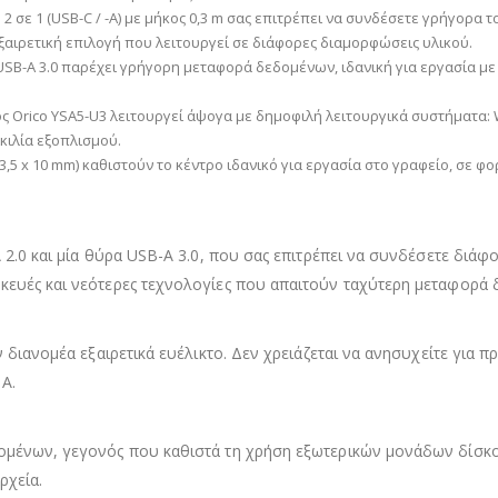
2 σε 1 (USB-C / -A) με μήκος 0,3 m σας επιτρέπει να συνδέσετε γρήγορα 
 εξαιρετική επιλογή που λειτουργεί σε διάφορες διαμορφώσεις υλικού.
SB-A 3.0 παρέχει γρήγορη μεταφορά δεδομένων, ιδανική για εργασία μ
 Orico YSA5-U3 λειτουργεί άψογα με δημοφιλή λειτουργικά συστήματα: W
κιλία εξοπλισμού.
23,5 x 10 mm) καθιστούν το κέντρο ιδανικό για εργασία στο γραφείο, σε 
 2.0 και μία θύρα USB-A 3.0, που σας επιτρέπει να συνδέσετε διάφο
κευές και νεότερες τεχνολογίες που απαιτούν ταχύτερη μεταφορά
 διανομέα εξαιρετικά ευέλικτο. Δεν χρειάζεται να ανησυχείτε για π
A.
δομένων, γεγονός που καθιστά τη χρήση εξωτερικών μονάδων δίσκ
ρχεία.