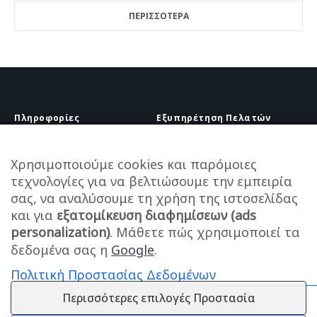
ΠΕΡΙΣΣΟΤΕΡΑ
Πληροφορίες
Εξυπηρέτηση Πελατών
Πληροφορίες Εταιρείας
Πληροφορίες Εταιρείας
Επικοινωνία
Επικοινωνία
Χρησιμοποιούμε cookies και παρόμοιες
Πληροφορίες Αποστολής
τεχνολογίες για να βελτιώσουμε την εμπειρία
25210 58444
Τρόποι Πληρωμής
σας, να αναλύσουμε τη χρήση της ιστοσελίδας
info@melanaki-shop.gr
Πολιτική Επιστροφών
και για
εξατομίκευση διαφημίσεων (ads
Υπαναχώρηση
Ωράριο
personalization)
. Μάθετε πώς χρησιμοποιεί τα
Καθημερινά: 9:00 – 14:00
δεδομένα σας η
Google
.
Πολιτική Προστασίας Δεδομένων
Περισσότερες επιλογές Προστασία
Εγγραφείτε στο Newsletter μας