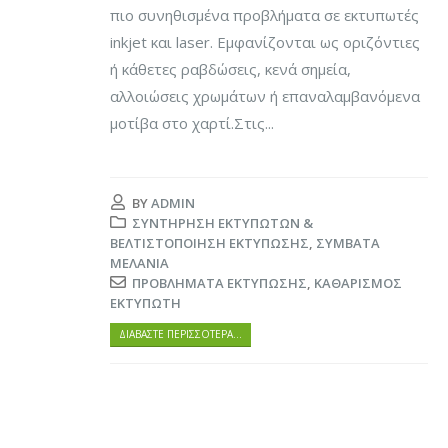
πιο συνηθισμένα προβλήματα σε εκτυπωτές
inkjet και laser. Εμφανίζονται ως οριζόντιες
ή κάθετες ραβδώσεις, κενά σημεία,
αλλοιώσεις χρωμάτων ή επαναλαμβανόμενα
μοτίβα στο χαρτί.Στις...
BY
ADMIN
ΣΥΝΤΉΡΗΣΗ ΕΚΤΥΠΩΤΏΝ &
ΒΕΛΤΙΣΤΟΠΟΊΗΣΗ ΕΚΤΎΠΩΣΗΣ
,
ΣΥΜΒΑΤΆ
ΜΕΛΆΝΙΑ
ΠΡΟΒΛΉΜΑΤΑ ΕΚΤΎΠΩΣΗΣ
,
ΚΑΘΑΡΙΣΜΌΣ
ΕΚΤΥΠΩΤΉ
ΔΙΑΒΆΣΤΕ ΠΕΡΙΣΣΌΤΕΡΑ…