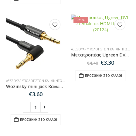
-25%
ΑΞΕΣΟΥΆΡ ΥΠΟΛΟΓΙΣΤΏΝ ΚΑΙ ΚΙΝΗΤΏΝ
,
HU
Μετατροπέας Ugreen DVI-D female σε HDMI female (20124)
Original
Η
€
3.30
€
4.40
price
τρέχου
was:
τιμή
ΠΡΟΣΘΉΚΗ ΣΤΟ ΚΑΛΆΘΙ
€4.40.
είναι:
ΑΞΕΣΟΥΆΡ ΥΠΟΛΟΓΙΣΤΏΝ ΚΑΙ ΚΙΝΗΤΏΝ
,
ΚΑΛΏΔΙΑ ΉΧΟΥ-HDMI-ΔΙΚΤΎΟΥ
€3.30.
Wozinsky mini jack Καλώδιο γωνία – 2 m μαύρο (αρσενικό-αρσενικό)
€
3.60
ΠΡΟΣΘΉΚΗ ΣΤΟ ΚΑΛΆΘΙ