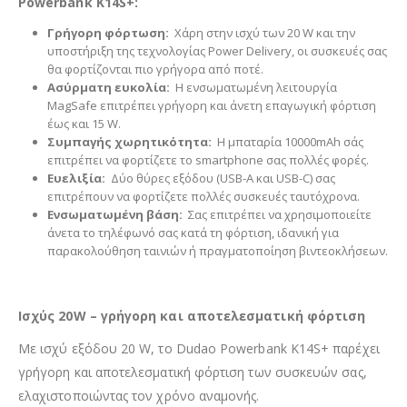
Powerbank K14S+:
Γρήγορη φόρτωση:
Χάρη στην ισχύ των 20 W και την
υποστήριξη της τεχνολογίας Power Delivery, οι συσκευές σας
θα φορτίζονται πιο γρήγορα από ποτέ.
Ασύρματη ευκολία:
Η ενσωματωμένη λειτουργία
MagSafe επιτρέπει γρήγορη και άνετη επαγωγική φόρτιση
έως και 15 W.
Συμπαγής χωρητικότητα:
Η μπαταρία 10000mAh σάς
επιτρέπει να φορτίζετε το smartphone σας πολλές φορές.
Ευελιξία:
Δύο θύρες εξόδου (USB-A και USB-C) σας
επιτρέπουν να φορτίζετε πολλές συσκευές ταυτόχρονα.
Ενσωματωμένη βάση:
Σας επιτρέπει να χρησιμοποιείτε
άνετα το τηλέφωνό σας κατά τη φόρτιση, ιδανική για
παρακολούθηση ταινιών ή πραγματοποίηση βιντεοκλήσεων.
Ισχύς 20W – γρήγορη και αποτελεσματική φόρτιση
Με ισχύ εξόδου 20 W, το Dudao Powerbank K14S+ παρέχει
γρήγορη και αποτελεσματική φόρτιση των συσκευών σας,
ελαχιστοποιώντας τον χρόνο αναμονής.