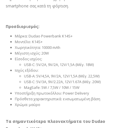
smartphone σας κατά τη φόρτιση.
Προσδιορισμός:
Μάρκα: Dudao Powerbank K14S+
Μοντέλο: K14S+
Χωρητικότητα: 10000 mAh
Μέγιστη ισχύς: 20W
Είσοδος ισχύος:
USB-C: 5V/2A, 9V/2A, 12V/1,5A (Μέγ. 18W)
Ισχύς εξόδου:
USB-A: 5V/4,5A, 9V/2A, 12V/1,5A (Μέγ. 22,5W)
USB-C: 5V/3A, 9V/2.22A, 12V/1.67A (Μέγ. 20W)
MagSafe: 5W / 7,5W / 10W / 15W
Υποστήριξη πρωτοκόλλου: Power Delivery
Πρόσθετα χαρακτηριστικά: ενσωματωμένη βάση
Χρώμα: μαύρο
Τα σημαντικότερα πλεονεκτήματα του Dudao