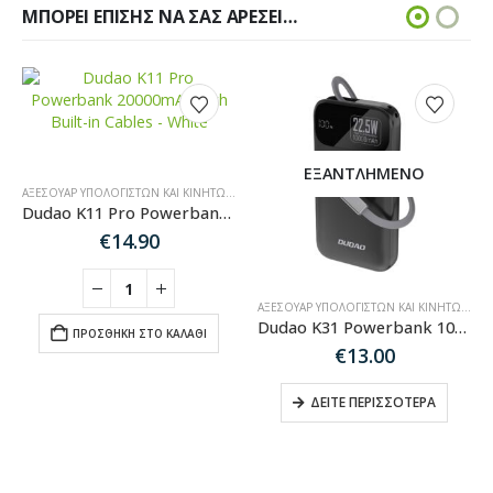
ΜΠΟΡΕΊ ΕΠΊΣΗΣ ΝΑ ΣΑΣ ΑΡΈΣΕΙ…
ΕΞΑΝΤΛΗΜΈΝΟ
,
POWERBANK-MAGSAFE
ΑΞΕΣΟΥΆΡ ΥΠΟΛΟΓΙΣΤΏΝ ΚΑΙ ΚΙΝΗΤΏΝ
,
POWERBANK-MAGSAFE
Dudao K11 Pro Powerbank 20000mAh with Built-in Cables – White
€
14.90
ΑΞΕΣΟΥΆΡ ΥΠΟΛΟΓΙΣΤΏΝ ΚΑΙ ΚΙΝΗΤΏΝ
,
PO
Dudao K31 Powerbank 10000 mAh 22.5W PD with Built-in Cable – Black
ΠΡΟΣΘΉΚΗ ΣΤΟ ΚΑΛΆΘΙ
€
13.00
ΔΕΊΤΕ ΠΕΡΙΣΣΌΤΕΡΑ