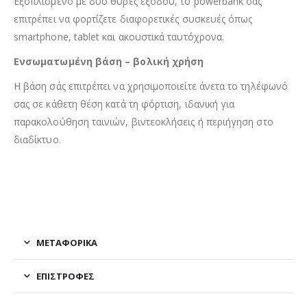
Εξοπλισμένο με δύο θύρες εξόδου, το powerbank σάς
επιτρέπει να φορτίζετε διαφορετικές συσκευές όπως
smartphone, tablet και ακουστικά ταυτόχρονα.
Ενσωματωμένη βάση – βολική χρήση
Η βάση σάς επιτρέπει να χρησιμοποιείτε άνετα το τηλέφωνό
σας σε κάθετη θέση κατά τη φόρτιση, ιδανική για
παρακολούθηση ταινιών, βιντεοκλήσεις ή περιήγηση στο
διαδίκτυο.
ΜΕΤΑΦΟΡΙΚΆ
ΕΠΙΣΤΡΟΦΈΣ