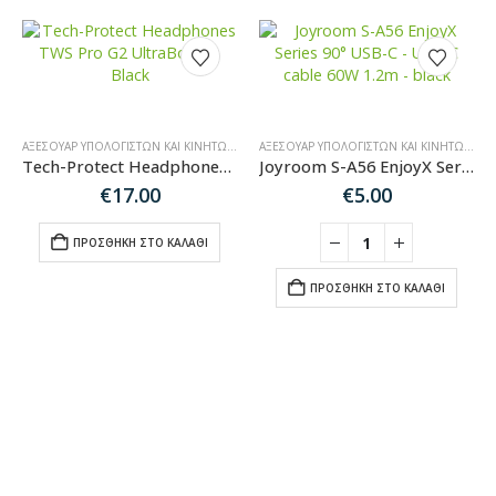
ΑΞΕΣΟΥΆΡ ΥΠΟΛΟΓΙΣΤΏΝ ΚΑΙ ΚΙΝΗΤΏΝ
,
BLUETOOTH ΑΚΟΥΣΤΙΚΆ-ΗΧΕΊΑ
ΑΞΕΣΟΥΆΡ ΥΠΟΛΟΓΙΣΤΏΝ ΚΑΙ ΚΙΝΗΤΏΝ
,
ΚΑ
Tech-Protect Headphones TWS Pro G2 UltraBoost – Black
Joyroom S-A56 EnjoyX Series 90° USB-C – USB-C cable 60W 1.2m – black
€
17.00
€
5.00
ΠΡΟΣΘΉΚΗ ΣΤΟ ΚΑΛΆΘΙ
ΠΡΟΣΘΉΚΗ ΣΤΟ ΚΑΛΆΘΙ