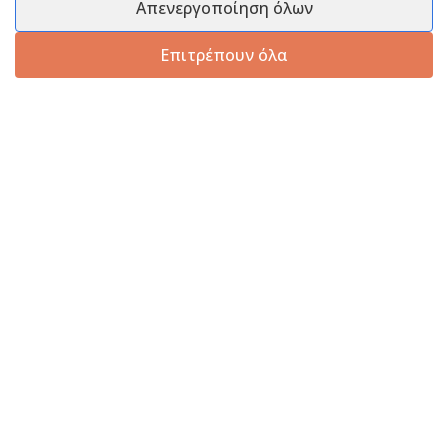
Απενεργοποίηση όλων
Επιτρέπουν όλα
Πληροφορίες
Εξυπηρέτηση Πελατών
Πληροφορίες Εταιρείας
Πληροφορίες Εταιρείας
Επικοινωνία
Επικοινωνία
Πληροφορίες Αποστολής
25210 58444
Τρόποι Πληρωμής
info@melanaki-shop.gr
Πολιτική Επιστροφών
Υπαναχώρηση
Ωράριο
Καθημερινά: 9:00 – 14:00
Εγγραφείτε στο Newsletter μας