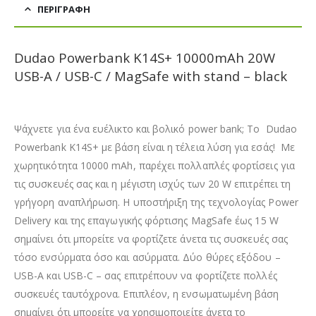
ΠΕΡΙΓΡΑΦΉ
Dudao Powerbank K14S+ 10000mAh 20W
USB-A / USB-C / MagSafe with stand – black
Ψάχνετε για ένα ευέλικτο και βολικό power bank; Το Dudao
Powerbank K14S+ με βάση είναι η τέλεια λύση για εσάς! Με
χωρητικότητα 10000 mAh, παρέχει πολλαπλές φορτίσεις για
τις συσκευές σας και η μέγιστη ισχύς των 20 W επιτρέπει τη
γρήγορη αναπλήρωση. Η υποστήριξη της τεχνολογίας Power
Delivery και της επαγωγικής φόρτισης MagSafe έως 15 W
σημαίνει ότι μπορείτε να φορτίζετε άνετα τις συσκευές σας
τόσο ενσύρματα όσο και ασύρματα. Δύο θύρες εξόδου –
USB-A και USB-C – σας επιτρέπουν να φορτίζετε πολλές
συσκευές ταυτόχρονα. Επιπλέον, η ενσωματωμένη βάση
σημαίνει ότι μπορείτε να χρησιμοποιείτε άνετα το