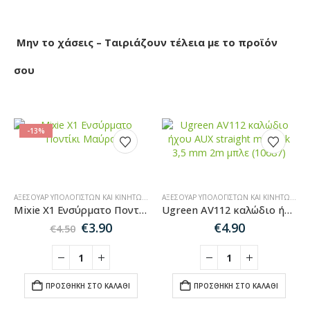
Μην το χάσεις – Ταιριάζουν τέλεια με το προϊόν
σου
-13%
ΑΞΕΣΟΥΆΡ ΥΠΟΛΟΓΙΣΤΏΝ ΚΑΙ ΚΙΝΗΤΏΝ
,
SALES
ΑΞΕΣΟΥΆΡ ΥΠΟΛΟΓΙΣΤΏΝ ΚΑΙ ΚΙΝΗΤΏΝ
,
ΚΑ
Mixie X1 Ενσύρματο Ποντίκι Μαύρο
Ugreen AV112 καλώδιο ήχου AUX straight minijack 3,5 mm 2m μπλε (10687)
Original
Η
€
3.90
€
4.90
€
4.50
price
τρέχουσα
was:
τιμή
€4.50.
είναι:
€3.90.
ΠΡΟΣΘΉΚΗ ΣΤΟ ΚΑΛΆΘΙ
ΠΡΟΣΘΉΚΗ ΣΤΟ ΚΑΛΆΘΙ