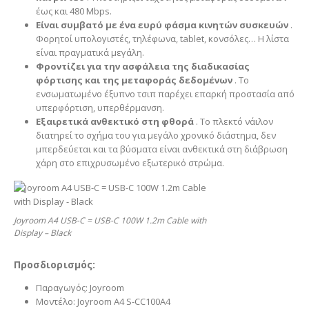
έως και 480 Mbps.
Είναι συμβατό με ένα ευρύ φάσμα κινητών συσκευών
.
Φορητοί υπολογιστές, τηλέφωνα, tablet, κονσόλες… Η λίστα
είναι πραγματικά μεγάλη.
Φροντίζει για την ασφάλεια της διαδικασίας
φόρτισης και της μεταφοράς δεδομένων
. Το
ενσωματωμένο έξυπνο τσιπ παρέχει επαρκή προστασία από
υπερφόρτιση, υπερθέρμανση.
Εξαιρετικά ανθεκτικό στη φθορά
. Το πλεκτό νάιλον
διατηρεί το σχήμα του για μεγάλο χρονικό διάστημα, δεν
μπερδεύεται και τα βύσματα είναι ανθεκτικά στη διάβρωση
χάρη στο επιχρυσωμένο εξωτερικό στρώμα.
Joyroom A4 USB-C = USB-C 100W 1.2m Cable with
Display – Black
Προσδιορισμός:
Παραγωγός: Joyroom
Μοντέλο: Joyroom A4 S-CC100A4