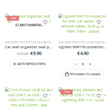
-18%
ΕΞΑΝΤΛΗΜΈΝΟ
ΑΞΕΣΟΥΆΡ ΥΠΟΛΟΓΙΣΤΏΝ ΚΑΙ ΚΙΝΗΤΏΝ
,
ΑΞΕΣΟΥΆΡ ΑΥΤΟΚΙΝΉΤΟΥ
ΑΞΕΣΟΥΆΡ ΥΠΟΛΟΓΙΣΤΏΝ ΚΑΙ ΚΙΝΗΤΏΝ
,
ΚΑ
Car seat organizer seat protector seat cover shelf mini car table black
Ugreen NW116 connector for RJ45 Cat. twisted pair network cables. 5e/6 up to 100m 1Gb/s – μαύρο
Original
Η
€
9.90
€
4.90
€
12.00
price
τρέχουσα
was:
τιμή
ΔΕΊΤΕ ΠΕΡΙΣΣΌΤΕΡΑ
€12.00.
είναι:
€9.90.
ΠΡΟΣΘΉΚΗ ΣΤΟ ΚΑΛΆΘΙ
-17%