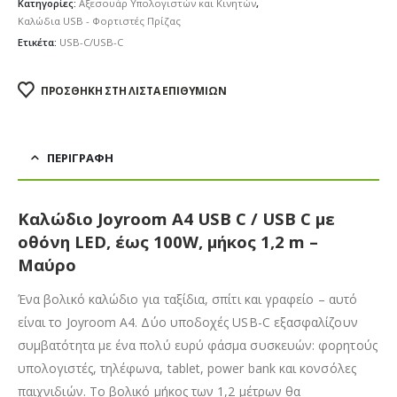
Κατηγορίες:
Αξεσουάρ Υπολογιστών και Κινητών
,
Καλώδια USB - Φορτιστές Πρίζας
Ετικέτα:
USB-C/USB-C
ΠΡΟΣΘΉΚΗ ΣΤΗ ΛΊΣΤΑ ΕΠΙΘΥΜΙΏΝ
ΠΕΡΙΓΡΑΦΉ
Καλώδιο Joyroom A4 USB C / USB C με
οθόνη LED, έως 100W, μήκος 1,2 m –
Μαύρο
Ένα βολικό καλώδιο για ταξίδια, σπίτι και γραφείο – αυτό
είναι το Joyroom A4. Δύο υποδοχές USB-C εξασφαλίζουν
συμβατότητα με ένα πολύ ευρύ φάσμα συσκευών: φορητούς
υπολογιστές, τηλέφωνα, tablet, power bank και κονσόλες
παιχνιδιών. Το βολικό μήκος των 1,2 μέτρων θα