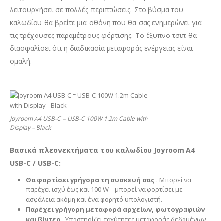
λειτουργήσει σε πολλές περιπτώσεις. Στο βύσμα του
καλωδίου θα βρείτε μια οθόνη που θα σας ενημερώνει για
τις τρέχουσες παραμέτρους φόρτισης. Το έξυπνο τσιπ θα
διασφαλίσει ότι η διαδικασία μεταφοράς ενέργειας είναι
ομαλή.
Joyroom A4 USB-C = USB-C 100W 1.2m Cable with
Display – Black
Βασικά πλεονεκτήματα του καλωδίου Joyroom A4
USB-C / USB-C:
Θα φορτίσει γρήγορα τη συσκευή σας
. Μπορεί να
παρέχει ισχύ έως και 100 W – μπορεί να φορτίσει με
ασφάλεια ακόμη και ένα φορητό υπολογιστή.
Παρέχει γρήγορη μεταφορά αρχείων, φωτογραφιών
και βίντεο
. Υποστηρίζει ταχύτητες μεταφοράς δεδομένων