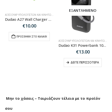
ΕΞΑΝΤΛΗΜΈΝΟ
ΑΞΕΣΟΥΆΡ ΥΠΟΛΟΓΙΣΤΏΝ ΚΑΙ ΚΙΝΗΤΏΝ
,
ΚΑΛΏΔΙΑ USB - ΦΟΡΤΙΣΤΈΣ ΠΡΊΖΑΣ
Dudao A27 Wall Charger MaxC 35W GaN + USB-C Cable – WHITE
€
10.00
ΠΡΟΣΘΉΚΗ ΣΤΟ ΚΑΛΆΘΙ
ΑΞΕΣΟΥΆΡ ΥΠΟΛΟΓΙΣΤΏΝ ΚΑΙ ΚΙΝΗΤΏΝ
,
PO
Dudao K31 Powerbank 10000 mAh 22.5W PD with Built-in Cable – Black
€
13.00
ΔΕΊΤΕ ΠΕΡΙΣΣΌΤΕΡΑ
Μην το χάσεις – Ταιριάζουν τέλεια με το προϊόν
σου