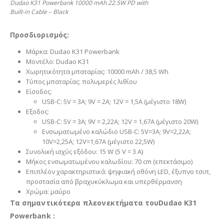
Dudao K31 Powerbank 10000 mAh 22.5W PD with
Built-in Cable – Black
Προσδιορισμός:
Μάρκα: Dudao K31 Powerbank
Μοντέλο: Dudao K31
Χωρητικότητα μπαταρίας: 10000 mAh / 38,5 Wh
Τύπος μπαταρίας: πολυμερές λιθίου
Είσοδος:
USB-C: 5V = 3A; 9V = 2A; 12V = 1,5A (μέγιστο 18W)
Εξοδος:
USB-C: 5V = 3A; 9V = 2,22A; 12V = 1,67A (μέγιστο 20W)
Ενσωματωμένο καλώδιο USB-C: 5V=3A; 9V=2,22A;
10V=2,25A; 12V=1,67A (μέγιστο 22,5W)
Συνολική ισχύς εξόδου: 15 W (5 V = 3 A)
Μήκος ενσωματωμένου καλωδίου: 70 cm (επεκτάσιμο)
Επιπλέον χαρακτηριστικά: ψηφιακή οθόνη LED, έξυπνο τσιπ,
προστασία από βραχυκύκλωμα και υπερθέρμανση
Χρώμα: μαύρο
Τα σημαντικότερα πλεονεκτήματα τουDudao K31
Powerbank :