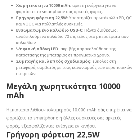
Χωρητικότητα 10000 mAh:
αρκετή ενέργεια για να
φορτίσετε το smartphone σας αρκετές φορές.
Γρήγορη φόρτιση 22,5W:
Υποστηρίζει πρωτόκολλα PD, QC
και VOOC για πολλαπλές συσκευές.
Ενσωματωμένο καλώδιο USB-C:
Πάντα διαθέσιμο,
αναδιπλούμενο καλώδιο 70 cm, τέλος στα μπερδέματα των
καλωδίων.
Ψηφιακή οθόνη LED:
ακριβής παρακολούθηση της
κατάστασης της μπαταρίας σε πραγματικό χρόνο.
Συμπαγής και λεπτός σχεδιασμός:
εύκολος στη
μεταφορά, συμβατός με τους κανονισμούς των αεροπορικών
εταιρειών.
Μεγάλη χωρητικότητα 10000
mAh
Η μπαταρία λιθίου-πολυμερούς 10.000 mAh σάς επιτρέπει να
φορτίζετε το smartphone ή άλλες συσκευές σας αρκετές
φορές, εξασφαλίζοντας ενέργεια εν κινήσει.
Γρήγορη φόρτιση 22,5W