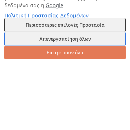
δεδομένα σας η
Google
.
Πολιτική Προστασίας Δεδομένων
Περισσότερες επιλογές Προστασία
Απενεργοποίηση όλων
Επιτρέπουν όλα
Πληροφορίες
Εξυπηρέτηση Πελατών
Πληροφορίες Εταιρείας
Πληροφορίες Εταιρείας
Επικοινωνία
Επικοινωνία
Πληροφορίες Αποστολής
25210 58444
Τρόποι Πληρωμής
info@melanaki-shop.gr
Πολιτική Επιστροφών