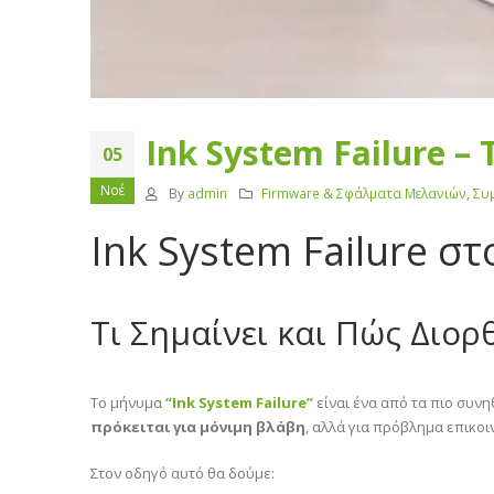
Ink System Failure 
05
Νοέ
By
admin
Firmware & Σφάλματα Μελανιών
,
Συ
Ink System Failure σ
Τι Σημαίνει και Πώς Διο
Το μήνυμα
“Ink System Failure”
είναι ένα από τα πιο συν
πρόκειται για μόνιμη βλάβη
, αλλά για πρόβλημα επικο
Στον οδηγό αυτό θα δούμε: