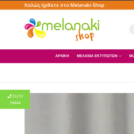
Καλώς ήρθατε στο Melanaki-Shop
ΑΡΧΙΚΗ
ΜΕΛΆΝΙΑ ΕΚΤΥΠΩΤΏΝ
MU
25210
58444