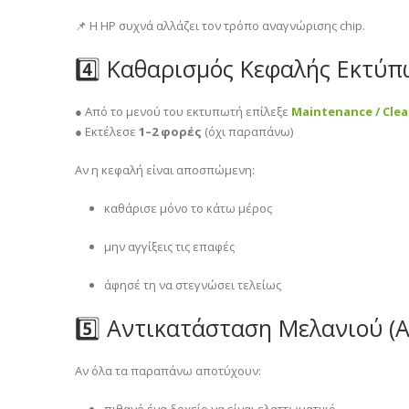
📌 Η HP συχνά αλλάζει τον τρόπο αναγνώρισης chip.
4️⃣ Καθαρισμός Κεφαλής Εκτύ
● Από το μενού του εκτυπωτή επίλεξε
Maintenance / Cle
● Εκτέλεσε
1–2 φορές
(όχι παραπάνω)
Αν η κεφαλή είναι αποσπώμενη:
καθάρισε μόνο το κάτω μέρος
μην αγγίξεις τις επαφές
άφησέ τη να στεγνώσει τελείως
5️⃣ Αντικατάσταση Μελανιού (Α
Αν όλα τα παραπάνω αποτύχουν:
πιθανό ένα δοχείο να είναι ελαττωματικό