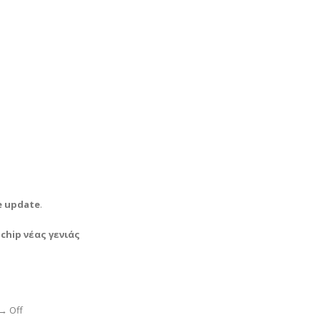
e update
.
ν
chip νέας γενιάς
→ Off