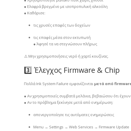
● Ελαφρά βρεγμένο με ισοπροπυλική αλκοόλη
● Καθάρισε:
τις χρυσές επαφές των δοχείων
τις επαφές μέσα στον εκτυπωτή
● Άφησέ τα να στεγνώσουν πλήρως
⚠️ Μην χρησιμοποιήσεις νερό ή χαρτί κουζίνας.
3️⃣ Έλεγχος Firmware & Chip
Πολλά Ink System Failure εμφανίζονται
μετά από firmwar
● Αν χρησιμοποιείς συμβατά μελάνια, βεβαιώσου ότι έχου
● Αν το πρόβλημα ξεκίνησε μετά από ενημέρωση:
απενεργοποίησε τις αυτόματες ενημερώσεις
Menu → Settings → Web Services → Firmware Update 