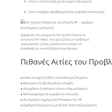
όταν ο εκτυπωτής μένει καιρό ανενεργός
όταν υπάρχει πρόβλημα στην κεφαλή εκτύπωσης
Εμφάνιση του μηνύματος Ink System Failure σε
εκτυπωτή HP inkjet, που σχετίζεται με πρόβλημα
αναγνώρισης ή ροής μελανιού και μπορεί να
διορθωθεί με σωστά βήματα συντήρησης.
Πιθανές Αιτίες του Προβ
● Κακή επαφή ή λάθος τοποθέτηση δοχείου
● Βρώμικες ή οξειδωμένες επαφές
● Ασυμβατό ή παλαιού τύπου chip μελανιού
● Μπλοκαρισμένη κεφαλή εκτύπωσης
● Αυτόματη ενημέρωση firmware της HP
● Σφάλμα λογισμικού μετά από διακοπή ρεύματος