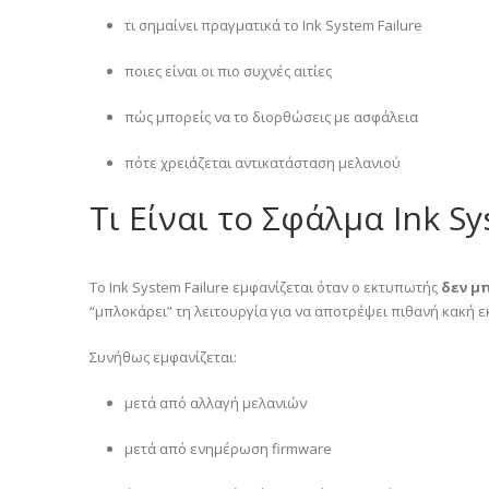
τι σημαίνει πραγματικά το Ink System Failure
ποιες είναι οι πιο συχνές αιτίες
πώς μπορείς να το διορθώσεις με ασφάλεια
πότε χρειάζεται αντικατάσταση μελανιού
Τι Είναι το Σφάλμα Ink Sy
Το Ink System Failure εμφανίζεται όταν ο εκτυπωτής
δεν μ
“μπλοκάρει” τη λειτουργία για να αποτρέψει πιθανή κακή 
Συνήθως εμφανίζεται:
μετά από αλλαγή μελανιών
μετά από ενημέρωση firmware