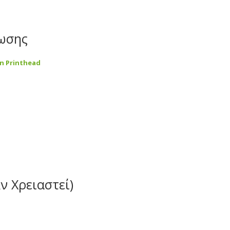
πωσης
an Printhead
ν Χρειαστεί)