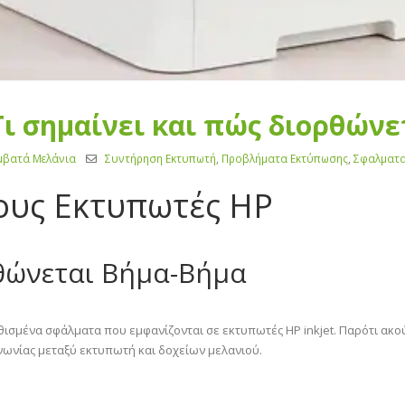
– Τι σημαίνει και πώς διορθών
μβατά Μελάνια
Συντήρηση Εκτυπωτή
,
Προβλήματα Εκτύπωσης
,
Σφαλματα
τους Εκτυπωτές HP
ρθώνεται Βήμα-Βήμα
ηθισμένα σφάλματα που εμφανίζονται σε εκτυπωτές HP inkjet. Παρότι ακ
ινωνίας μεταξύ εκτυπωτή και δοχείων μελανιού.