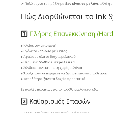
📌 Πολύ συχνά το πρόβλημα
δεν είναι το μελάνι
, αλλά η 
Πώς Διορθώνεται το Ink S
1️⃣
Πλήρης Επανεκκίνηση (Hard
● Κλείσε τον εκτυπωτή
● Βγάλε το καλώδιο ρεύματος
● Αφαίρεσε όλα τα δοχεία μελανιού
● Περίμενε
60–90 δευτερόλεπτα
● Σύνδεσε τον εκτυπωτή χωρίς μελάνια
● Άνοιξέ τον και περίμενε να ζητήσει επανατοποθέτηση
● Τοποθέτησε ξανά τα δοχεία προσεκτικά
Σε πολλές περιπτώσεις, το πρόβλημα λύνεται εδώ.
2️⃣ Καθαρισμός Επαφών
● Χρησιμοποίησε μαλακό πανί χωρίς χνούδι