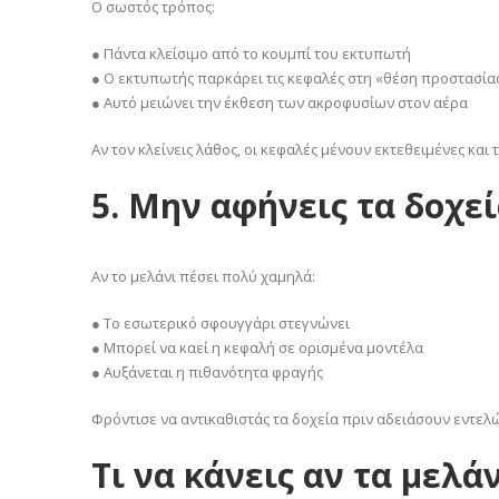
Ο σωστός τρόπος:
● Πάντα κλείσιμο από το κουμπί του εκτυπωτή
● Ο εκτυπωτής παρκάρει τις κεφαλές στη «θέση προστασία
● Αυτό μειώνει την έκθεση των ακροφυσίων στον αέρα
Αν τον κλείνεις λάθος, οι κεφαλές μένουν εκτεθειμένες και
5. Μην αφήνεις τα δοχεί
Αν το μελάνι πέσει πολύ χαμηλά:
● Το εσωτερικό σφουγγάρι στεγνώνει
● Μπορεί να καεί η κεφαλή σε ορισμένα μοντέλα
● Αυξάνεται η πιθανότητα φραγής
Φρόντισε να αντικαθιστάς τα δοχεία πριν αδειάσουν εντελώ
Τι να κάνεις αν τα μελά