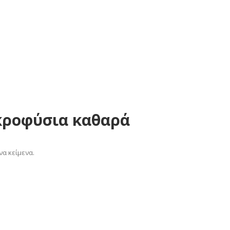
κροφύσια καθαρά
α κείμενα.