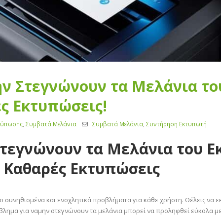
ην Στεγνώνουν τα Μελάνια το
ς Εκτυπώσεις!
τύπωσης
,
Συμβατά Μελάνια
Συμβατά Μελάνια
,
Συντήρηση Εκτυπωτή
Στεγνώνουν τα Μελάνια του Ε
 Καθαρές Εκτυπώσεις
ιο συνηθισμένα και ενοχλητικά προβλήματα για κάθε χρήστη. Θέλεις να ε
βλημα για ναμην στεγνώνουν τα μελάνια μπορεί να προληφθεί εύκολα με