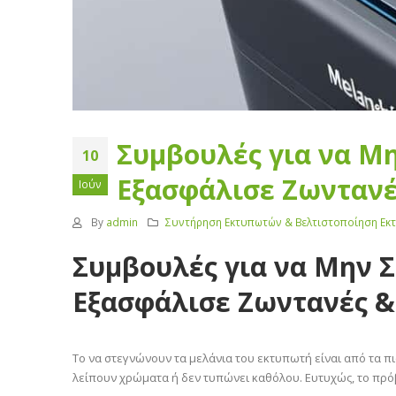
Συμβουλές για να Μ
10
Εξασφάλισε Ζωντανέ
Ιούν
By
admin
Συντήρηση Εκτυπωτών & Βελτιστοποίηση Εκ
Συμβουλές για να Μην 
Εξασφάλισε Ζωντανές &
Το να στεγνώνουν τα μελάνια του εκτυπωτή είναι από τα π
λείπουν χρώματα ή δεν τυπώνει καθόλου. Ευτυχώς, το πρό