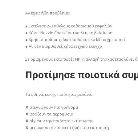
Αν έχεις ήδη πρόβλημα:
● Εκτέλεσε 2–3 κύκλους καθαρισμού κεφαλών
● Κάνε “Nozzle Check” για να δεις τη βελτίωση
● Χρησιμοποίησε ειδικό καθαριστικό kit αν χρειαστεί
● Αν δεν διορθωθεί, ζήτα τεχνικό έλεγχο
Σε ορισμένους εκτυπωτές HP, η αλλαγή της κασέτας λύνει 
Προτίμησε ποιοτικά συμ
Τα φθηνά, κακής ποιότητας μελάνια:
✘ στεγνώνουν πιο γρήγορα
✘ φράζουν τα ακροφύσια
✘ ρίχνουν την ποιότητα εκτύπωσης
✘ μειώνουν τη διάρκεια ζωής του εκτυπωτή