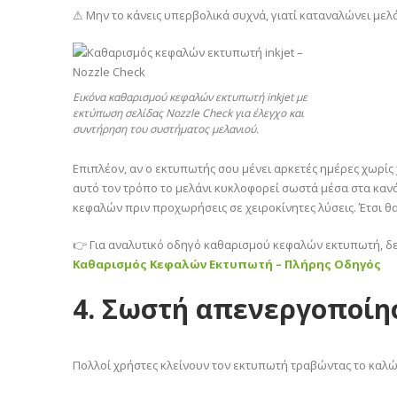
⚠ Μην το κάνεις υπερβολικά συχνά, γιατί καταναλώνει μελά
Εικόνα καθαρισμού κεφαλών εκτυπωτή inkjet με
εκτύπωση σελίδας Nozzle Check για έλεγχο και
συντήρηση του συστήματος μελανιού.
Επιπλέον, αν ο εκτυπωτής σου μένει αρκετές ημέρες χωρίς 
αυτό τον τρόπο το μελάνι κυκλοφορεί σωστά μέσα στα καν
κεφαλών πριν προχωρήσεις σε χειροκίνητες λύσεις. Έτσι θ
👉 Για αναλυτικό οδηγό καθαρισμού κεφαλών εκτυπωτή, δε
Καθαρισμός Κεφαλών Εκτυπωτή – Πλήρης Οδηγός
4. Σωστή απενεργοποίη
Πολλοί χρήστες κλείνουν τον εκτυπωτή τραβώντας το καλώδι