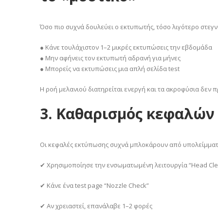
Όσο πιο συχνά δουλεύει ο εκτυπωτής, τόσο λιγότερο στεγν
● Κάνε τουλάχιστον 1–2 μικρές εκτυπώσεις την εβδομάδα
● Μην αφήνεις τον εκτυπωτή αδρανή για μήνες
● Μπορείς να εκτυπώσεις μια απλή σελίδα test
Η ροή μελανιού διατηρείται ενεργή και τα ακροφύσια δεν 
3. Καθαρισμός κεφαλών
Οι κεφαλές εκτύπωσης συχνά μπλοκάρουν από υπολείμματα
✔ Χρησιμοποίησε την ενσωματωμένη λειτουργία “Head Cle
✔ Κάνε ένα test page “Nozzle Check”
✔ Αν χρειαστεί, επανάλαβε 1–2 φορές