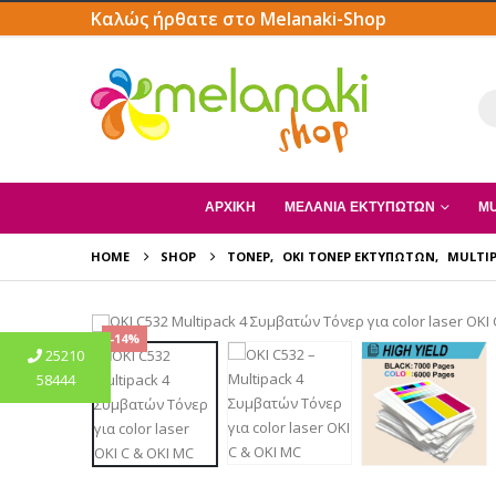
Καλώς ήρθατε στο Melanaki-Shop
ΑΡΧΙΚΗ
ΜΕΛΆΝΙΑ ΕΚΤΥΠΩΤΏΝ
MU
HOME
SHOP
ΤΌΝΕΡ
,
OKI ΤΌΝΕΡ ΕΚΤΥΠΩΤΏΝ
,
MULTIP
-14%
25210
58444