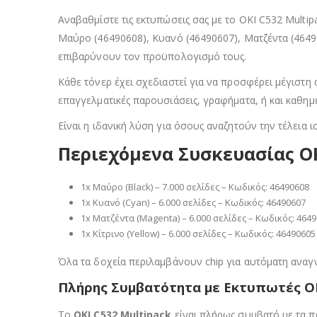
Αναβαθμίστε τις εκτυπώσεις σας με το OKI C532 Multi
Μαύρο (46490608), Κυανό (46490607), Ματζέντα (46490
επιβαρύνουν τον προϋπολογισμό τους.
Κάθε τόνερ έχει σχεδιαστεί για να προσφέρει μέγιστη
επαγγελματικές παρουσιάσεις, γραφήματα, ή και καθημ
Είναι η ιδανική λύση για όσους αναζητούν την τέλεια ι
Περιεχόμενα Συσκευασίας OK
1x Μαύρο (Black) – 7.000 σελίδες – Κωδικός: 46490608
1x Κυανό (Cyan) – 6.000 σελίδες – Κωδικός: 46490607
1x Ματζέντα (Magenta) – 6.000 σελίδες – Κωδικός: 464
1x Κίτρινο (Yellow) – 6.000 σελίδες – Κωδικός: 46490605
Όλα τα δοχεία περιλαμβάνουν chip για αυτόματη αναγ
Πλήρης Συμβατότητα με Εκτυπωτές O
Το
OKI C532 Multipack
είναι πλήρως συμβατό με τα 