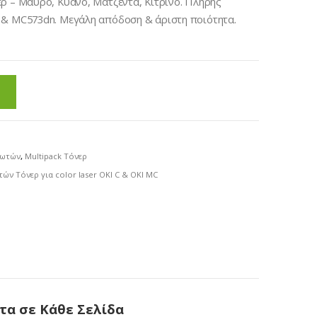
ρ – Μαύρο, Κυανό, Ματζέντα, Κίτρινο. Πλήρης
 & MC573dn. Μεγάλη απόδοση & άριστη ποιότητα.
πωτών
,
Multipack Τόνερ
τών Τόνερ για color laser OKI C & OKI MC
τα σε Κάθε Σελίδα