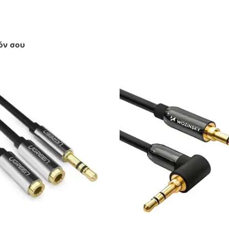
όν σου