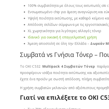
100% συμβατότητα με όλους τους εκτυπωτές oki c
Ενσωματωμένο chip για άμεση αναγνώριση και εύ
Υψηλή ποιότητα εκτύπωσης, με καθαρό κείμενο κ
Απόδοση σελίδων σύμφωνα με τις εργοστασιακές
XL χωρητικότητα για λιγότερες αλλαγές τόνερ
Ιδανικό για οικιακή ή επαγγελματική χρήση
Άμεση αποστολή σε όλη την Ελλάδα –
Δωρεάν Μ
Συμβατά vs Γνήσια Τόνερ – Ποι
Τo OKI C532
Multipack 4 Συμβατών Τόνερ
παράγοντ
προσφέρουν ισάξια ποιότητα εκτύπωσης και αξιοπιστία
έχετε ένα προϊόν με σωστή απόδοση, πλήρη συμβατότητ
Η χρήση συμβατών μελανιών από αξιόπιστους προμηθευ
Γιατί να επιλέξετε το OKI C