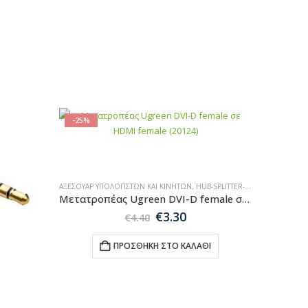
-25%
ΑΞΕΣΟΥΆΡ ΥΠΟΛΟΓΙΣΤΏΝ ΚΑΙ ΚΙΝΗΤΏΝ
,
HUB-SPLITTER-ADAPTER
,
SALES
Μετατροπέας Ugreen DVI-D female σε HDMI female (20124)
Original
Η
€
3.30
€
4.40
price
τρέχουσα
was:
τιμή
ΠΡΟΣΘΉΚΗ ΣΤΟ ΚΑΛΆΘΙ
€4.40.
είναι:
€3.30.