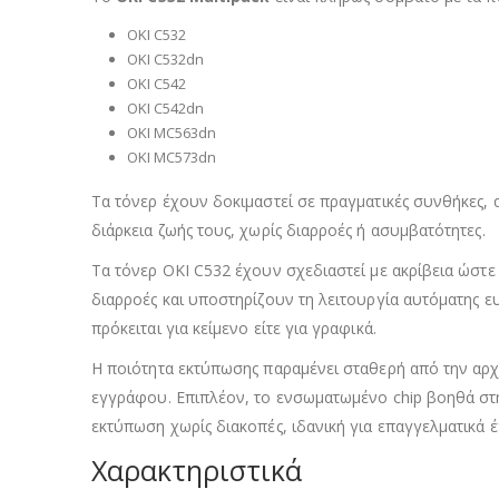
OKI C532
OKI C532dn
OKI C542
OKI C542dn
OKI MC563dn
OKI MC573dn
Τα τόνερ έχουν δοκιμαστεί σε πραγματικές συνθήκες,
διάρκεια ζωής τους, χωρίς διαρροές ή ασυμβατότητες.
Τα τόνερ OKI C532 έχουν σχεδιαστεί με ακρίβεια ώσ
διαρροές και υποστηρίζουν τη λειτουργία αυτόματης ε
πρόκειται για κείμενο είτε για γραφικά.
Η ποιότητα εκτύπωσης παραμένει σταθερή από την αρχή
εγγράφου. Επιπλέον, το ενσωματωμένο chip βοηθά στ
εκτύπωση χωρίς διακοπές, ιδανική για επαγγελματικά έ
Χαρακτηριστικά