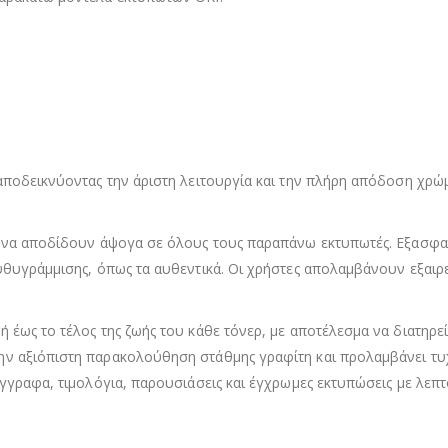
 αποδεικνύοντας την άριστη λειτουργία και την πλήρη απόδοση χρ
τε να αποδίδουν άψογα σε όλους τους παραπάνω εκτυπωτές. Εξασ
υθυγράμμισης, όπως τα αυθεντικά. Οι χρήστες απολαμβάνουν εξαιρε
 έως το τέλος της ζωής του κάθε τόνερ, με αποτέλεσμα να διατηρε
ην αξιόπιστη παρακολούθηση στάθμης γραφίτη και προλαμβάνει τ
γγραφα, τιμολόγια, παρουσιάσεις και έγχρωμες εκτυπώσεις με λεπτ