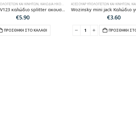
ΠΟΛΟΓΙΣΤΏΝ ΚΑΙ ΚΙΝΗΤΏΝ
,
ΚΑΛΏΔΙΑ ΉΧΟΥ-HDMI-ΔΙΚΤΎΟΥ
ΑΞΕΣΟΥΆΡ ΥΠΟΛΟΓΙΣΤΏΝ ΚΑΙ ΚΙΝΗΤΏΝ
,
ΚΑΛΏΔ
Ugreen AV123 καλώδιο splitter ακουστικών από 3,5 mm minijack (αρσενικό) – 2x 3,5 mm minijack (θηλυκό) – 20cm μαύρο (10523)
€
5.90
€
3.60
ΠΡΟΣΘΉΚΗ ΣΤΟ ΚΑΛΆΘΙ
ΠΡΟΣΘΉΚΗ ΣΤΟ