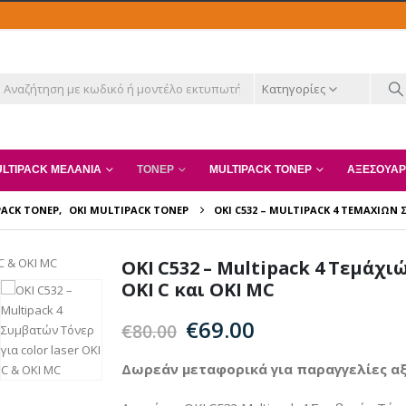
Κατηγορίες
LTIPACK ΜΕΛΆΝΙΑ
ΤΌΝΕΡ
MULTIPACK ΤΌΝΕΡ
ΑΞΕΣΟΥΆΡ
ACK ΤΌΝΕΡ
,
OKI MULTIPACK ΤΌΝΕΡ
OKI C532 – MULTIPACK 4 ΤΕΜΆΧΙΏΝ 
OKI C532 – Multipack 4 Τεμάχ
OKI C και OKI MC
Original
Η
€
69.00
€
80.00
price
τρέχουσα
was:
τιμή
Δωρεάν μεταφορικά για παραγγελίες αξ
€80.00.
είναι: