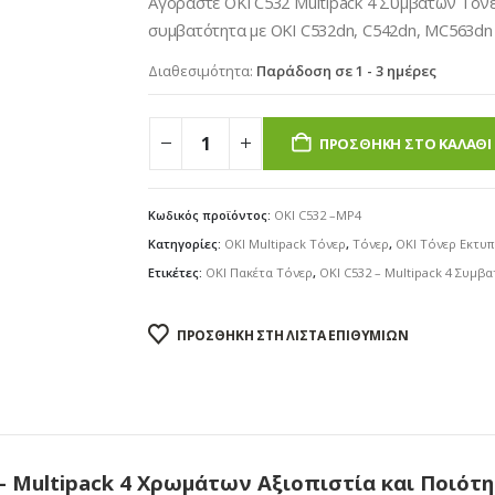
Αγοράστε OKI C532 Multipack 4 Συμβατών Τόνε
€69.00.
συμβατότητα με OKI C532dn, C542dn, MC563dn
Διαθεσιμότητα:
Παράδοση σε 1 - 3 ημέρες
ΠΡΟΣΘΉΚΗ ΣΤΟ ΚΑΛΆΘΙ
Κωδικός προϊόντος:
OKI C532 –MP4
Κατηγορίες:
OKI Multipack Τόνερ
,
Τόνερ
,
OKI Τόνερ Εκτυ
Ετικέτες:
OKI Πακέτα Τόνερ
,
OKI C532 – Multipack 4 Συμβα
ΠΡΟΣΘΉΚΗ ΣΤΗ ΛΊΣΤΑ ΕΠΙΘΥΜΙΏΝ
 Multipack 4 Χρωμάτων Αξιοπιστία και Ποιότη