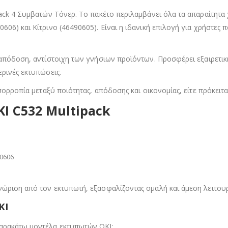
pack 4 Συμβατών Τόνερ. Το πακέτο περιλαμβάνει όλα τα απαραίτητ
606) και Κίτρινο (46490605). Είναι η ιδανική επιλογή για χρήστες
 απόδοση, αντίστοιχη των γνήσιων προϊόντων. Προσφέρει εξαιρετικ
ερινές εκτυπώσεις.
σορροπία μεταξύ ποιότητας, απόδοσης και οικονομίας, είτε πρόκειται
I C532 Multipack
90606
νώριση από τον εκτυπωτή, εξασφαλίζοντας ομαλή και άμεση λειτουρ
KI
παρακάτω μοντέλα εκτυπωτών OKI: