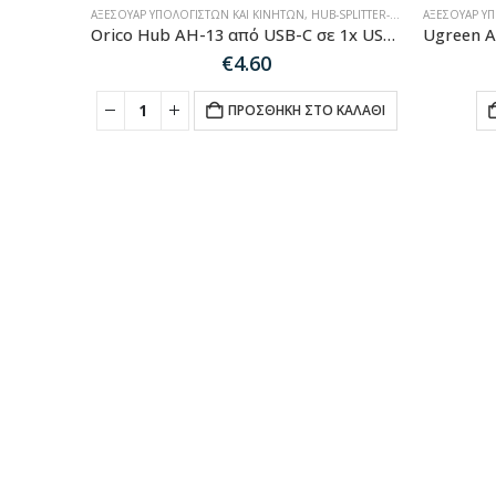
ΑΞΕΣΟΥΆΡ ΥΠΟΛΟΓΙΣΤΏΝ ΚΑΙ ΚΙΝΗΤΏΝ
,
HUB-SPLITTER-ADAPTER
ΑΞΕΣΟΥΆΡ Υ
Orico Hub AH-13 από USB-C σε 1x USB-A 3.0 + 3x USB-A 2.0 – γκρι
€
4.60
ΠΡΟΣΘΉΚΗ ΣΤΟ ΚΑΛΆΘΙ