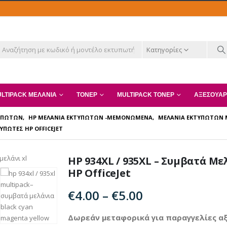
Κατηγορίες
LTIPACK ΜΕΛΆΝΙΑ
ΤΌΝΕΡ
MULTIPACK ΤΌΝΕΡ
ΑΞΕΣΟΥΆΡ
ΤΥΠΩΤΏΝ
,
HP ΜΕΛΆΝΙΑ ΕΚΤΥΠΩΤΏΝ -ΜΕΜΟΝΩΜΈΝΑ
,
ΜΕΛΆΝΙΑ ΕΚΤΥΠΩΤΏΝ
ΥΠΩΤΈΣ HP OFFICEJET
HP 934XL / 935XL – Συμβατά Μ
HP OfficeJet
Price
€
4.00
–
€
5.00
range:
€4.00
Δωρεάν μεταφορικά για παραγγελίες αξ