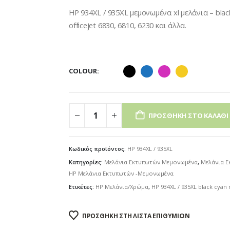
through
HP 934XL / 935XL μεμονωμένα xl μελάνια – blac
€5.00
officejet 6830, 6810, 6230 και άλλα.
COLOUR
ΠΡΟΣΘΉΚΗ ΣΤΟ ΚΑΛΆΘΙ
Κωδικός προϊόντος:
HP 934XL / 935XL
Κατηγορίες:
Μελάνια Εκτυπωτών Μεμονωμένα
,
Μελάνια 
HP Μελάνια Εκτυπωτών -Μεμονωμένα
Ετικέτες:
HP Μελάνια/Χρώμα
,
HP 934XL / 935XL black cyan
ΠΡΟΣΘΉΚΗ ΣΤΗ ΛΊΣΤΑ ΕΠΙΘΥΜΙΏΝ