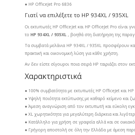
● HP OfficeJet Pro 6836
Γιατί να επιλέξετε το HP 934XL / 935XL
Οι εκτυπωτές HP OfficeJet και HP OfficeJet Pro είναι
το
HP 934XL / 935XL
, βοηθά στη διατήρηση της παραγ
Τα συμβατά μελάνια HP 934XL / 935XL προσφέρουν καθ
πρακτική και οικονομική λύση για κάθε χρήστη.
Αν δεν είστε σίγουροι ποια σειρά HP ταιριάζει στον ε
Χαρακτηριστικά
● 100% συμβατότητα με εκτυπωτές HP OfficeJet και HP 
● Υψηλή ποιότητα εκτύπωσης με καθαρό κείμενο και ζ
● Άμεση αναγνώριση από τον εκτυπωτή και εύκολη εγ
● XL χωρητικότητα για μεγαλύτερη διάρκεια και λιγότε
● Κατάλληλο για χρήση σε γραφεία αλλά και σε οικιακ
● Γρήγορη αποστολή σε όλη την Ελλάδα με άμεση πα