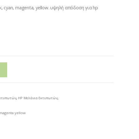
k, cyan, magenta, yellow. υψηλή απόδοση για hp
Εκτυπωτών
,
HP Μελάνια Εκτυπωτών
,
 magenta yellow