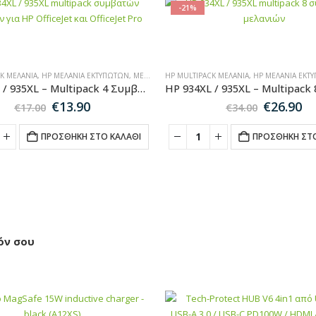
-21%
K ΜΕΛΆΝΙΑ
,
MULTIPACK ΜΕΛΆΝΙΑ
,
HP ΜΕΛΆΝΙΑ ΕΚΤΥΠΩΤΏΝ
,
ΜΕΛΆΝΙΑ ΕΚΤΥΠΩΤΏΝ
HP MULTIPACK ΜΕΛΆΝΙΑ
,
MULTIPACK ΜΕΛΆΝΙΑ
,
HP ΜΕΛΆΝΙΑ ΕΚΤ
HP 934XL / 935XL – Multipack 4 Συμβατών Μελανιών για Εκτυπωτές HP OfficeJet
Original
Η
Original
Η
€
13.90
€
26.90
€
17.00
€
34.00
price
τρέχουσα
price
τ
was:
τιμή
was:
τι
ΠΡΟΣΘΉΚΗ ΣΤΟ ΚΑΛΆΘΙ
ΠΡΟΣΘΉΚΗ ΣΤΟ
€17.00.
είναι:
€34.00.
εί
€13.90.
€2
όν σου