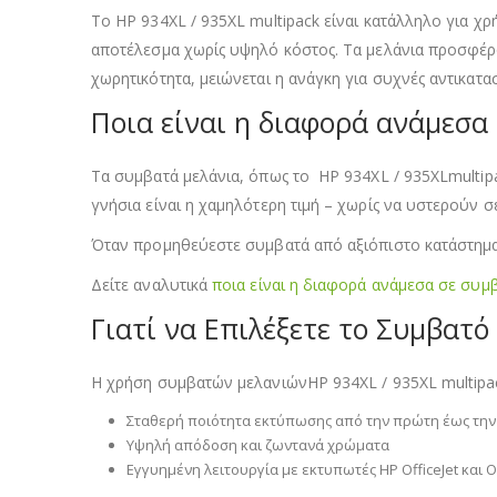
Το HP 934XL / 935XL multipack είναι κατάλληλο για χ
αποτέλεσμα χωρίς υψηλό κόστος. Τα μελάνια προσφέρ
χωρητικότητα, μειώνεται η ανάγκη για συχνές αντικατ
Ποια είναι η διαφορά ανάμεσα 
Τα συμβατά μελάνια, όπως το HP 934XL / 935XLmultip
γνήσια είναι η χαμηλότερη τιμή – χωρίς να υστερούν 
Όταν προμηθεύεστε συμβατά από αξιόπιστο κατάστημα ό
Δείτε αναλυτικά
ποια είναι η διαφορά ανάμεσα σε συμβ
Γιατί να Επιλέξετε το Συμβατό
Η χρήση συμβατών μελανιώνHP 934XL / 935XL multipac
Σταθερή ποιότητα εκτύπωσης από την πρώτη έως την 
Υψηλή απόδοση και ζωντανά χρώματα
Εγγυημένη λειτουργία με εκτυπωτές HP OfficeJet και Of