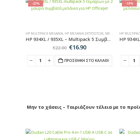
-23%
-18%
HP MULTIPACK ΜΕΛΆΝΙΑ
,
HP ΜΕΛΆΝΙΑ ΕΚΤΥΠΩΤΏΝ
,
ΜΕΛΆΝΙΑ ΕΚΤΥΠΩΤΏΝ
HP MULTIPAC
HP 934XL / 935XL – Multipack 5 Συμβατών Μελανιών για Εκτυπωτές HP OfficeJet
Original
Η
€
16.90
€
22.00
price
τρέχουσα
was:
τιμή
ΠΡΟΣΘΉΚΗ ΣΤΟ ΚΑΛΆΘΙ
€22.00.
είναι:
€16.90.
Μην το χάσεις – Ταιριάζουν τέλεια με το προϊ