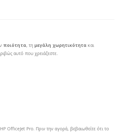
ην
ποιότητα
, τη
μεγάλη χωρητικότητα
και
κριβώς αυτό που χρειάζεστε.
P OfficeJet Pro. Πριν την αγορά, βεβαιωθείτε ότι το