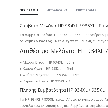
ΠΕΡΙΓΡΑΦΉ
ΜΕΤΑΦΟΡΙΚΆ
ΕΠΙΣΤΡΟΦΈΣ
Συμβατά ΜελάνιαHP 934XL / 935XL : Επιλ
Τα συμβατά μελάνια HP 934XL / 935XL προσφέρουν μια
το
χαμηλό κόστος
. Πλέον, έχετε την ευελιξία να αγο
Διαθέσιμα Μελάνια HP 934XL /
● Μαύρο Black – HP 934XL – 50ml
● Κυανό Cyan – HP 935XL – 15ml
● Φούξια Magenta – HP 935XL – 15ml
● Κίτρινο Yellow – HP 935XL – 15ml
Πλήρης Συμβατότητα HP 934XL / 935XL
Το
HP 934XL / 935XL
είναι πλήρως ελεγμένο για να λε
μοντέλο του εκτυπωτή σας περιλαμβάνεται στη λίστα 