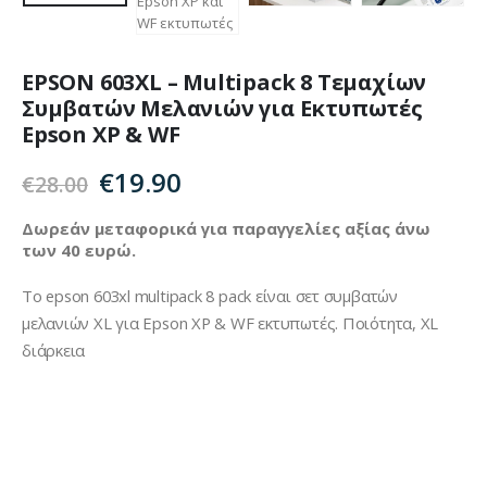
EPSON 603XL – Multipack 8 Τεμαχίων
Συμβατών Μελανιών για Εκτυπωτές
Epson XP & WF
Original
Η
€
19.90
€
28.00
price
τρέχουσα
was:
τιμή
Δωρεάν μεταφορικά για παραγγελίες αξίας άνω
των 40 ευρώ.
€28.00.
είναι:
€19.90.
Το epson 603xl multipack 8 pack είναι σετ συμβατών
μελανιών XL για Epson XP & WF εκτυπωτές. Ποιότητα, XL
διάρκεια