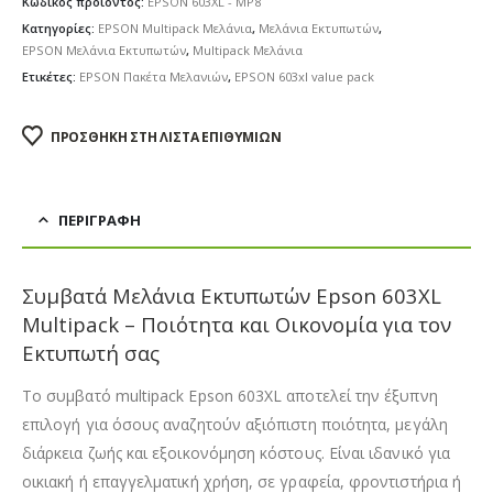
Κωδικός προϊόντος:
EPSON 603XL - MP8
Κατηγορίες:
EPSON Multipack Μελάνια
,
Μελάνια Εκτυπωτών
,
EPSON Μελάνια Εκτυπωτών
,
Multipack Μελάνια
Ετικέτες:
EPSON Πακέτα Μελανιών
,
EPSON 603xl value pack
ΠΡΟΣΘΉΚΗ ΣΤΗ ΛΊΣΤΑ ΕΠΙΘΥΜΙΏΝ
ΠΕΡΙΓΡΑΦΉ
Συμβατά Μελάνια Εκτυπωτών Epson 603XL
Multipack – Ποιότητα και Οικονομία για τον
Εκτυπωτή σας
Το συμβατό multipack Epson 603XL αποτελεί την έξυπνη
επιλογή για όσους αναζητούν αξιόπιστη ποιότητα, μεγάλη
διάρκεια ζωής και εξοικονόμηση κόστους. Είναι ιδανικό για
οικιακή ή επαγγελματική χρήση, σε γραφεία, φροντιστήρια ή