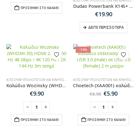
ΑΞΕΣΟΥΆΡ ΥΠΟΛΟΓΙΣΤΏΝ ΚΑΙ ΚΙΝΗΤΏΝ
,
PO
Dudao Powerbank K14S+ 10000mAh 20W USB-A / USB-C / MagSafe with stand – black
ΠΡΟΣΘΉΚΗ ΣΤΟ ΚΑΛΆΘΙ
€
19.90
ΔΕΊΤΕ ΠΕΡΙΣΣΌΤΕΡΑ
-14%
ΑΞΕΣΟΥΆΡ ΥΠΟΛΟΓΙΣΤΏΝ ΚΑΙ ΚΙΝΗΤΏΝ
,
ΚΑΛΏΔΙΑ ΉΧΟΥ-HDMI-ΔΙΚΤΎΟΥ
ΑΞΕΣΟΥΆΡ ΥΠΟΛΟΓΙΣΤΏΝ ΚΑΙ ΚΙΝΗΤΏΝ
,
ΚΑ
Καλώδιο Wozinsky (WHDMI-30) HDMI 2.1 8K 60 Hz 48 Gbps / 4K 120 Hz / 2K 144 Hz 3m ασημί
Choetech (XAA001) καλώδιο επέκτασης από USB 3.0 (male) σε USB 3.0 (female) 2 m μαύρο
Original
Η
€
9.90
€
5.90
€
6.90
price
τρέχου
was:
τιμή
€6.90.
είναι:
€5.90.
ΠΡΟΣΘΉΚΗ ΣΤΟ ΚΑΛΆΘΙ
ΠΡΟΣΘΉΚΗ ΣΤΟ ΚΑΛΆΘΙ