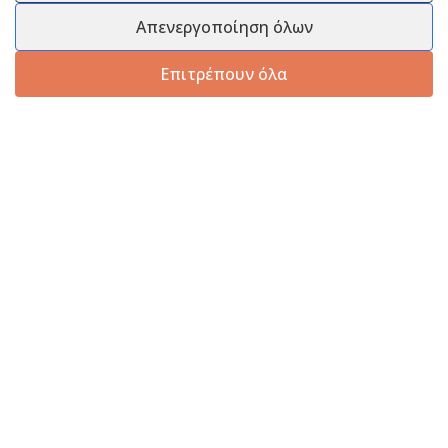
Απενεργοποίηση όλων
Επιτρέπουν όλα
Πληροφορίες
Εξυπηρέτηση Πελατών
Πληροφορίες Εταιρείας
Πληροφορίες Εταιρείας
Επικοινωνία
Επικοινωνία
Πληροφορίες Αποστολής
25210 58444
Τρόποι Πληρωμής
info@melanaki-shop.gr
Πολιτική Επιστροφών
Υπαναχώρηση
Ωράριο
Καθημερινά: 9:00 – 14:00