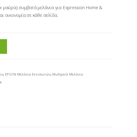
2x μαύρα) συμβατά μελάνια για Expression Home &
αι οικονομία σε κάθε σελίδα.
ών
,
EPSON Μελάνια Εκτυπωτών
,
Multipack Μελάνια
ck