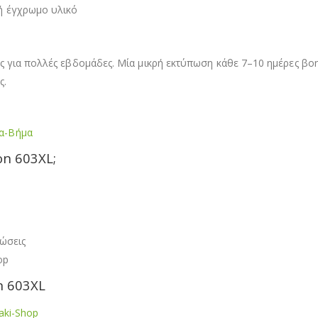
ή έγχρωμο υλικό
ς για πολλές εβδομάδες. Μία μικρή εκτύπωση κάθε 7–10 ημέρες βοη
ς.
α-Βήμα
on 603XL;
πώσεις
op
n 603XL
aki-Shop