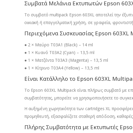
Συμβατά Μελάνια Εκτυπωτών Epson 603XL
Το συμβατό multipack Epson 603XL αποτελεί την έξυπν
οικιακή ή επαγγελματική χρήση, σε γραφεία, φροντιστή
Περιεχόμενα Συσκευασίας Epson 603XL M
● 2 × Μαύρο T03A1 (Black) – 14 ml
● 1 × Κυανό T03A2 (Cyan) – 13,5 ml
● 1 × Ματζέντα T03A3 (Magenta) – 13,5 ml
● 1 × Κίτρινο T03A4 (Yellow) – 13,5 ml
Είναι Κατάλληλο το Epson 603XL Multipa
Το Epson 603XL Multipack είναι πλήρως συμβατό με επ
συμβατότητας, μπορείτε να χρησιμοποιήσετε το συγκεκ
Η αυξημένη χωρητικότητα των cartridges XL προσφέρει
προμηθευτή, εξασφαλίζετε σταθερή απόδοση, καθαρές 
Πλήρης Συμβατότητα με Εκτυπωτές Epso