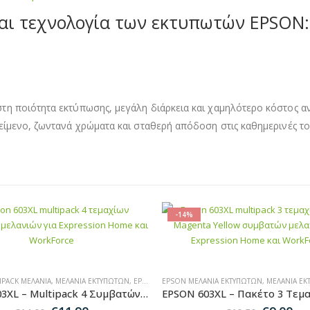
και τεχνολογία των εκτυπωτών EPSON:
η ποιότητα εκτύπωσης, μεγάλη διάρκεια και χαμηλότερο κόστος αν
είμενο, ζωντανά χρώματα και σταθερή απόδοση στις καθημερινές το
-14%
IPACK ΜΕΛΆΝΙΑ
,
MULTIPACK ΜΕΛΆΝΙΑ
,
ΜΕΛΆΝΙΑ ΕΚΤΥΠΩΤΏΝ
,
EPSON ΜΕΛΆΝΙΑ ΕΚΤΥΠΩΤΏΝ
EPSON ΜΕΛΆΝΙΑ ΕΚΤΥΠΩΤΏΝ
,
MULTIPACK ΜΕΛΆΝΙΑ
,
ΜΕΛΆΝΙΑ ΕΚ
EPSON 603XL – Multipack 4 Συμβατών Μελανιών για Εκτυπωτές Epson XP & WF