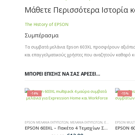
Μάθετε Περισσότερα Ιστορία 
The History of EPSON
Συμπέρασμα
Τα συμβατά μελάνια Epson 603XL προσφέρουν αξιόπιστ
και επαγγελματικούς χρήστες που αναζητούν καθαρό κ
ΜΠΟΡΕΊ ΕΠΊΣΗΣ ΝΑ ΣΑΣ ΑΡΈΣΕΙ…
-14%
-15%
ΥΠΩΤΏΝ
,
EPSON ΜΕΛΆΝΙΑ ΕΚΤΥΠΩΤΏΝ
EPSON ΜΕΛΆΝΙΑ ΕΚΤΥΠΩΤΏΝ
,
MULTIPACK ΜΕΛΆΝΙΑ
,
ΜΕΛΆΝΙΑ ΕΚΤΥΠΩΤΏΝ
,
EPSON MULTIPACK ΜΕΛΆΝΙΑ
EPSON MULT
EPSON 603XL – Multipack 10 Τεμαχίων Συμβατών Μελανιών για Εκτυπωτές Epson XP & WF
EPSON 603XL – Πακέτο 4 Τεμαχίων Συμβατών (4 x black) Μελανιών για Εκτυπωτές Epson XP & WF