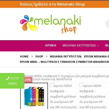
Καλώς ήρθατε στο Melanaki-Shop
ΑΡΧΙΚΗ
ΜΕΛΆΝΙΑ ΕΚΤΥΠΩΤΏΝ
MU
HOME
SHOP
ΜΕΛΆΝΙΑ ΕΚΤΥΠΩΤΏΝ
,
EPSON ΜΕΛΆΝΙΑ
EPSON 603XL – MULTIPACK 5 ΤΕΜΑΧΊΩΝ ΣΥΜΒΑΤΏΝ ΜΕΛΑΝΙΏΝ 
25210
-21%
58444