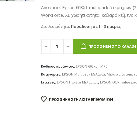
€17.50.
είναι:
Αγοράστε Epson 603XL multipack 5 τεμαχίων (
€13.90.
WorkForce. XL χωρητικότητα, καθαρό κείμενο κ
Διαθεσιμότητα:
Παράδοση σε 1 - 3 ημέρες
ΠΡΟΣΘΉΚΗ ΣΤΟ ΚΑΛΆΘΙ
Κωδικός προϊόντος:
EPSON 603XL - MP5
Κατηγορίες:
EPSON Multipack Μελάνια
,
Μελάνια Εκτυπωτ
Ετικέτες:
EPSON Πακέτα Μελανιών
,
EPSON 603xl value pa
ΠΡΟΣΘΉΚΗ ΣΤΗ ΛΊΣΤΑ ΕΠΙΘΥΜΙΏΝ