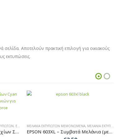
ά σελίδα. Αποτελούν πρακτική επιλογή για οικιακούς
υς εκτυπώσεις.
-29%
ΤΥΠΩΤΏΝ
,
EPSON MULTIPACK ΜΕΛΆΝΙΑ
ΜΕΛΆΝΙΑ ΕΚΤΥΠΩΤΏΝ ΜΕΜΟΝΩΜΈΝΑ
,
MULTIPACK ΜΕΛΆΝΙΑ
,
ΜΕΛΆΝΙΑ ΕΚΤΥΠΩΤΏΝ
,
EPSON ΜΕ
EPSON 603XL – Πακέτο 3 Τεμαχίων Συμβατών Μελανιών για Εκτυπωτές Epson XP & WF
EPSON 603XL – Συμβατά Μελάνια (μεμονωμένα) για Εκτυπωτές Epson XP & WF