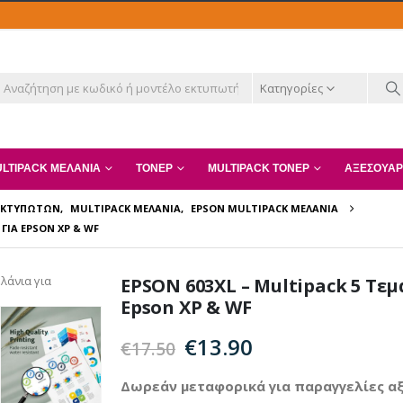
Κατηγορίες
LTIPACK ΜΕΛΆΝΙΑ
ΤΌΝΕΡ
MULTIPACK ΤΌΝΕΡ
ΑΞΕΣΟΥΆΡ
 ΕΚΤΥΠΩΤΏΝ
,
MULTIPACK ΜΕΛΆΝΙΑ
,
EPSON MULTIPACK ΜΕΛΆΝΙΑ
ΓΙΑ EPSON XP & WF
EPSON 603XL – Multipack 5 Τε
Epson XP & WF
Original
Η
€
13.90
€
17.50
price
τρέχουσα
was:
τιμή
Δωρεάν μεταφορικά για παραγγελίες αξ