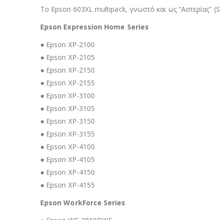
Το Epson 603XL multipack, γνωστό και ως “Αστερίας” (S
Epson Expression Home Series
● Epson XP-2100
● Epson XP-2105
● Epson XP-2150
● Epson XP-2155
● Epson XP-3100
● Epson XP-3105
● Epson XP-3150
● Epson XP-3155
● Epson XP-4100
● Epson XP-4105
● Epson XP-4150
● Epson XP-4155
Epson WorkForce Series