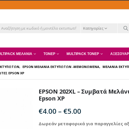
Κατηγορίες
LTIPACK ΜΕΛΆΝΙΑ
ΤΌΝΕΡ
MULTIPACK ΤΌΝΕΡ
ΑΞΕΣΟΥΆΡ
 ΕΚΤΥΠΩΤΏΝ
,
EPSON ΜΕΛΆΝΙΑ ΕΚΤΥΠΩΤΏΝ -ΜΕΜΟΝΩΜΈΝΑ
,
ΜΕΛΆΝΙΑ ΕΚΤ
ΩΤΈΣ EPSON XP
EPSON 202XL – Συμβατά Μελάν
Epson XP
Price
€
4.00
–
€
5.00
range:
€4.00
Δωρεάν μεταφορικά για παραγγελίες αξ