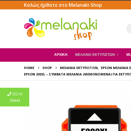
Καλώς ήρθατε στο Melanaki-Shop
ΑΡΧΙΚΗ
ΜΕΛΆΝΙΑ ΕΚΤΥΠΩΤΏΝ
MU
HOME
SHOP
ΜΕΛΆΝΙΑ ΕΚΤΥΠΩΤΏΝ
,
EPSON ΜΕΛΆΝΙΑ
EPSON 202XL – ΣΥΜΒΑΤΆ ΜΕΛΆΝΙΑ (ΜΕΜΟΝΩΜΈΝΑ) ΓΙΑ ΕΚΤΥΠ
25210
58444