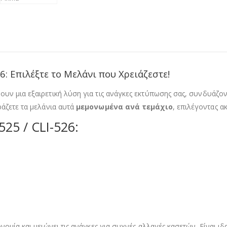
: Επιλέξτε το Μελάνι που Χρειάζεστε!
υν μια εξαιρετική λύση για τις ανάγκες εκτύπωσης σας, συνδυάζο
ράζετε τα μελάνια αυτά
μεμονωμένα ανά τεμάχιο
, επιλέγοντας α
25 / CLI-526:
ονομία και μειώνει τις ανάγκες για συχνές αλλαγές κασετών. Είναι ι