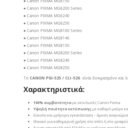
● Canon PIXMA MG6150
● Canon PIXMA MG6200 Series
● Canon PIXMA MG6240
● Canon PIXMA MG6250
● Canon PIXMA MG8100 Series
● Canon PIXMA MG8140
● Canon PIXMA MG8150
● Canon PIXMA MG8200 Series
● Canon PIXMA MG8240
● Canon PIXMA MG8250
Το
CANON PGI-525 / CLI-526
είναι δοκιμασμένο και 
Χαρακτηριστικά:
100% συμβατότητα
με εκτυπωτές Canon Pixma
Υψηλή ποιότητα εκτύπωσης
με καθαρό μαύρο κα
Εύκολη και γρήγορη εγκατάσταση – άμεση αναγνώρισ
Ιδανικό για καθημερινή χρήση στο σπίτι ή στο γραφεί
Άμεση αποστολή από Ελλάδα με γρήγορη παράδοση