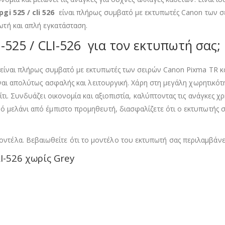
gi 525 / cli 526
είναι πλήρως συμβατό με εκτυπωτές Canon των 
τή και απλή εγκατάσταση.
525 / CLI-526 για τον εκτυπωτή σας;
 είναι πλήρως συμβατό με εκτυπωτές των σειρών Canon Pixma TR κ
ίναι απολύτως ασφαλής και λειτουργική. Χάρη στη μεγάλη χωρητικότ
ίτι. Συνδυάζει οικονομία και αξιοπιστία, καλύπτοντας τις ανάγκε
 μελάνι από έμπιστο προμηθευτή, διασφαλίζετε ότι ο εκτυπωτής σα
οντέλα. Βεβαιωθείτε ότι το μοντέλο του εκτυπωτή σας περιλαμβάνε
I-526 χωρίς Grey