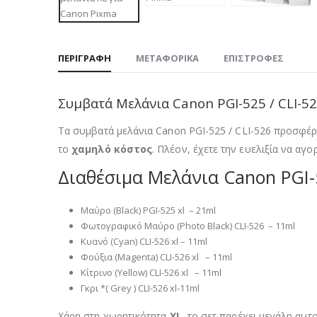
ΠΕΡΙΓΡΑΦΉ
ΜΕΤΑΦΟΡΙΚΆ
ΕΠΙΣΤΡΟΦΈΣ
Συμβατά Μελάνια Canon PGI-525 / CLI-526
Τα συμβατά μελάνια Canon PGI-525 / CLI-526 προσφέρο
το
χαμηλό κόστος
. Πλέον, έχετε την ευελιξία να αγο
Διαθέσιμα Μελάνια Canon PGI-5
Μαύρο (Black) PGI-525 xl – 21ml
Φωτογραφικό Μαύρο (Photo Black) CLI-526 – 11ml
Κυανό (Cyan) CLI-526 xl – 11ml
Φούξια (Magenta) CLI-526 xl – 11ml
Κίτρινο (Yellow) CLI-526 xl – 11ml
Γκρι *( Grey ) CLI-526 xl-11ml
Χάρη στη χωρητικότητα
XL
, το σετ παρέχει μεγάλη αυτ