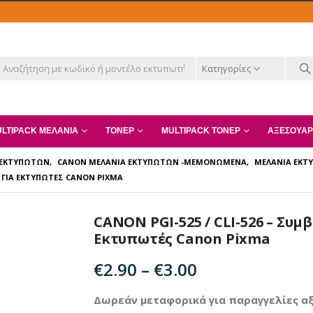
Κατηγορίες
LTIPACK ΜΕΛΆΝΙΑ
ΤΌΝΕΡ
MULTIPACK ΤΌΝΕΡ
ΑΞΕΣΟΥΆΡ
 ΕΚΤΥΠΩΤΏΝ
,
CANON ΜΕΛΆΝΙΑ ΕΚΤΥΠΩΤΏΝ -ΜΕΜΟΝΩΜΈΝΑ
,
ΜΕΛΆΝΙΑ ΕΚ
 ΓΙΑ ΕΚΤΥΠΩΤΈΣ CANON PIXMA
CANON PGI-525 / CLI-526 – Συ
Εκτυπωτές Canon Pixma
Price
€
2.90
–
€
3.00
range:
€2.90
Δωρεάν μεταφορικά για παραγγελίες αξ