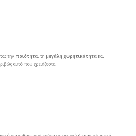
ντας την
ποιότητα
, τη
μεγάλη χωρητικότητα
και
κριβώς αυτό που χρειάζεστε.
δανικό για καθημερινή χρήση σε οικιακά ή επαγγελματικά