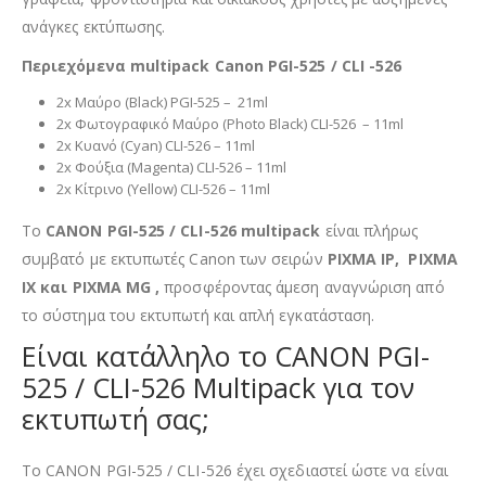
ανάγκες εκτύπωσης.
Περιεχόμενα multipack Canon
PGI-525 / CLI -526
2x Μαύρο (Black) PGI-525 – 21ml
2x Φωτογραφικό Μαύρο (Photo Black) CLI-526 – 11ml
2x Κυανό (Cyan) CLI-526 – 11ml
2x Φούξια (Magenta) CLI-526 – 11ml
2x Κίτρινο (Yellow) CLI-526 – 11ml
Το
CANON PGI-525 / CLI-526
multipack
είναι πλήρως
συμβατό με εκτυπωτές Canon των σειρών
PIXMA IP,
PIXMA
IX και
PIXMA MG ,
προσφέροντας άμεση αναγνώριση από
το σύστημα του εκτυπωτή και απλή εγκατάσταση.
Είναι κατάλληλο το CANON PGI-
525 / CLI-526 Multipack για τον
εκτυπωτή σας;
Το CANON PGI-525 / CLI-526 έχει σχεδιαστεί ώστε να είναι