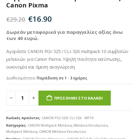
Canon Pixma
Original
Η
€
16.90
€
29.20
price
τρέχουσα
was:
τιμή
Δωρεάν μεταφορικά για παραγγελίες αξίας άνω
των 40 ευρώ.
€29.20.
είναι:
€16.90.
Αγοράστε CANON PGI-525 / CLI-526 multipack 10 συμβατών
μελανιών για Canon Pixma. Υψηλή ποιότητα εκτύπωσης,
οικονομία και άμεση αναγνώριση.
Διαθεσιμότητα:
Παράδοση σε 1 - 3 ημέρες
ΠΡΟΣΘΉΚΗ ΣΤΟ ΚΑΛΆΘΙ
Κωδικός προϊόντος:
CANON PGI-525/ CLI-526 - MP10
Κατηγορίες:
CANON Multipack Μελάνια
,
Μελάνια Εκτυπωτών
,
Multipack Μελάνια
,
CANON Μελάνια Εκτυπωτών
Ετικέτες:
CANON Πακέτα Μελανιών
,
CANON PGI 525 / CLI 526 value pack