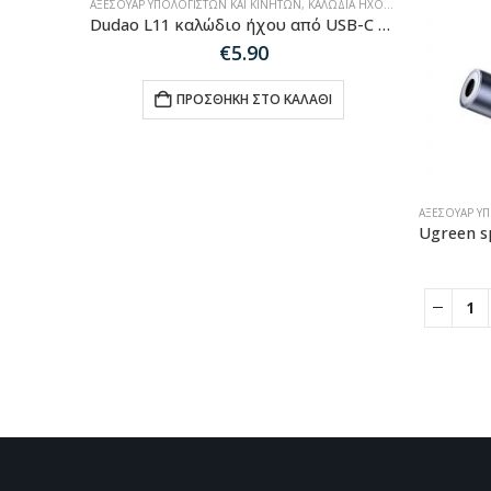
ΑΞΕΣΟΥΆΡ ΥΠΟΛΟΓΙΣΤΏΝ ΚΑΙ ΚΙΝΗΤΏΝ
,
ΚΑΛΏΔΙΑ ΉΧΟΥ-HDMI-ΔΙΚΤΎΟΥ
Dudao L11 καλώδιο ήχου από USB-C male σε 3.5mm male Γκρι 1m
€
5.90
ΠΡΟΣΘΉΚΗ ΣΤΟ ΚΑΛΆΘΙ
ΑΞΕΣΟΥΆΡ Υ