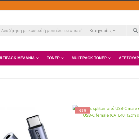
Κατηγορίες
LTIPACK ΜΕΛΆΝΙΑ
ΤΌΝΕΡ
MULTIPACK ΤΌΝΕΡ
ΑΞΕΣΟΥΆΡ
-35%