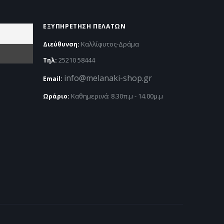
EΞΥΠΗΡΈΤΗΣΗ ΠΕΛΑΤΏΝ
Καλλίφυτος-Δράμα
Διεύθυνση:
25210 58444
Τηλ:
info@melanaki-shop.gr
Email:
Kαθημερινά: 8.30π.μ - 14.00μ.μ
Ωράριο: