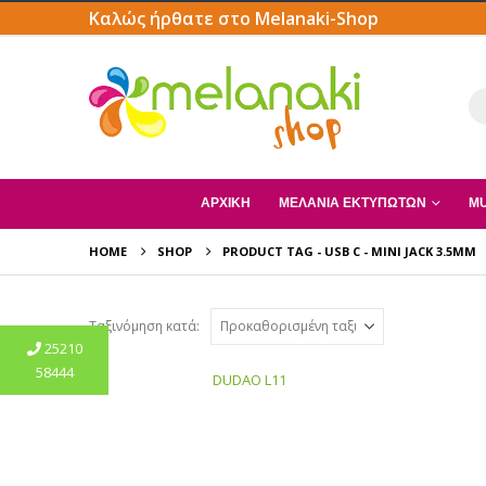
Καλώς ήρθατε στο Melanaki-Shop
ΑΡΧΙΚΗ
ΜΕΛΆΝΙΑ ΕΚΤΥΠΩΤΏΝ
MU
HOME
SHOP
PRODUCT TAG -
USB C - MINI JACK 3.5MM
Ταξινόμηση κατά:
25210
58444