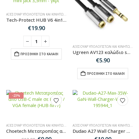
ΑΞΕΣΟΥΆΡ ΥΠΟΛΟΓΙΣΤΏΝ ΚΑΙ ΚΙΝΗΤΏΝ
,
HUB-SPLITTER-ADAPTER
Tech-Protect HUB V6 4in1 από USB-C σε USB-A 3.0 / USB-C PD100W / HDMI / mini jack 3,5mm – γκρι
€
19.90
ΑΞΕΣΟΥΆΡ ΥΠΟΛΟΓΙΣΤΏΝ ΚΑΙ ΚΙΝΗΤΏΝ
,
ΚΑ
Ugreen AV123 καλώδιο splitter ακουστικών από 3,5 mm minijack (αρσενικό) – 2x 3,5 mm minijack (θηλυκό) – 20cm μαύρο (10523)
ΠΡΟΣΘΉΚΗ ΣΤΟ ΚΑΛΆΘΙ
€
5.90
ΠΡΟΣΘΉΚΗ ΣΤΟ ΚΑΛΆΘΙ
-23%
ΑΞΕΣΟΥΆΡ ΥΠΟΛΟΓΙΣΤΏΝ ΚΑΙ ΚΙΝΗΤΏΝ
,
HUB-SPLITTER-ADAPTER
,
SALES
ΑΞΕΣΟΥΆΡ ΥΠΟΛΟΓΙΣΤΏΝ ΚΑΙ ΚΙΝΗΤΏΝ
,
ΚΑ
Choetech Μετατροπέας από USB-C male σε HDMI / VGA female (HUB-M17)
Dudao A27 Wall Charger MaxC 35W GaN + USB-C Cable – WHITE
Original
Η