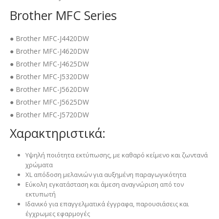
Brother MFC Series
● Brother MFC-J4420DW
● Brother MFC-J4620DW
● Brother MFC-J4625DW
● Brother MFC-J5320DW
● Brother MFC-J5620DW
● Brother MFC-J5625DW
● Brother MFC-J5720DW
Χαρακτηριστικά:
Υψηλή ποιότητα εκτύπωσης, με καθαρό κείμενο και ζωντανά
χρώματα
XL απόδοση μελανιών για αυξημένη παραγωγικότητα
Εύκολη εγκατάσταση και άμεση αναγνώριση από τον
εκτυπωτή
Ιδανικό για επαγγελματικά έγγραφα, παρουσιάσεις και
έγχρωμες εφαρμογές