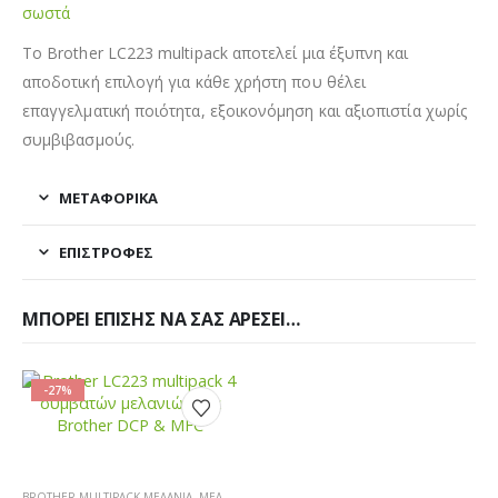
σωστά
Το Brother LC223 multipack αποτελεί μια έξυπνη και
αποδοτική επιλογή για κάθε χρήστη που θέλει
επαγγελματική ποιότητα, εξοικονόμηση και αξιοπιστία χωρίς
συμβιβασμούς.
ΜΕΤΑΦΟΡΙΚΆ
ΕΠΙΣΤΡΟΦΈΣ
ΜΠΟΡΕΊ ΕΠΊΣΗΣ ΝΑ ΣΑΣ ΑΡΈΣΕΙ…
-27%
BROTHER MULTIPACK ΜΕΛΆΝΙΑ
,
ΜΕΛΆΝΙΑ ΕΚΤΥΠΩΤΏΝ
,
MULTIPACK ΜΕΛΆΝΙΑ
,
BROTHER