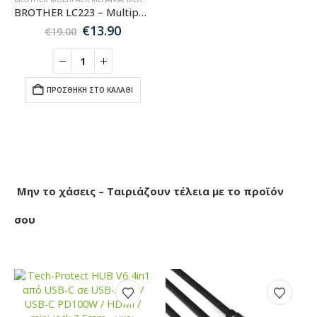
BROTHER LC223 – Multipack 4 Συμβατών Μελανιών για Εκτυπωτές Brother DCP & MFC
Original
Η
€
13.90
€
19.00
price
τρέχουσα
was:
τιμή
€19.00.
είναι:
€13.90.
ΠΡΟΣΘΉΚΗ ΣΤΟ ΚΑΛΆΘΙ
Μην το χάσεις – Ταιριάζουν τέλεια με το προϊόν
σου