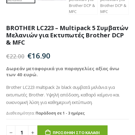
BROTHER LC223 – Multipack 5 Συμβατών
Μελανιών για Εκτυπωτές Brother DCP
& MFC
Original
Η
€
16.90
€
22.00
price
τρέχουσα
was:
τιμή
Δωρεάν μεταφορικά για παραγγελίες αξίας άνω
των 40 ευρώ.
€22.00.
είναι:
€16.90.
Brother LC223 multipack 2x black συμβατά μελάνια για
εκτυπωτές
Brother
. Υψηλή απόδοση, καθαρό κείμενο και
οικονομική λύση για καθημερινή εκτύπωση.
Διαθεσιμότητα:
Παράδοση σε 1 - 3 ημέρες
ΠΡΟΣΘΉΚΗ ΣΤΟ ΚΑΛΆΘΙ