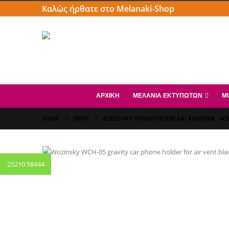
Καλώς ήρθατε στο Melanaki-Shop
ΑΡΧΙΚΗ
ΜΕΛΆΝΙΑ ΕΚΤΥΠΩΤΏΝ
M
HOME
SHOP
ΑΞΕΣΟΥΆΡ ΥΠΟΛΟΓΙΣΤΏΝ ΚΑΙ ΚΙΝΗΤΏΝ
,
ΑΞ
25210 58444