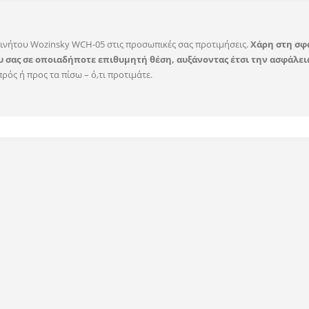
ινήτου Wozinsky WCH-05 στις προσωπικές σας προτιμήσεις.
Χάρη στη σφα
υ σας σε οποιαδήποτε επιθυμητή θέση, αυξάνοντας έτσι την ασφάλει
ρός ή προς τα πίσω – ό,τι προτιμάτε.