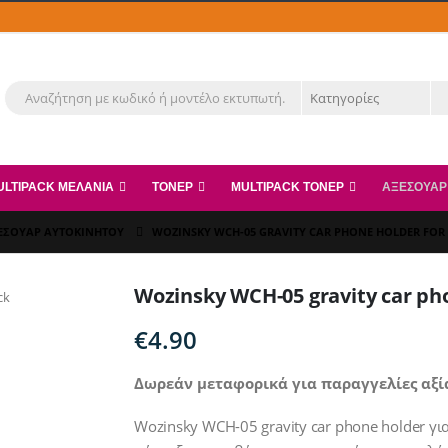
ULTIPACK ΜΕΛΆΝΙΑ
ΤΌΝΕΡ
MULTIPACK ΤΌΝΕΡ
ΑΞΕΣΟΥΆΡ
ΕΣΟΥΆΡ ΑΥΤΟΚΙΝΉΤΟΥ
WOZINSKY WCH-05 GRAVITY CAR PHONE HOLDER FOR 
Wozinsky WCH-05 gravity car pho
€
4.90
Δωρεάν μεταφορικά για παραγγελίες αξί
Wozinsky WCH-05 gravity car phone holder γ