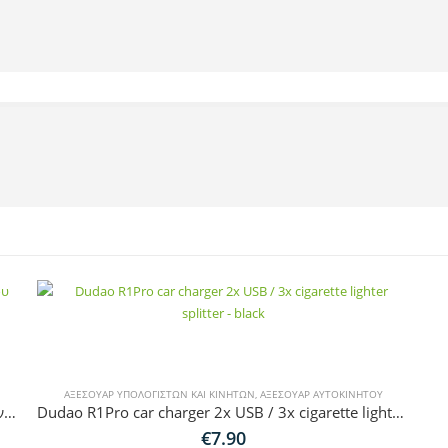
ΑΞΕΣΟΥΆΡ ΥΠΟΛΟΓΙΣΤΏΝ ΚΑΙ ΚΙΝΗΤΏΝ
,
ΑΞΕΣΟΥΆΡ ΑΥΤΟΚΙΝΉΤΟΥ
Joyroom (JR-CL03 Pro) Γρήγορος φορτιστής αυτοκινήτου 45W με 5xUSB-A και καλώδιο επέκτασης 1,5m μαύρο.
Dudao R1Pro car charger 2x USB / 3x cigarette lighter splitter – black
€
7.90