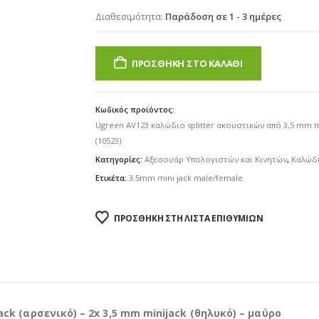
Διαθεσιμότητα:
Παράδοση σε 1 - 3 ημέρες
ΠΡΟΣΘΉΚΗ ΣΤΟ ΚΑΛΆΘΙ
Κωδικός προϊόντος:
Ugreen AV123 καλώδιο splitter ακουστικών από 3,5 mm mi
(10523)
Κατηγορίες:
Αξεσουάρ Υπολογιστών και Κινητών
,
Καλώδ
Ετικέτα:
3.5mm mini jack male/female
ΠΡΟΣΘΉΚΗ ΣΤΗ ΛΊΣΤΑ ΕΠΙΘΥΜΙΏΝ
k (αρσενικό) – 2x 3,5 mm minijack (θηλυκό) – μαύρο