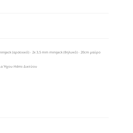
nijack (αρσενικό) - 2x 3,5 mm minijack (θηλυκό) - 20cm μαύρο
ια Ήχου-Hdmi-Δικτύου