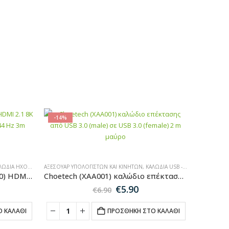
-14%
ΙΑ ΉΧΟΥ-HDMI-ΔΙΚΤΎΟΥ
ΑΞΕΣΟΥΆΡ ΥΠΟΛΟΓΙΣΤΏΝ ΚΑΙ ΚΙΝΗΤΏΝ
,
ΚΑΛΏΔΙΑ USB - ΦΟΡΤΙΣΤΈΣ ΠΡΊΖΑΣ
Καλώδιο Wozinsky (WHDMI-30) HDMI 2.1 8K 60 Hz 48 Gbps / 4K 120 Hz / 2K 144 Hz 3m ασημί
Choetech (XAA001) καλώδιο επέκτασης από USB 3.0 (male) σε USB 3.0 (female) 2 m μαύρο
Original
Η
€
5.90
€
6.90
price
τρέχουσα
was:
τιμή
 ΚΑΛΆΘΙ
ΠΡΟΣΘΉΚΗ ΣΤΟ ΚΑΛΆΘΙ
€6.90.
είναι:
€5.90.