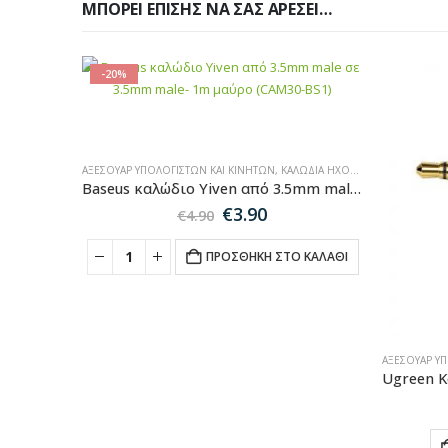
ΜΠΟΡΕΊ ΕΠΊΣΗΣ ΝΑ ΣΑΣ ΑΡΈΣΕΙ…
-20%
ΑΞΕΣΟΥΆΡ ΥΠΟΛΟΓΙΣΤΏΝ ΚΑΙ ΚΙΝΗΤΏΝ
,
ΚΑΛΏΔΙΑ ΉΧΟΥ-HDMI-ΔΙΚΤΎΟΥ
Baseus καλώδιο Yiven από 3.5mm male σε 3.5mm male- 1m μαύρο (CAM30-BS1)
Original
Η
€
3.90
€
4.90
price
τρέχουσα
was:
τιμή
ΠΡΟΣΘΉΚΗ ΣΤΟ ΚΑΛΆΘΙ
€4.90.
είναι:
€3.90.
ΑΞΕΣΟΥΆΡ Υ