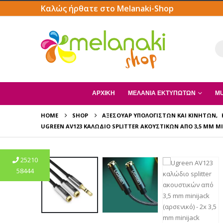
Καλώς ήρθατε στο Melanaki-Shop
ΑΡΧΙΚΗ
ΜΕΛΆΝΙΑ ΕΚΤΥΠΩΤΏΝ
MU
HOME
SHOP
ΑΞΕΣΟΥΆΡ ΥΠΟΛΟΓΙΣΤΏΝ ΚΑΙ ΚΙΝΗΤΏΝ
,
UGREEN AV123 ΚΑΛΏΔΙΟ SPLITTER ΑΚΟΥΣΤΙΚΏΝ ΑΠΌ 3,5 MM MINI
25210
58444