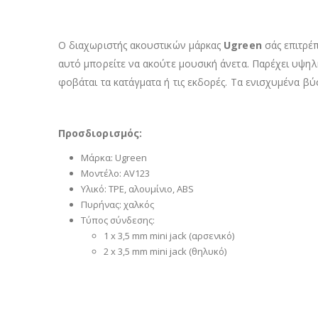
Ο διαχωριστής ακουστικών μάρκας
Ugreen
σάς επιτρέ
αυτό μπορείτε να ακούτε μουσική άνετα. Παρέχει υψηλή
φοβάται τα κατάγματα ή τις εκδορές. Τα ενισχυμένα β
Προσδιορισμός:
Μάρκα: Ugreen
Μοντέλο: AV123
Υλικό: TPE, αλουμίνιο, ABS
Πυρήνας: χαλκός
Τύπος σύνδεσης:
1 x 3,5 mm mini jack (αρσενικό)
2 x 3,5 mm mini jack (θηλυκό)