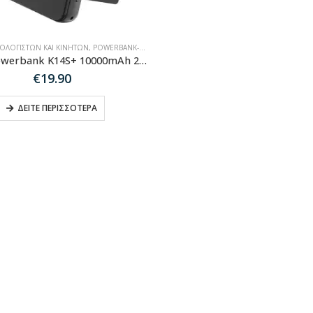
ΠΟΛΟΓΙΣΤΏΝ ΚΑΙ ΚΙΝΗΤΏΝ
,
POWERBANK-MAGSAFE
Dudao Powerbank K14S+ 10000mAh 20W USB-A / USB-C / MagSafe with stand – black
€
19.90
ΔΕΊΤΕ ΠΕΡΙΣΣΌΤΕΡΑ