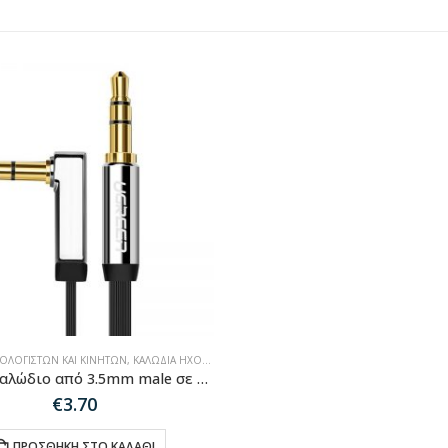
ΠΟΛΟΓΙΣΤΏΝ ΚΑΙ ΚΙΝΗΤΏΝ
,
ΚΑΛΏΔΙΑ ΉΧΟΥ-HDMI-ΔΙΚΤΎΟΥ
Ugreen Καλώδιο από 3.5mm male σε 3.5mm male γωνία 1m μαύρο (10597)
€
3.70
ΠΡΟΣΘΉΚΗ ΣΤΟ ΚΑΛΆΘΙ