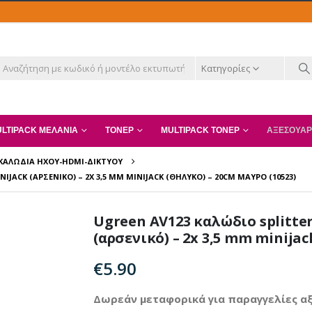
Κατηγορίες
LTIPACK ΜΕΛΆΝΙΑ
ΤΌΝΕΡ
MULTIPACK ΤΌΝΕΡ
ΑΞΕΣΟΥΆΡ
ΚΑΛΏΔΙΑ ΉΧΟΥ-HDMI-ΔΙΚΤΎΟΥ
JACK (ΑΡΣΕΝΙΚΌ) – 2X 3,5 MM MINIJACK (ΘΗΛΥΚΌ) – 20CM ΜΑΎΡΟ (10523)
Ugreen AV123 καλώδιο splitte
(αρσενικό) – 2x 3,5 mm minijac
€
5.90
Δωρεάν μεταφορικά για παραγγελίες αξ