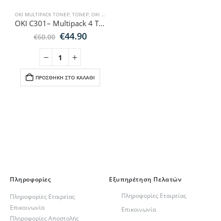
OKI MULTIPACK ΤΌΝΕΡ
,
ΤΌΝΕΡ
,
OKI ΤΌΝΕΡ ΕΚΤΥΠΩΤΏΝ
,
MULTIPACK ΤΌΝΕΡ
OKI C301– Multipack 4 Τεμάχιών Συμβατών Τόνερ για Εκτυπωτές Oki C και MC
Original
Η
€
44.90
€
60.00
price
τρέχουσα
was:
τιμή
€60.00.
είναι:
€44.90.
ΠΡΟΣΘΉΚΗ ΣΤΟ ΚΑΛΆΘΙ
Πληροφορίες
Εξυπηρέτηση Πελατών
Πληροφορίες Εταιρείας
Πληροφορίες Εταιρείας
Επικοινωνία
Επικοινωνία
Πληροφορίες Αποστολής