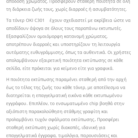
απόδοση χρώματος. Προσφέρουν σταθερή ποιότητα σε όλη
τη διάρκεια ζωής τους, χωρίς διαρροές ή ασυμβατότητες.
Τα τόνερ OKI C301 έχουν σχεδιαστεί με ακρίβεια ώστε να
αποδίδουν άψογα σε όλους τους παραπάνω εκτυπωτές.
Εξασφαλίζουν ομοιόμορφη κατανομή χρώματος,
αποτρέπουν διαρροές και υποστηρίζουν τη λειτουργία
αυτόματης ευθυγράμμισης, όπως τα αυθεντικά. Οι χρήστες
απολαμβάνουν εξαιρετική ποιότητα εκτύπωσης σε κάθε
σελίδα, είτε πρόκειται για κείμενο είτε για γραφικά.
Η ποιότητα εκτύπωσης παραμένει σταθερή από την αρχή
έως το τέλος της ζωής του κάθε τόνερ, με αποτέλεσμα να
διατηρείται η επαγγελματική εικόνα κάθε εκτυπωμένου
εγγράφου. Επιπλέον, το ενσωματωμένο chip βοηθά στην
αξιόπιστη παρακολούθηση στάθμης γραφίτη και
προλαμβάνει τυχόν σφάλματα εκτύπωσης
.
Προσφέρει
σταθερή εκτύπωση χωρίς διακοπές, ιδανική για
επαγγελματικά έγγραφα, τιμολόγια, παρουσιάσεις και