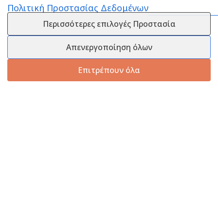
Πολιτική Προστασίας Δεδομένων
Περισσότερες επιλογές Προστασία
Απενεργοποίηση όλων
Επιτρέπουν όλα
Πληροφορίες
Εξυπηρέτηση Πελατών
Πληροφορίες Εταιρείας
Πληροφορίες Εταιρείας
Επικοινωνία
Επικοινωνία
Πληροφορίες Αποστολής
25210 58444
Τρόποι Πληρωμής
info@melanaki-shop.gr
Πολιτική Επιστροφών
Υπαναχώρηση
Ωράριο