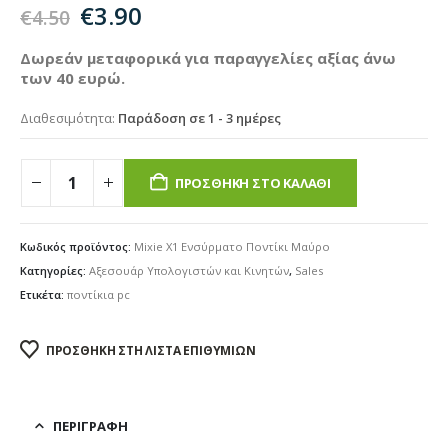
Original
Η
€
3.90
€
4.50
price
τρέχουσα
was:
τιμή
Δωρεάν μεταφορικά για παραγγελίες αξίας άνω
των 40 ευρώ.
€4.50.
είναι:
€3.90.
Διαθεσιμότητα:
Παράδοση σε 1 - 3 ημέρες
ΠΡΟΣΘΉΚΗ ΣΤΟ ΚΑΛΆΘΙ
Κωδικός προϊόντος:
Mixie X1 Ενσύρματο Ποντίκι Μαύρο
Κατηγορίες:
Αξεσουάρ Υπολογιστών και Κινητών
,
Sales
Ετικέτα:
ποντίκια pc
ΠΡΟΣΘΉΚΗ ΣΤΗ ΛΊΣΤΑ ΕΠΙΘΥΜΙΏΝ
ΠΕΡΙΓΡΑΦΉ