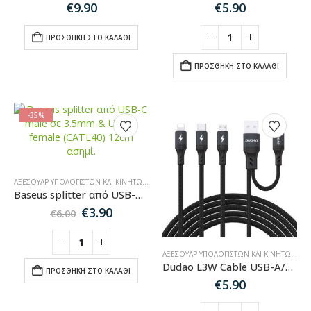
€
9.90
€
5.90
ΠΡΟΣΘΉΚΗ ΣΤΟ ΚΑΛΆΘΙ
ΠΡΟΣΘΉΚΗ ΣΤΟ ΚΑΛΆΘΙ
-35%
ΑΞΕΣΟΥΆΡ ΥΠΟΛΟΓΙΣΤΏΝ ΚΑΙ ΚΙΝΗΤΏΝ
,
ΚΑΛΏΔΙΑ ΉΧΟΥ-HDMI-ΔΙΚΤΎΟΥ
Baseus splitter από USB-C male σε 3.5mm & USB-C female (CATL40) 12cm ασημί.
Original
Η
€
3.90
€
6.00
price
τρέχουσα
was:
τιμή
€6.00.
είναι:
ΑΞΕΣΟΥΆΡ ΥΠΟΛΟΓΙΣΤΏΝ ΚΑΙ ΚΙΝΗΤΏΝ
,
ΚΑ
€3.90.
Dudao L3W Cable USB-A/USB-C to Lightning/USB-C/MicroUSB 66W – Black
ΠΡΟΣΘΉΚΗ ΣΤΟ ΚΑΛΆΘΙ
€
5.90