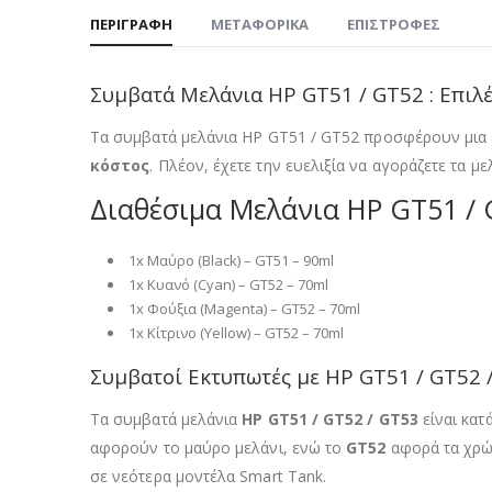
ΠΕΡΙΓΡΑΦΉ
ΜΕΤΑΦΟΡΙΚΆ
ΕΠΙΣΤΡΟΦΈΣ
Συμβατά Μελάνια HP GT51 / GT52 : Επιλέ
Τα συμβατά μελάνια HP GT51 / GT52 προσφέρουν μια ε
κόστος
. Πλέον, έχετε την ευελιξία να αγοράζετε τα μ
Διαθέσιμα Μελάνια HP GT51 / 
1x Μαύρο (Black) – GT51 – 90ml
1x Κυανό (Cyan) – GT52 – 70ml
1x Φούξια (Magenta) – GT52 – 70ml
1x Κίτρινο (Yellow) – GT52 – 70ml
Συμβατοί Εκτυπωτές με HP GT51 / GT52 
Τα συμβατά μελάνια
HP GT51 / GT52 / GT53
είναι κατ
αφορούν το μαύρο μελάνι, ενώ το
GT52
αφορά τα χρώμ
σε νεότερα μοντέλα Smart Tank.