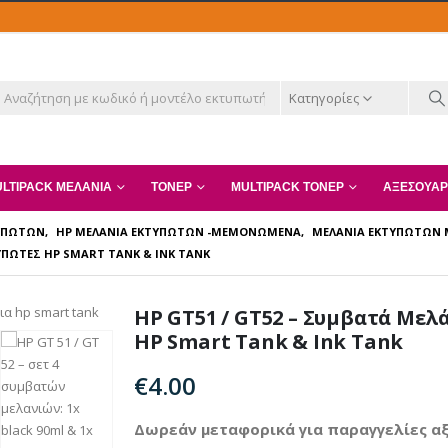
Κατηγορίες
LTIPACK ΜΕΛΆΝΙΑ
ΤΌΝΕΡ
MULTIPACK ΤΌΝΕΡ
ΑΞΕΣΟΥΆΡ
ΤΥΠΩΤΏΝ
,
HP ΜΕΛΆΝΙΑ ΕΚΤΥΠΩΤΏΝ -ΜΕΜΟΝΩΜΈΝΑ
,
ΜΕΛΆΝΙΑ ΕΚΤΥΠΩΤΏΝ
ΥΠΩΤΈΣ HP SMART TANK & INK TANK
HP GT51 / GT52 – Συμβατά Μελ
HP Smart Tank & Ink Tank
€
4.00
Δωρεάν μεταφορικά για παραγγελίες αξ