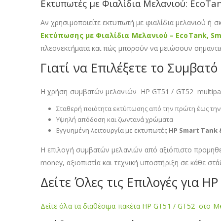
Εκτυπωτές με Φιαλίδια Μελανιού: EcoTa
Αν χρησιμοποιείτε εκτυπωτή με φιαλίδια μελανιού ή σ
Εκτύπωσης με Φιαλίδια Μελανιού – EcoTank, S
πλεονεκτήματα και πώς μπορούν να μειώσουν σημαντι
Γιατί να Επιλέξετε το Συμβατό
Η χρήση συμβατών μελανιών HP GT51 / GT52 multipack
Σταθερή ποιότητα εκτύπωσης από την πρώτη έως την 
Υψηλή απόδοση και ζωντανά χρώματα
Εγγυημένη λειτουργία με εκτυπωτές
HP Smart Tank 
Η επιλογή συμβατών μελανιών από αξιόπιστο προμηθευτ
money, αξιοπιστία και τεχνική υποστήριξη σε κάθε στά
Δείτε Όλες τις Επιλογές για H
Δείτε όλα τα διαθέσιμα πακέτα HP GT51 / GT52 στο Me