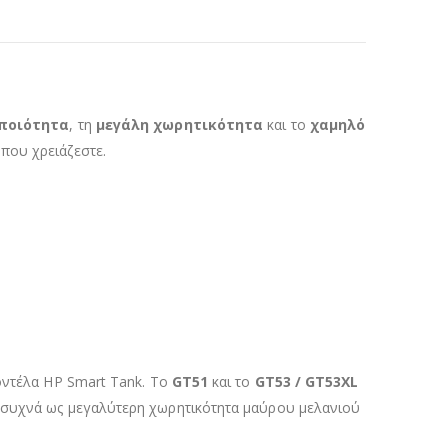
ποιότητα
, τη
μεγάλη χωρητικότητα
και το
χαμηλό
 που χρειάζεστε.
μοντέλα HP Smart Tank. Το
GT51
και το
GT53 / GT53XL
ι συχνά ως μεγαλύτερη χωρητικότητα μαύρου μελανιού