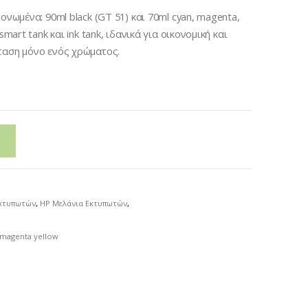
ονωμένα: 90ml black (GT 51) και 70ml cyan, magenta,
mart tank και ink tank, ιδανικά για οικονομική και
ταση μόνο ενός χρώματος.
Εκτυπωτών
,
HP Μελάνια Εκτυπωτών
,
 magenta yellow