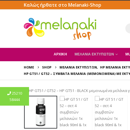
Καλώς ήρθατε στο Melanaki-Shop
ΑΡΧΙΚΗ
ΜΕΛΆΝΙΑ ΕΚΤΥΠΩΤΏΝ
MU
HOME
SHOP
ΜΕΛΆΝΙΑ ΕΚΤΥΠΩΤΏΝ
,
HP ΜΕΛΆΝΙΑ ΕΚ
HP GT51 / GT52 – ΣΥΜΒΑΤΆ ΜΕΛΆΝΙΑ (ΜΕΜΟΝΩΜΈΝΑ) ΜΕ ΕΚΤ
25210
58444