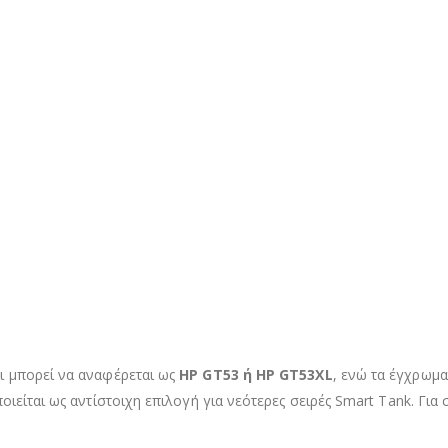
νι μπορεί να αναφέρεται ως
HP GT53 ή HP GT53XL
, ενώ τα έγχρωμ
ιείται ως αντίστοιχη επιλογή για νεότερες σειρές Smart Tank. Για