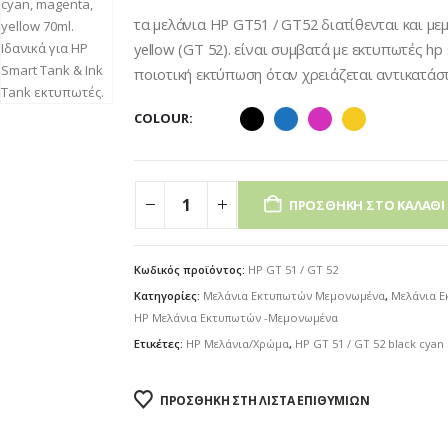
τα μελάνια HP GT51 / GT52 διατίθενται και μεμ
yellow (GT 52). είναι συμβατά με εκτυπωτές hp s
ποιοτική εκτύπωση όταν χρειάζεται αντικατάσ
COLOUR
ΠΡΟΣΘΉΚΗ ΣΤΟ ΚΑΛΆΘΙ
Κωδικός προϊόντος:
HP GT 51 / GT 52
Κατηγορίες:
Μελάνια Εκτυπωτών Μεμονωμένα
,
Μελάνια 
HP Μελάνια Εκτυπωτών -Μεμονωμένα
Ετικέτες:
HP Μελάνια/Χρώμα
,
HP GT 51 / GT 52 black cyan
ΠΡΟΣΘΉΚΗ ΣΤΗ ΛΊΣΤΑ ΕΠΙΘΥΜΙΏΝ