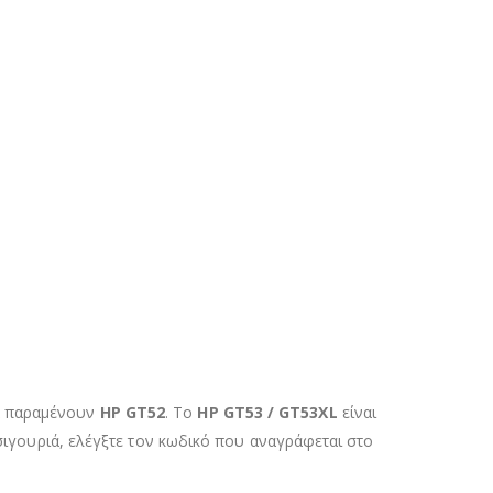
α παραμένουν
HP GT52
. Το
HP GT53 / GT53XL
είναι
 σιγουριά, ελέγξτε τον κωδικό που αναγράφεται στο