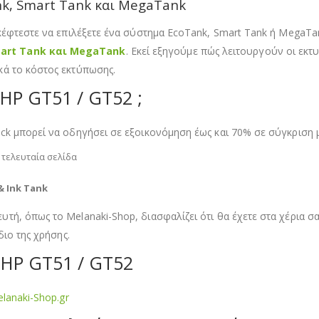
nk, Smart Tank και MegaTank
κέφτεστε να επιλέξετε ένα σύστημα EcoTank, Smart Tank ή MegaTan
mart Tank και MegaTank
. Εκεί εξηγούμε πώς λειτουργούν οι εκτυ
κά το κόστος εκτύπωσης.
 HP GT51 / GT52 ;
 μπορεί να οδηγήσει σε εξοικονόμηση έως και 70% σε σύγκριση μ
τελευταία σελίδα
& Ink Tank
ή, όπως το Melanaki-Shop, διασφαλίζει ότι θα έχετε στα χέρια σα
διο της χρήσης.
P HP GT51 / GT52
lanaki-Shop.gr