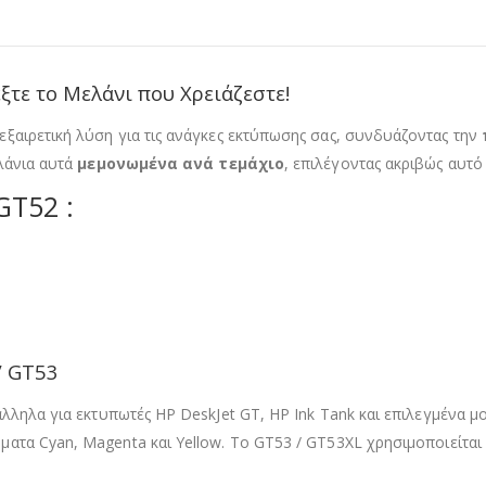
ξτε το Μελάνι που Χρειάζεστε!
ξαιρετική λύση για τις ανάγκες εκτύπωσης σας, συνδυάζοντας την
ελάνια αυτά
μεμονωμένα ανά τεμάχιο
, επιλέγοντας ακριβώς αυτό
GT52 :
/ GT53
άλληλα για εκτυπωτές HP DeskJet GT, HP Ink Tank και επιλεγμένα 
ατα Cyan, Magenta και Yellow. Το GT53 / GT53XL χρησιμοποιείτα