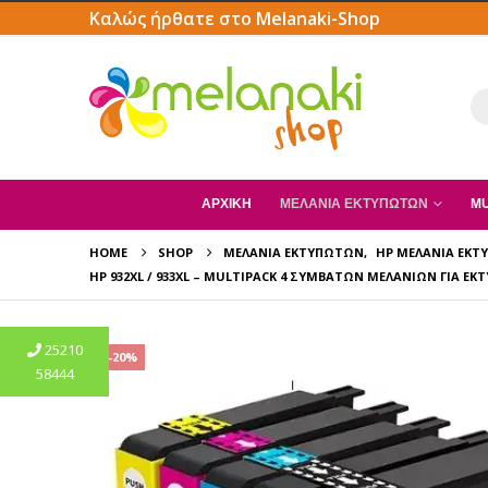
Καλώς ήρθατε στο Melanaki-Shop
ΑΡΧΙΚΗ
ΜΕΛΆΝΙΑ ΕΚΤΥΠΩΤΏΝ
MU
HOME
SHOP
ΜΕΛΆΝΙΑ ΕΚΤΥΠΩΤΏΝ
,
HP ΜΕΛΆΝΙΑ ΕΚ
HP 932XL / 933XL – MULTIPACK 4 ΣΥΜΒΑΤΏΝ ΜΕΛΑΝΙΏΝ ΓΙΑ ΕΚΤ
25210
-20%
58444