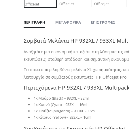
ΠΕΡΙΓΡΑΦΉ
ΜΕΤΑΦΟΡΙΚΆ
ΕΠΙΣΤΡΟΦΈΣ
Συμβατά Μελάνια HP 932XL / 933XL Multi
Αναζητάτε μια οικονομική και αξιόπιστη λύση για τις 
εκτυπώσεις, σταθερή απόδοση και σημαντική οικονομία
Το πακέτο περιλαμβάνει μελάνια XL χωρητικότητας, κα
λειτουργία σε συμβατούς εκτυπωτές HP OfficeJet Pro.
Περιεχόμενα HP 932XL / 933XL Multipac
1x Μαύρο (Black) – 932XL – 32ml
1x Κυανό (Cyan) – 933XL – 16ml
1x Φούξια (Magenta) – 933XL – 16ml
1x Κίτρινο (Yellow) – 933XL – 16ml
Συμβατότητα με Εκτυπωτές HP OfficeJet