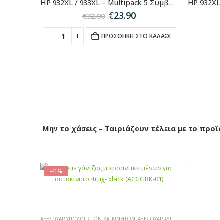
HP 932XL / 933XL – Multipack 5 Συμβατών Μελανιών για Εκτυπωτές HP OfficeJet
Original
Η
€
23.90
€
32.00
price
τρέχουσα
was:
τιμή
ΠΡΟΣΘΉΚΗ ΣΤΟ ΚΑΛΆΘΙ
€32.00.
είναι:
€23.90.
Μην το χάσεις – Ταιριάζουν τέλεια με το προϊ
-41%
ΑΞΕΣΟΥΆΡ ΥΠΟΛΟΓΙΣΤΏΝ ΚΑΙ ΚΙΝΗΤΏΝ
,
ΑΞΕΣΟΥΆΡ ΑΥΤΟΚΙΝΉΤΟΥ
,
SALES