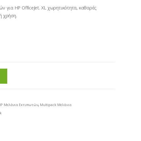
ών για HP OfficeJet. XL χωρητικότητα, καθαρές
ή χρήση.
HP Μελάνια Εκτυπωτών
,
Multipack Μελάνια
k