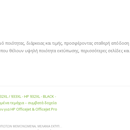
ποιότητας, διάρκειας και τιμής, προσφέροντας σταθερή απόδοση και
α που θέλουν υψηλή ποιότητα εκτύπωσης, περισσότερες σελίδες κα
ΚΤΥΠΩΤΏΝ ΜΕΜΟΝΩΜΈΝΑ
,
MULTIPACK ΜΕΛΆΝΙΑ
,
ΜΕΛΆΝΙΑ ΕΚΤΥΠΩΤΏΝ
,
HP ΜΕΛΆΝΙΑ ΕΚΤΥΠΩΤΏΝ
,
HP ΜΕΛΆΝΙΑ 