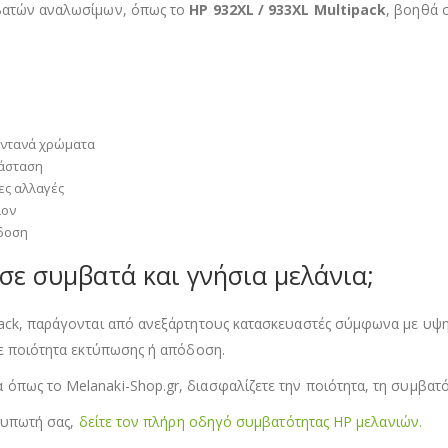
μβατών αναλωσίμων, όπως το
HP 932XL / 933XL Multipack
, βοηθά 
ωντανά χρώματα
τάσταση
ες αλλαγές
λον
άδοση
σε συμβατά και γνήσια μελάνια;
pack, παράγονται από ανεξάρτητους κατασκευαστές σύμφωνα με υψη
σε ποιότητα εκτύπωσης ή απόδοση.
πως το Melanaki-Shop.gr, διασφαλίζετε την ποιότητα, τη συμβατό
κτυπωτή σας,
δείτε τον πλήρη οδηγό συμβατότητας HP μελανιών.