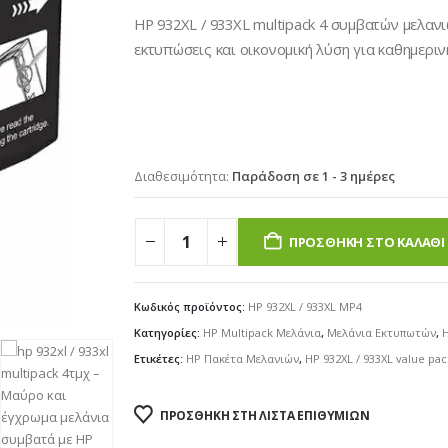
€25.00.
είναι:
HP 932XL / 933XL multipack 4 συμβατών μελανι
€19.90.
εκτυπώσεις και οικονομική λύση για καθημεριν
Διαθεσιμότητα:
Παράδοση σε 1 - 3 ημέρες
ΠΡΟΣΘΉΚΗ ΣΤΟ ΚΑΛΆΘΙ
Κωδικός προϊόντος:
HP 932XL / 933XL MP4
Κατηγορίες:
HP Multipack Μελάνια
,
Μελάνια Εκτυπωτών
,
Ετικέτες:
HP Πακέτα Μελανιών
,
HP 932XL / 933XL value pac
ΠΡΟΣΘΉΚΗ ΣΤΗ ΛΊΣΤΑ ΕΠΙΘΥΜΙΏΝ