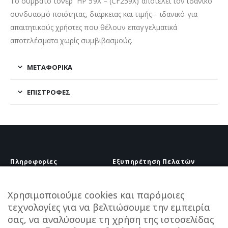
Το συμβατό τόνερ HP 59X – (CF259X) αποτελεί τον ιδανικό
συνδυασμό ποιότητας, διάρκειας και τιμής – ιδανικό για
απαιτητικούς χρήστες που θέλουν επαγγελματικά
αποτελέσματα χωρίς συμβιβασμούς.
ΜΕΤΑΦΟΡΙΚΆ
ΕΠΙΣΤΡΟΦΈΣ
Πληροφορίες
Εξυπηρέτηση Πελατών
Πληροφορίες Εταιρείας
Πληροφορίες Εταιρείας
Επικοινωνία
Επικοινωνία
Χρησιμοποιούμε cookies και παρόμοιες
Πληροφορίες Αποστολής
τεχνολογίες για να βελτιώσουμε την εμπειρία
25210 58444
Τρόποι Πληρωμής
σας, να αναλύσουμε τη χρήση της ιστοσελίδας
info@melanaki-shop.gr
Πολιτική Επιστροφών