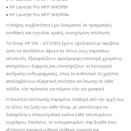
● HP LaserJet Pro MFP M429fdn
● HP LaserJet Pro MFP M429fdw
Η πλήρης συμβατότητα έχει δοκιμαστεί σε πραγματικές
συνθήκες και εγγυάται ομαλή, συνεχόμενη εκτύπωση.
Τα τόνερ HP 59X – (CF259X) έχουν σχεδιαστεί με ακρίβεια
ώστε να αποδίδουν άψογα σε όλους τους παραπάνω
εκτυπωτές. Εξασφαλίζουν ομοιόμορφη κατανομή χρώματος,
αποτρέπουν διαρροές και υποστηρίζουν τη λειτουργία
αυτόματης ευθυγράμμισης, όπως τα αυθεντικά. Οι χρήστες
απολαμβάνουν εξαιρετική ποιότητα εκτύπωσης σε κάθε
σελίδα, είτε πρόκειται για κείμενο είτε για γραφικά.
Η ποιότητα εκτύπωσης παραμένει σταθερή από την αρχή έως
το τέλος της ζωής του κάθε τόνερ, με αποτέλεσμα να
διατηρείται η επαγγελματική εικόνα κάθε εκτυπωμένου
εγγράφου. Επιπλέον, το ενσωματωμένο chip βοηθά στην
αξιόπιστη παρακολούθηση στάθμης γραφίτη και