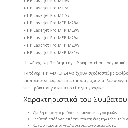
● HP LaserJet Pro M15w
● HP LaserJet Pro M17a
● HP LaserJet Pro M17w
● HP LaserJet Pro MFP M28a
● HP LaserJet Pro MFP M28w
● HP LaserJet Pro MFP M29a
● HP LaserJet Pro MFP M29w
● HP LaserJet Pro MFP M31w
Η πλήρης συμβατότητα έχει δοκιμαστεί σε πραγματικέ
Τα τόνερ HP 44X (CF244X) έχουν σχεδιαστεί με ακρί
αποτρέπουν διαρροές και υποστηρίζουν τη λειτουργία
είτε πρόκειται για κείμενο είτε για γραφικά.
Χαρακτηριστικά του Συμβατού 
Υψηλή ποιότητα μαύρου κειμένου και γραφικών
Σταθερή απόδοση από την πρώτη έως την τελευταία 
XL χωρητικότητα για λιγότερες αντικαταστάσεις