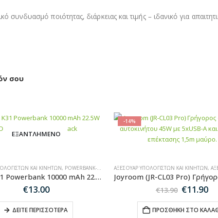
κό συνδυασμό ποιότητας, διάρκειας και τιμής – ιδανικό για απαιτη
όν σου
-14%
ΕΞΑΝΤΛΗΜΈΝΟ
ΠΟΛΟΓΙΣΤΏΝ ΚΑΙ ΚΙΝΗΤΏΝ
,
POWERBANK-MAGSAFE
ΑΞΕΣΟΥΆΡ ΥΠΟΛΟΓΙΣΤΏΝ ΚΑΙ ΚΙΝΗΤΏΝ
,
ΑΞΕΣ
Dudao K31 Powerbank 10000 mAh 22.5W PD with Built-in Cable – Black
Original
Η
€
13.00
€
11.90
€
13.90
price
τ
was:
τι
ΔΕΊΤΕ ΠΕΡΙΣΣΌΤΕΡΑ
ΠΡΟΣΘΉΚΗ ΣΤΟ ΚΑΛΆΘ
€13.90.
εί