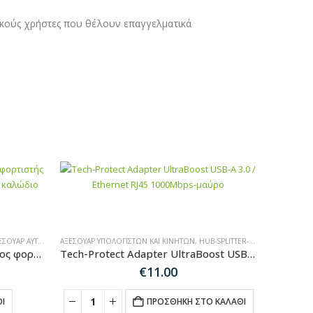
τικούς χρήστες που θέλουν επαγγελματικά
ΟΥΆΡ ΑΥΤΟΚΙΝΉΤΟΥ
ΑΞΕΣΟΥΆΡ ΥΠΟΛΟΓΙΣΤΏΝ ΚΑΙ ΚΙΝΗΤΏΝ
,
HUB-SPLITTER-ADAPTER
Joyroom (JR-CL03 Pro) Γρήγορος φορτιστής αυτοκινήτου 45W με 5xUSB-A και καλώδιο επέκτασης 1,5m μαύρο.
Tech-Protect Adapter UltraBoost USB-A 3.0 / Ethernet RJ45 1000Mbps-μαύρο
€
11.00
ρέχουσα
μή
Ι
ΠΡΟΣΘΉΚΗ ΣΤΟ ΚΑΛΆΘΙ
ναι: