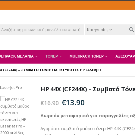
Κατηγορίες
LTIPACK ΜΕΛΆΝΙΑ
ΤΌΝΕΡ
MULTIPACK ΤΌΝΕΡ
ΑΞΕΣΟΥΆΡ
4X (CF244X) – ΣΥΜΒΑΤΌ ΤΌΝΕΡ ΓΙΑ ΕΚΤΥΠΩΤΈΣ HP LASERJET
HP 44X (CF244X) – Συμβατό Τόν
Original
Η
€
13.90
€
16.90
price
τρέχουσα
was:
τιμή
Δωρεάν μεταφορικά για παραγγελίες αξ
€16.90.
είναι:
Αγοράστε συμβατό μαύρο τόνερ HP 44X (CF244X
€13.90.