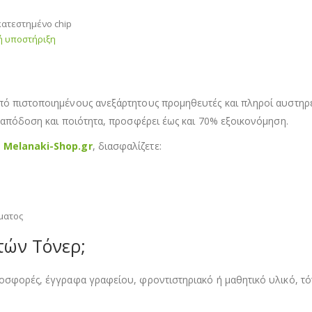
ατεστημένο chip
κή υποστήριξη
πό πιστοποιημένους ανεξάρτητους προμηθευτές και πληροί αυστηρέ
α απόδοση και ποιότητα, προσφέρει έως και 70% εξοικονόμηση.
ο
Melanaki-Shop.gr
, διασφαλίζετε:
ματος
τών Τόνερ;
ροσφορές, έγγραφα γραφείου, φροντιστηριακό ή μαθητικό υλικό, τ