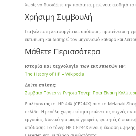
Χωρίς να θυσιάζετε την ποιότητα, μειώνετε αισθητά το 
Χρήσιμη Συμβουλή
Για βέλτιστη λειτουργία και απόδοση, προτείνεται 
εκτυπωτή και διατηρεί τον μηχανισμό καθαρό και λειτο
Μάθετε Περισσότερα
Ιστορία και τεχνολογία των εκτυπωτών HP
:
The History of HP – Wikipedia
Δείτε επίσης
:
Συμβατά Τόνερ vs Γνήσια Τόνερ: Ποια Είναι η Καλύτερ
Επιλέγοντας το HP 44X (CF244X) από το Melanaki-Shop
σελίδα. Η μεγάλη χωρητικότητα μειώνει τις συχνές αντ
εργασίας. Ιδανικό για μικρά γραφεία, φοιτητές ή οικια
απόδοσης.Το τόνερ HP CF244X είναι η έκδοση υψηλής 
LaserJet Pro με πλήρη συμβατότητα.