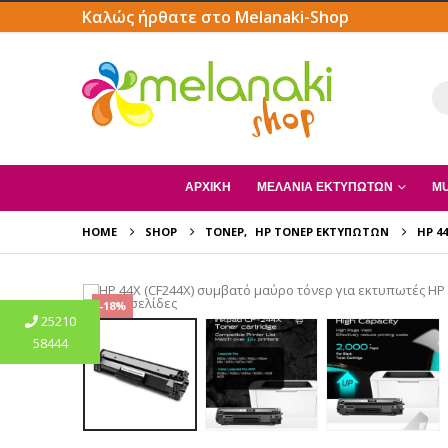
Καλώς ήρθατε στο Melanaki-Shop
ΑΡΧΙΚΗ
ΜΕΛΆΝΙΑ ΕΚΤΥΠΩΤΏΝ
MU
HOME
SHOP
ΤΌΝΕΡ
,
HP ΤΌΝΕΡ ΕΚΤΥΠΩΤΏΝ
HP 4
-18%
25210
58444