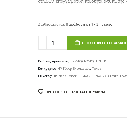
σελίδων, επαγγελματική ποιότητα εκτύπωσης κ
Διαθεσιμότητα:
Παράδοση σε 1 - 3 ημέρες
ΠΡΟΣΘΉΚΗ ΣΤΟ ΚΑΛΆΘΙ
Κωδικός προϊόντος:
HP 44X (CF244X) -TONER
Κατηγορίες:
HP Τόνερ Εκτυπωτών
,
Τόνερ
Ετικέτες:
HP Black Toner
,
HP 44X - CF244X – Συμβατό Τό
ΠΡΟΣΘΉΚΗ ΣΤΗ ΛΊΣΤΑ ΕΠΙΘΥΜΙΏΝ