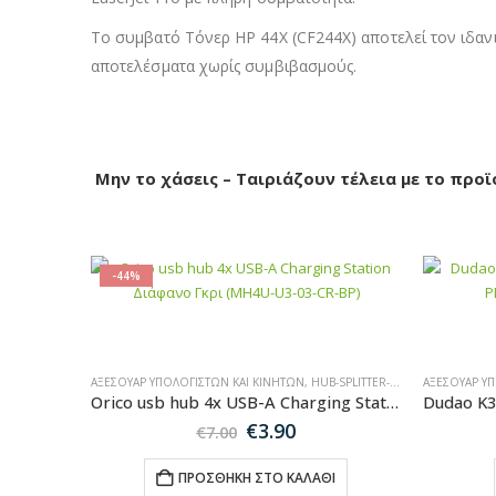
Το συμβατό Τόνερ HP 44X (CF244X) αποτελεί τον ιδανι
αποτελέσματα χωρίς συμβιβασμούς.
Μην το χάσεις – Ταιριάζουν τέλεια με το προϊ
-44%
ΑΞΕΣΟΥΆΡ ΥΠΟΛΟΓΙΣΤΏΝ ΚΑΙ ΚΙΝΗΤΏΝ
,
HUB-SPLITTER-ADAPTER
ΑΞΕΣΟΥΆΡ Υ
Orico usb hub 4x USB-A Charging Station Διάφανο Γκρι (MH4U-U3-03-CR-BP)
Original
Η
€
3.90
€
7.00
price
τρέχουσα
was:
τιμή
ΠΡΟΣΘΉΚΗ ΣΤΟ ΚΑΛΆΘΙ
€7.00.
είναι: