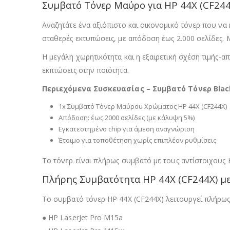
Συμβατό Τόνερ Μαύρο για HP 44X (CF244
Αναζητάτε ένα αξιόπιστο και οικονομικό τόνερ που να
σταθερές εκτυπώσεις, με απόδοση έως 2.000 σελίδες. 
Η μεγάλη χωρητικότητα και η εξαιρετική σχέση τιμής-
εκπτώσεις στην ποιότητα.
Περιεχόμενα Συσκευασίας – Συμβατό Τόνερ Black
1x Συμβατό Τόνερ Μαύρου Χρώματος HP 44X (CF244X)
Απόδοση: έως 2000 σελίδες (με κάλυψη 5%)
Εγκατεστημένο chip για άμεση αναγνώριση
Έτοιμο για τοποθέτηση χωρίς επιπλέον ρυθμίσεις
Το τόνερ είναι πλήρως συμβατό με τους αντίστοιχους
Πλήρης Συμβατότητα HP 44X (CF244X) με
Το συμβατό τόνερ HP 44X (CF244X) λειτουργεί πλήρως
● HP LaserJet Pro M15a