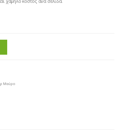
αι χαμηλό κόστος ανά σελίδα.
νερ Μαύρο