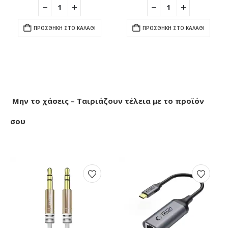
was:
τιμή
was:
τιμή
:
€12.00.
είναι:
€30.00.
είναι:
0.
€10.90.
€19.90.
ΠΡΟΣΘΉΚΗ ΣΤΟ ΚΑΛΆΘΙ
ΠΡΟΣΘΉΚΗ ΣΤΟ ΚΑΛΆΘΙ
Μην το χάσεις – Ταιριάζουν τέλεια με το προϊόν
σου