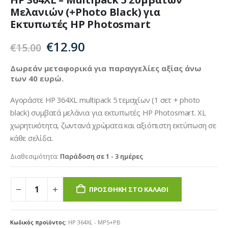
Μελανιών (+Photo Black) για
Εκτυπωτές HP Photosmart
Original
Η
€
12.90
€
15.00
price
τρέχουσα
was:
τιμή
Δωρεάν μεταφορικά για παραγγελίες αξίας άνω
των 40 ευρώ.
€15.00.
είναι:
€12.90.
Αγοράστε HP 364XL multipack 5 τεμαχίων (1 σετ + photo
black) συμβατά μελάνια για εκτυπωτές HP Photosmart. XL
χωρητικότητα, ζωντανά χρώματα και αξιόπιστη εκτύπωση σε
κάθε σελίδα.
Διαθεσιμότητα:
Παράδοση σε 1 - 3 ημέρες
ΠΡΟΣΘΉΚΗ ΣΤΟ ΚΑΛΆΘΙ
Κωδικός προϊόντος:
HP 364XL - MP5+PB