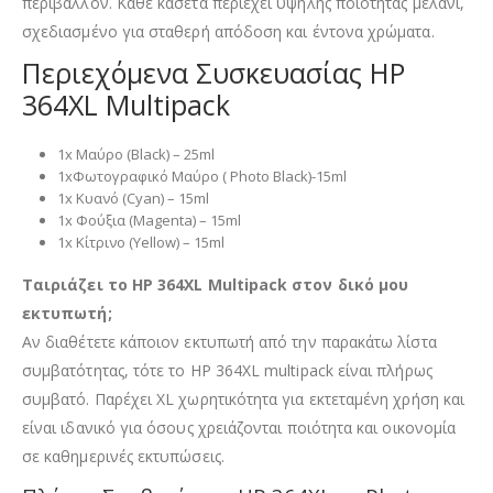
περιβάλλον. Κάθε κασέτα περιέχει υψηλής ποιότητας μελάνι,
σχεδιασμένο για σταθερή απόδοση και έντονα χρώματα.
Περιεχόμενα Συσκευασίας HP
364XL Multipack
1x Μαύρο (Black) – 25ml
1xΦωτογραφικό Μαύρο ( Photo Black)-15ml
1x Κυανό (Cyan) – 15ml
1x Φούξια (Magenta) – 15ml
1x Κίτρινο (Yellow) – 15ml
Ταιριάζει το HP 364XL Multipack στον δικό μου
εκτυπωτή;
Αν διαθέτετε κάποιον εκτυπωτή από την παρακάτω λίστα
συμβατότητας, τότε το HP 364XL multipack είναι πλήρως
συμβατό. Παρέχει XL χωρητικότητα για εκτεταμένη χρήση και
είναι ιδανικό για όσους χρειάζονται ποιότητα και οικονομία
σε καθημερινές εκτυπώσεις.