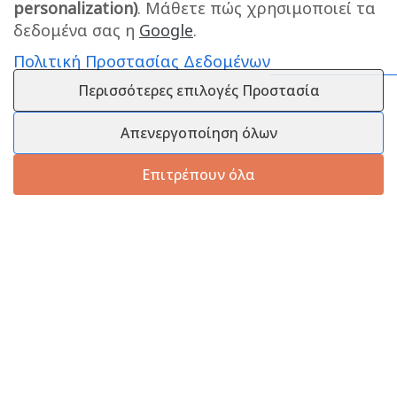
personalization)
. Μάθετε πώς χρησιμοποιεί τα
δεδομένα σας η
Google
.
Πολιτική Προστασίας Δεδομένων
Περισσότερες επιλογές Προστασία
Απενεργοποίηση όλων
Επιτρέπουν όλα
Πληροφορίες
Εξυπηρέτηση Πελατών
Πληροφορίες Εταιρείας
Πληροφορίες Εταιρείας
Επικοινωνία
Επικοινωνία
Πληροφορίες Αποστολής
25210 58444
Τρόποι Πληρωμής