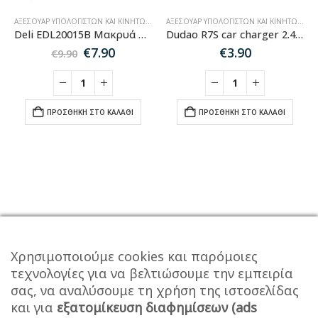
ΑΞΕΣΟΥΆΡ ΥΠΟΛΟΓΙΣΤΏΝ ΚΑΙ ΚΙΝΗΤΏΝ
,
SALES
ΑΞΕΣΟΥΆΡ ΥΠΟΛΟΓΙΣΤΏΝ ΚΑΙ ΚΙΝΗΤΏΝ
,
ΑΞ
Deli EDL20015B Mακρυά Πένσα Συγκράτησης-9″ (230mm)
Dudao R7S car charger 2.4A 18W 3x USB – Black
Original
Η
€
7.90
€
3.90
€
9.90
price
τρέχουσα
was:
τιμή
€9.90.
είναι:
€7.90.
ΠΡΟΣΘΉΚΗ ΣΤΟ ΚΑΛΆΘΙ
ΠΡΟΣΘΉΚΗ ΣΤΟ ΚΑΛΆΘΙ
Χρησιμοποιούμε cookies και παρόμοιες
τεχνολογίες για να βελτιώσουμε την εμπειρία
σας, να αναλύσουμε τη χρήση της ιστοσελίδας
και για
εξατομίκευση διαφημίσεων (ads