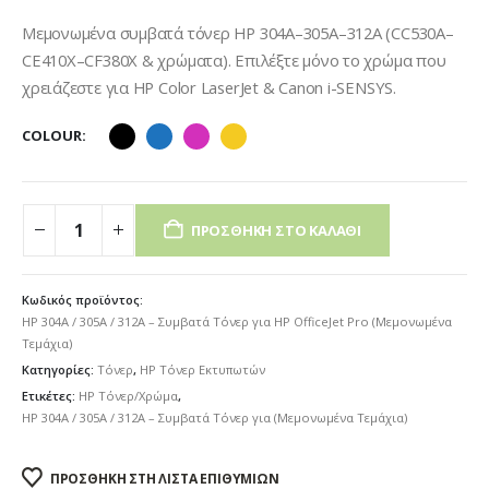
Μεμονωμένα συμβατά τόνερ HP 304A–305A–312A (CC530A–
CE410X–CF380X & χρώματα). Επιλέξτε μόνο το χρώμα που
χρειάζεστε για HP Color LaserJet & Canon i-SENSYS.
COLOUR
ΠΡΟΣΘΉΚΗ ΣΤΟ ΚΑΛΆΘΙ
Κωδικός προϊόντος:
HP 304A / 305A / 312A – Συμβατά Τόνερ για HP OfficeJet Pro (Μεμονωμένα
Τεμάχια)
Κατηγορίες:
Τόνερ
,
HP Τόνερ Εκτυπωτών
Ετικέτες:
HP Τόνερ/Χρώμα
,
HP 304A / 305A / 312A – Συμβατά Τόνερ για (Μεμονωμένα Τεμάχια)
ΠΡΟΣΘΉΚΗ ΣΤΗ ΛΊΣΤΑ ΕΠΙΘΥΜΙΏΝ