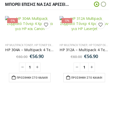
ΜΠΟΡΕΊ ΕΠΊΣΗΣ ΝΑ ΣΑΣ ΑΡΈΣΕΙ…
-5%
-5%
HP MULTIPACK ΤΌΝΕΡ
,
HP ΤΌΝΕΡ ΕΚΤΥΠΩΤΏΝ
HP MULTIPACK ΤΌΝΕΡ
,
ΤΌΝΕΡ
,
MULTIPACK ΤΌΝΕΡ
,
HP ΤΌΝΕΡ ΕΚΤΥΠΩΤΏΝ
HP 304A – Multipack 4 Τεμάχιών Συμβατών Τόνερ για Εκτυπωτές HP Color LaserJet
HP 312A – Multipack 4 Τεμαχιών Συμβατών Τόνερ για Εκτυπωτές HP Color LaserJet Pro
Original
Η
Original
Η
€
56.90
€
56.90
€
60.00
€
60.00
,
ΤΌΝΕΡ
,
MULTIPACK ΤΌΝΕΡ
price
τρέχουσα
price
τρέχο
was:
τιμή
was:
τιμή
€60.00.
είναι:
€60.00.
είναι:
χουσα
€56.90.
€56.90.
ΠΡΟΣΘΉΚΗ ΣΤΟ ΚΑΛΆΘΙ
ΠΡΟΣΘΉΚΗ ΣΤΟ ΚΑΛΆΘΙ
:
0.