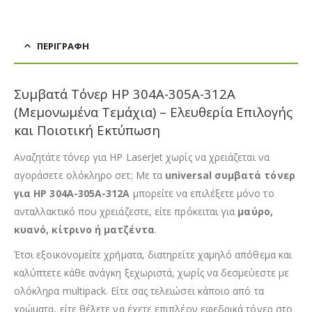
ΠΕΡΙΓΡΑΦΉ
Συμβατά Τόνερ HP 304A-305A-312A
(Μεμονωμένα Τεμάχια) – Ελευθερία Επιλογής
και Ποιοτική Εκτύπωση
Αναζητάτε τόνερ για HP LaserJet χωρίς να χρειάζεται να
αγοράσετε ολόκληρο σετ; Με τα
universal συμβατά τόνερ
για HP 304A-305A-312A
μπορείτε να επιλέξετε μόνο το
ανταλλακτικό που χρειάζεστε, είτε πρόκειται για
μαύρο,
κυανό, κίτρινο ή ματζέντα
.
Έτσι εξοικονομείτε χρήματα, διατηρείτε χαμηλό απόθεμα και
καλύπτετε κάθε ανάγκη ξεχωριστά, χωρίς να δεσμεύεστε με
ολόκληρα multipack. Είτε σας τελειώσει κάποιο από τα
χρώματα, είτε θέλετε να έχετε επιπλέον εφεδρικά τόνερ στο