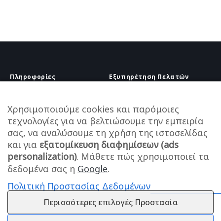
Πληροφορίες
Εξυπηρέτηση Πελατών
Πληροφορίες Εταιρείας
Πληροφορίες Εταιρείας
Επικοινωνία
Επικοινωνία
Χρησιμοποιούμε cookies και παρόμοιες
Πληροφορίες Αποστολής
τεχνολογίες για να βελτιώσουμε την εμπειρία
25210 58444
Τρόποι Πληρωμής
σας, να αναλύσουμε τη χρήση της ιστοσελίδας
info@melanaki-shop.gr
Πολιτική Επιστροφών
και για
εξατομίκευση διαφημίσεων (ads
Υπαναχώρηση
Ωράριο
personalization)
. Μάθετε πώς χρησιμοποιεί τα
Καθημερινά: 9:00 – 14:00
δεδομένα σας η
Google
.
Πολιτική Προστασίας Δεδομένων
Περισσότερες επιλογές Προστασία
Εγγραφείτε στο Newsletter μας