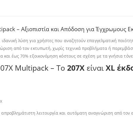
pack – Αξιοπιστία και Απόδοση για Έγχρωμους Ε
ί ιδανική λύση για χρήστες που αναζητούν επαγγελματική ποιότ
νώριση από τον εκτυπωτή, χωρίς τεχνικά προβλήματα ή παρεμβάσε
α και έως 70% εξοικονόμηση κόστους σε σχέση με τα γνήσια τόνε
07X Multipack – Το
207X
είναι
XL έκδ
3X
 απροβλημάτιστη λειτουργία και αυτόματη αναγνώριση από τον 