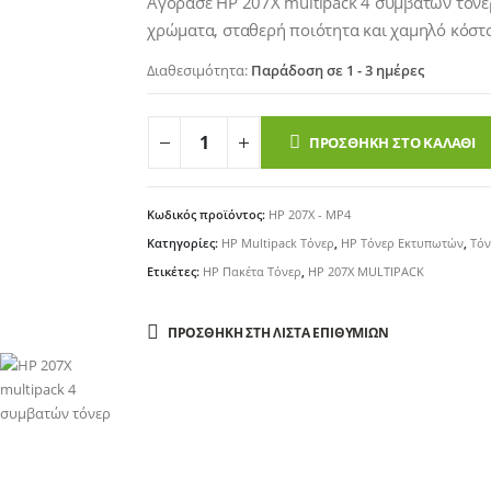
Αγόρασε HP 207X multipack 4 συμβατών τόνερ 
€89.00.
χρώματα, σταθερή ποιότητα και χαμηλό κόστ
Διαθεσιμότητα:
Παράδοση σε 1 - 3 ημέρες
ΠΡΟΣΘΉΚΗ ΣΤΟ ΚΑΛΆΘΙ
Κωδικός προϊόντος:
HP 207X - MP4
Κατηγορίες:
HP Multipack Τόνερ
,
HP Τόνερ Εκτυπωτών
,
Τόν
Ετικέτες:
HP Πακέτα Τόνερ
,
HP 207X MULTIPACK
ΠΡΟΣΘΉΚΗ ΣΤΗ ΛΊΣΤΑ ΕΠΙΘΥΜΙΏΝ