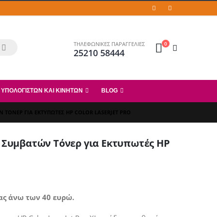
0
ΤΗΛΕΦΩΝΙΚΕΣ ΠΑΡΑΓΓΕΛΙΕΣ
25210 58444
 ΥΠΟΛΟΓΙΣΤΏΝ ΚΑΙ ΚΙΝΗΤΏΝ
BLOG
Ν ΤΌΝΕΡ ΓΙΑ ΕΚΤΥΠΩΤΈΣ HP COLOR LASERJET PRO
ν Συμβατών Τόνερ για Εκτυπωτές HP
ας άνω των 40 ευρώ.