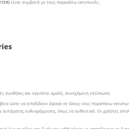
213X)
είναι συμβατά με τους παρακάτω εκτυπωτές:
ries
ές συνθήκες και εγγυάται ομαλή, συνεχόμενη εκτύπωση.
κρίβεια ώστε να αποδίδουν άψογα σε όλους τους παραπάνω εκτυπ
α αυτόματης ευθυγράμμισης, όπως τα αυθεντικά. Οι χρήστες απο
χή έως το τέλος της ζωής του κάθε τόνερ, με αποτέλεσμα να δια