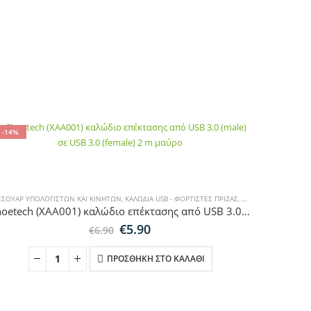
-14%
ΕΣΟΥΆΡ ΥΠΟΛΟΓΙΣΤΏΝ ΚΑΙ ΚΙΝΗΤΏΝ
,
ΚΑΛΏΔΙΑ USB - ΦΟΡΤΙΣΤΈΣ ΠΡΊΖΑΣ
,
SALES
Choetech (XAA001) καλώδιο επέκτασης από USB 3.0 (male) σε USB 3.0 (female) 2 m μαύρο
Original
Η
€
5.90
€
6.90
price
τρέχουσα
was:
τιμή
ΠΡΟΣΘΉΚΗ ΣΤΟ ΚΑΛΆΘΙ
€6.90.
είναι:
€5.90.