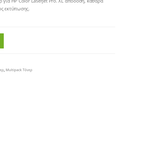
για HP Color LaserJet Pro. XL απόδοση, καθαρά
ος εκτύπωσης.
ερ
,
Multipack Τόνερ