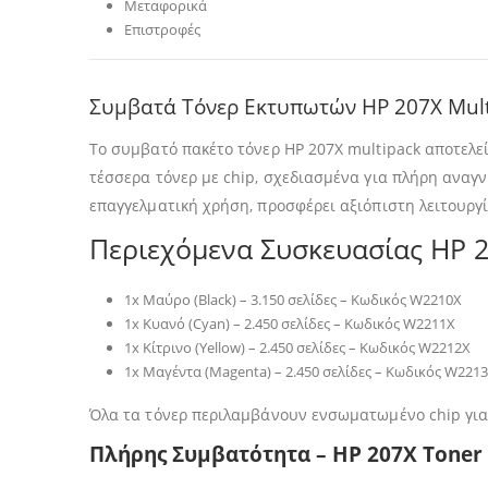
Μεταφορικά
Επιστροφές
Συμβατά Τόνερ Εκτυπωτών HP 207X Multi
Το συμβατό πακέτο τόνερ HP 207X multipack αποτελε
τέσσερα τόνερ με chip, σχεδιασμένα για πλήρη αναγ
επαγγελματική χρήση, προσφέρει αξιόπιστη λειτουργί
Περιεχόμενα Συσκευασίας HP 2
1x Μαύρο (Black) – 3.150 σελίδες – Κωδικός W2210X
1x Κυανό (Cyan) – 2.450 σελίδες – Κωδικός W2211X
1x Κίτρινο (Yellow) – 2.450 σελίδες – Κωδικός W2212X
1x Μαγέντα (Magenta) – 2.450 σελίδες – Κωδικός W221
Όλα τα τόνερ περιλαμβάνουν ενσωματωμένο chip για
Πλήρης Συμβατότητα – HP 207X Toner