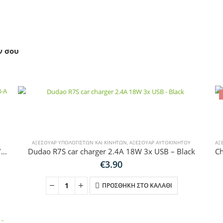
ν σου
ΑΞΕΣΟΥΆΡ ΥΠΟΛΟΓΙΣΤΏΝ ΚΑΙ ΚΙΝΗΤΏΝ
,
ΑΞΕΣΟΥΆΡ ΑΥΤΟΚΙΝΉΤΟΥ
ΑΞ
Tech-Protect HUB V0 5in1 από USB-A σε USB-A 3.0 / 3x USB-A 2.0 / USB-C – γκρι
Dudao R7S car charger 2.4A 18W 3x USB – Black
€
3.90
ΠΡΟΣΘΉΚΗ ΣΤΟ ΚΑΛΆΘΙ