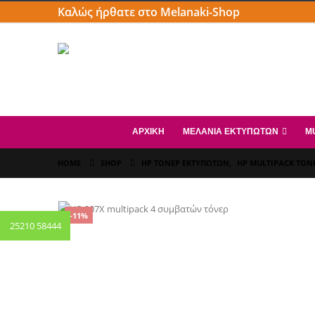
Καλώς ήρθατε στο Melanaki-Shop
ΑΡΧΙΚΗ
ΜΕΛΆΝΙΑ ΕΚΤΥΠΩΤΏΝ
M
HOME
SHOP
HP ΤΌΝΕΡ ΕΚΤΥΠΩΤΏΝ
,
HP MULTIPACK ΤΌΝ
-11%
25210 58444