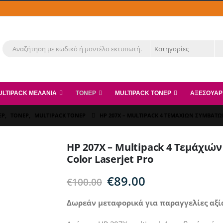
ULTIPACK ΜΕΛΆΝΙΑ
ΤΌΝΕΡ
MULTIPACK ΤΌΝΕΡ
ΑΞΕΣΟΥΆΡ
ΕΡ
,
ΤΌΝΕΡ
,
MULTIPACK ΤΌΝΕΡ
HP 207X – MULTIPACK 4 ΤΕΜΆΧΙΏΝ ΣΥΜΒΑΤΏ
HP 207X – Multipack 4 Τεμάχιώ
Color Laserjet Pro
Original
Η
€
89.00
€
100.00
price
τρέχουσα
was:
τιμή
Δωρεάν μεταφορικά για παραγγελίες αξί
€100.00.
είναι: