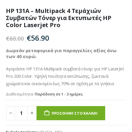
HP 131A – Multipack 4 Τεμάχιών
Συμβατών Τόνερ για Εκτυπωτές HP
Color Laserjet Pro
Original
Η
€
56.90
€
60.00
price
τρέχουσα
was:
τιμή
Δωρεάν μεταφορικά για παραγγελίες αξίας άνω
των 40 ευρώ.
€60.00.
είναι:
€56.90.
Αγοράστε HP 131A Multipack συμβατά τόνερ για HP LaserJet
Pro 200 Color. Υψηλή ποιότητα εκτύπωσης, ζωντανά
χρώματα και οικονομία έως 70% σε σχέση με τα γνήσια.
Διαθεσιμότητα:
Παράδοση σε 1 - 3 ημέρες
ΠΡΟΣΘΉΚΗ ΣΤΟ ΚΑΛΆΘΙ
Κωδικός προϊόντος:
HP 131A - MP4