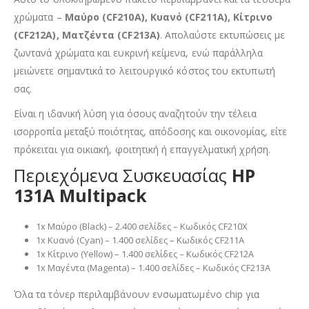
χρώματα –
Μαύρο (CF210A), Κυανό (CF211A), Κίτρινο
(CF212A), Ματζέντα (CF213A)
. Απολαύστε εκτυπώσεις με
ζωντανά χρώματα και ευκρινή κείμενα, ενώ παράλληλα
μειώνετε σημαντικά το λειτουργικό κόστος του εκτυπωτή
σας.
Είναι η ιδανική λύση για όσους αναζητούν την τέλεια
ισορροπία μεταξύ ποιότητας, απόδοσης και οικονομίας, είτε
πρόκειται για οικιακή, φοιτητική ή επαγγελματική χρήση.
Περιεχόμενα Συσκευασίας
HP
131A
Multipack
1x Μαύρο (Black) – 2.400 σελίδες – Κωδικός CF210X
1x Κυανό (Cyan) – 1.400 σελίδες – Κωδικός CF211A
1x Κίτρινο (Yellow) – 1.400 σελίδες – Κωδικός CF212A
1x Μαγέντα (Magenta) – 1.400 σελίδες – Κωδικός CF213A
Όλα τα τόνερ περιλαμβάνουν ενσωματωμένο chip για