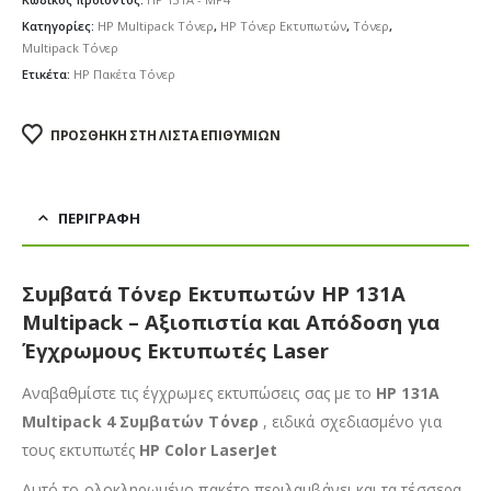
Κατηγορίες:
HP Multipack Τόνερ
,
HP Τόνερ Εκτυπωτών
,
Τόνερ
,
Multipack Τόνερ
Ετικέτα:
HP Πακέτα Τόνερ
ΠΡΟΣΘΉΚΗ ΣΤΗ ΛΊΣΤΑ ΕΠΙΘΥΜΙΏΝ
ΠΕΡΙΓΡΑΦΉ
Συμβατά Τόνερ Εκτυπωτών HP 131A
Multipack – Αξιοπιστία και Απόδοση για
Έγχρωμους Εκτυπωτές Laser
Αναβαθμίστε τις έγχρωμες εκτυπώσεις σας με το
HP 131A
Multipack 4 Συμβατών Τόνερ
, ειδικά σχεδιασμένο για
τους εκτυπωτές
HP Color LaserJet
Αυτό το ολοκληρωμένο πακέτο περιλαμβάνει και τα τέσσερα