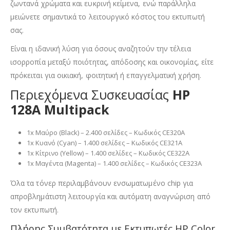
ζωντανά χρώματα και ευκρινή κείμενα, ενώ παράλληλα
μειώνετε σημαντικά το λειτουργικό κόστος του εκτυπωτή
σας.
Είναι η ιδανική λύση για όσους αναζητούν την τέλεια
ισορροπία μεταξύ ποιότητας, απόδοσης και οικονομίας, είτε
πρόκειται για οικιακή, φοιτητική ή επαγγελματική χρήση.
Περιεχόμενα Συσκευασίας
HP
128A
Multipack
1x Μαύρο (Black) – 2.400 σελίδες – Κωδικός CE320A
1x Κυανό (Cyan) – 1.400 σελίδες – Κωδικός CE321A
1x Κίτρινο (Yellow) – 1.400 σελίδες – Κωδικός CE322A
1x Μαγέντα (Magenta) – 1.400 σελίδες – Κωδικός CE323A
Όλα τα τόνερ περιλαμβάνουν ενσωματωμένο chip για
απροβλημάτιστη λειτουργία και αυτόματη αναγνώριση από
τον εκτυπωτή.
Πλήρης Συμβατότητα με Εκτυπωτές HP Color