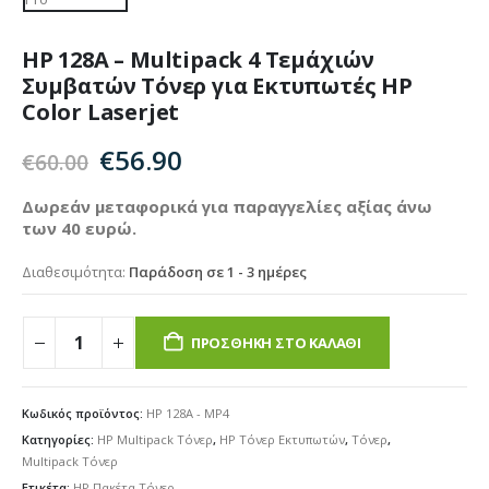
HP 128A – Multipack 4 Τεμάχιών
Συμβατών Τόνερ για Εκτυπωτές HP
Color Laserjet
Original
Η
€
56.90
€
60.00
price
τρέχουσα
was:
τιμή
Δωρεάν μεταφορικά για παραγγελίες αξίας άνω
των 40 ευρώ.
€60.00.
είναι:
€56.90.
Διαθεσιμότητα:
Παράδοση σε 1 - 3 ημέρες
ΠΡΟΣΘΉΚΗ ΣΤΟ ΚΑΛΆΘΙ
Κωδικός προϊόντος:
HP 128A - MP4
Κατηγορίες:
HP Multipack Τόνερ
,
HP Τόνερ Εκτυπωτών
,
Τόνερ
,
Multipack Τόνερ
Ετικέτα:
HP Πακέτα Τόνερ