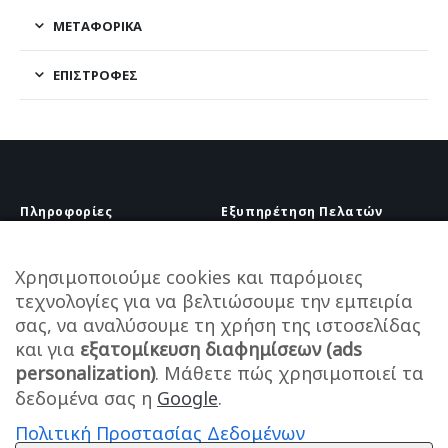
ΜΕΤΑΦΟΡΙΚΆ
ΕΠΙΣΤΡΟΦΈΣ
Πληροφορίες
Εξυπηρέτηση Πελατών
Πληροφορίες Εταιρείας
Πληροφορίες Εταιρείας
Επικοινωνία
Επικοινωνία
Χρησιμοποιούμε cookies και παρόμοιες
Πληροφορίες Αποστολής
τεχνολογίες για να βελτιώσουμε την εμπειρία
25210 58444
Τρόποι Πληρωμής
σας, να αναλύσουμε τη χρήση της ιστοσελίδας
info@melanaki-shop.gr
Πολιτική Επιστροφών
και για
εξατομίκευση διαφημίσεων (ads
Υπαναχώρηση
Ωράριο
personalization)
. Μάθετε πώς χρησιμοποιεί τα
Καθημερινά: 9:00 – 14:00
δεδομένα σας η
Google
.
Πολιτική Προστασίας Δεδομένων