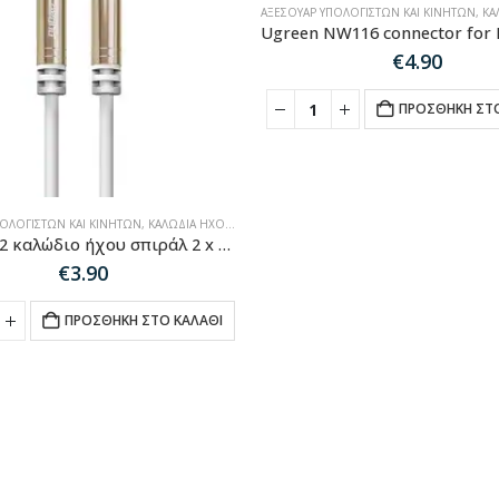
ΑΞΕΣΟΥΆΡ ΥΠΟΛΟΓΙΣΤΏΝ ΚΑΙ ΚΙΝΗΤΏΝ
,
ΚΑΛΏΔ
€
4.90
ΠΡΟΣΘΉΚΗ ΣΤΟ
ΠΟΛΟΓΙΣΤΏΝ ΚΑΙ ΚΙΝΗΤΏΝ
,
ΚΑΛΏΔΙΑ ΉΧΟΥ-HDMI-ΔΙΚΤΎΟΥ
Dudao L12 καλώδιο ήχου σπιράλ 2 x mini jack 3,5 mm 1,5m λευκό.
€
3.90
ΠΡΟΣΘΉΚΗ ΣΤΟ ΚΑΛΆΘΙ