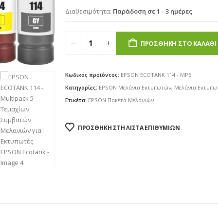
€36.00.
είναι:
Διαθεσιμότητα:
Παράδοση σε 1 - 3 ημέρες
€29.90.
ΠΡΟΣΘΉΚΗ ΣΤΟ ΚΑΛΆΘΙ
Κωδικός προϊόντος:
EPSON ECOTANK 114 - MP6
Κατηγορίες:
EPSON Μελάνια Εκτυπωτών
,
Μελάνια Εκτυπω
Ετικέτα:
EPSON Πακέτα Μελανιών
ΠΡΟΣΘΉΚΗ ΣΤΗ ΛΊΣΤΑ ΕΠΙΘΥΜΙΏΝ