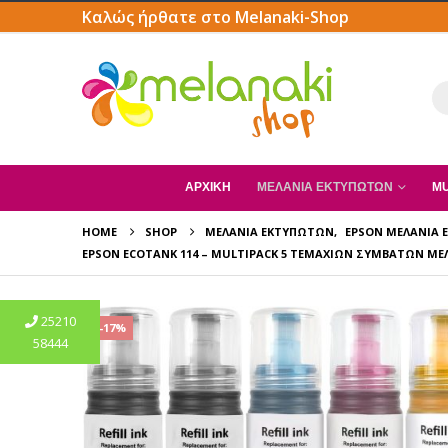
Καλώς ήρθατε στο Melanaki-Shop
ΑΡΧΙΚΗ
ΜΕΛΆΝΙΑ ΕΚΤΥΠΩΤΏΝ
MU
HOME
SHOP
ΜΕΛΆΝΙΑ ΕΚΤΥΠΩΤΏΝ
,
EPSON ΜΕΛΆΝΙΑ
EPSON ECOTANK 114 – MULTIPACK 5 ΤΕΜΑΧΊΩΝ ΣΥΜΒΑΤΏΝ ΜΕ
25210
-17%
58444