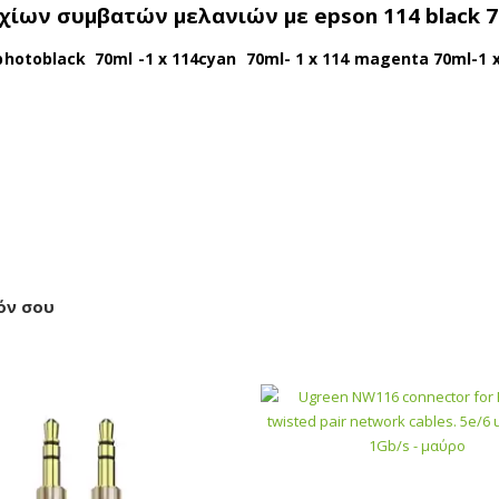
ων συμβατών μελανιών με epson 114 black 70m
photoblack 70ml -1 x 114cyan 70ml- 1 x 114 magenta 70ml-1 x
όν σου