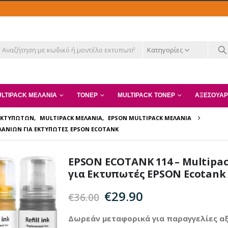
Κατηγορίες
LTIPACK ΜΕΛΆΝΙΑ
ΤΌΝΕΡ
MULTIPACK ΤΌΝΕΡ
ΑΞΕΣΟΥΆΡ
 ΕΚΤΥΠΩΤΏΝ
,
MULTIPACK ΜΕΛΆΝΙΑ
,
EPSON MULTIPACK ΜΕΛΆΝΙΑ
ΛΑΝΙΏΝ ΓΙΑ ΕΚΤΥΠΩΤΈΣ EPSON ECOTANK
EPSON ECOTANK 114 – Multipa
για Εκτυπωτές EPSON Ecotank
Original
Η
€
29.90
€
36.00
price
τρέχουσα
was:
τιμή
Δωρεάν μεταφορικά για παραγγελίες αξ