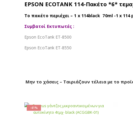
EPSON ECOTANK 114-Πακέτο *6* τεμαχί
Το πακέτο περιέχει – 1 x 114black 70ml -1 x 114 
Συμβατοί Εκτυπωτές :
Epson EcoTank ET-8500
Epson EcoTank ET-8550
Μην το χάσεις – Ταιριάζουν τέλεια με το προϊ
-41%