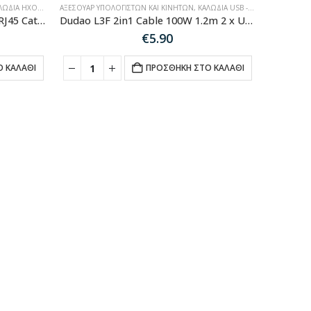
ΙΑ ΉΧΟΥ-HDMI-ΔΙΚΤΎΟΥ
ΑΞΕΣΟΥΆΡ ΥΠΟΛΟΓΙΣΤΏΝ ΚΑΙ ΚΙΝΗΤΏΝ
,
ΚΑΛΏΔΙΑ USB - ΦΟΡΤΙΣΤΈΣ ΠΡΊΖΑΣ
Ugreen NW116 connector for RJ45 Cat. twisted pair network cables. 5e/6 up to 100m 1Gb/s – μαύρο
Dudao L3F 2in1 Cable 100W 1.2m 2 x USB-C – Black
€
5.90
 ΚΑΛΆΘΙ
ΠΡΟΣΘΉΚΗ ΣΤΟ ΚΑΛΆΘΙ