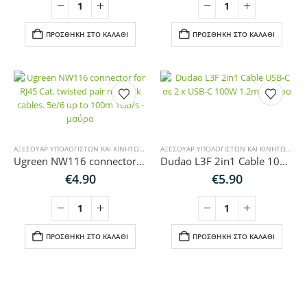
was:
τιμή
€4.90.
είναι:
€2.90.
ΠΡΟΣΘΉΚΗ ΣΤΟ ΚΑΛΆΘΙ
ΠΡΟΣΘΉΚΗ ΣΤΟ ΚΑΛΆΘΙ
ΑΞΕΣΟΥΆΡ ΥΠΟΛΟΓΙΣΤΏΝ ΚΑΙ ΚΙΝΗΤΏΝ
,
ΚΑΛΏΔΙΑ ΉΧΟΥ-HDMI-ΔΙΚΤΎΟΥ
ΑΞΕΣΟΥΆΡ ΥΠΟΛΟΓΙΣΤΏΝ ΚΑΙ ΚΙΝΗΤΏΝ
,
ΚΑΛ
Ugreen NW116 connector for RJ45 Cat. twisted pair network cables. 5e/6 up to 100m 1Gb/s – μαύρο
Dudao L3F 2in1 Cable 100W 1.2m 2 x USB-C – Black
€
4.90
€
5.90
ΠΡΟΣΘΉΚΗ ΣΤΟ ΚΑΛΆΘΙ
ΠΡΟΣΘΉΚΗ ΣΤΟ ΚΑΛΆΘΙ