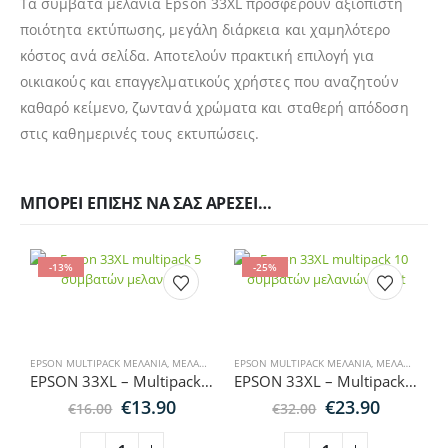
Τα συμβατά μελάνια Epson 33XL προσφέρουν αξιόπιστη
ποιότητα εκτύπωσης, μεγάλη διάρκεια και χαμηλότερο
κόστος ανά σελίδα. Αποτελούν πρακτική επιλογή για
οικιακούς και επαγγελματικούς χρήστες που αναζητούν
καθαρό κείμενο, ζωντανά χρώματα και σταθερή απόδοση
στις καθημερινές τους εκτυπώσεις.
ΜΠΟΡΕΊ ΕΠΊΣΗΣ ΝΑ ΣΑΣ ΑΡΈΣΕΙ…
-13%
-25%
EPSON MULTIPACK ΜΕΛΆΝΙΑ
,
ΜΕΛΆΝΙΑ ΕΚΤΥΠΩΤΏΝ
EPSON MULTIPACK ΜΕΛΆΝΙΑ
,
MULTIPACK ΜΕΛΆΝΙΑ
,
ΜΕΛΆΝΙΑ ΕΚΤΥΠΩΤΏΝ
,
EPSON ΜΕΛ
EPSON 33XL – Multipack 5 Συμβατών Μελανιών για Εκτυπωτές Epson XP
EPSON 33XL – Multipack 10 Συμβατών Μελανιών για Εκτυπωτές Epson XP
Original
Η
Original
Η
€
13.90
€
23.90
€
16.00
€
32.00
price
τρέχουσα
price
τρέχου
was:
τιμή
was:
τιμή