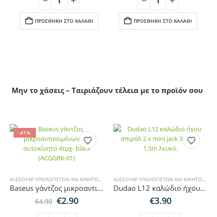
€16.00.
είναι:
€32.00.
είναι:
€13.90.
€23.90.
ΠΡΟΣΘΉΚΗ ΣΤΟ ΚΑΛΆΘΙ
ΠΡΟΣΘΉΚΗ ΣΤΟ ΚΑΛΆΘΙ
Μην το χάσεις – Ταιριάζουν τέλεια με το προϊόν σου
-41%
ΑΞΕΣΟΥΆΡ ΥΠΟΛΟΓΙΣΤΏΝ ΚΑΙ ΚΙΝΗΤΏΝ
,
ΑΞΕΣΟΥΆΡ ΑΥΤΟΚΙΝΉΤΟΥ
,
SALES
ΑΞΕΣΟΥΆΡ ΥΠΟΛΟΓΙΣΤΏΝ ΚΑΙ ΚΙΝΗΤΏΝ
,
ΚΑΛ
Baseus γάντζος μικροαντικειμένων για αυτοκίνητο 4τμχ- black (ACGGBK-01)
Dudao L12 καλώδιο ήχου σπιράλ 2 x mini jack 3,5 mm 1,5m λευκό.
Original
Η
€
2.90
€
3.90
€
4.90
price
τρέχουσα