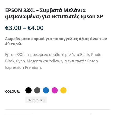
EPSON 33XL – Συμβατά Μελάνια
(μεμονωμένα) για Εκτυπωτές Epson XP
Price
€
3.00
–
€
4.00
range:
€3.00
Δωρεάν μεταφορικά για παραγγελίες αξίας άνω των
40 ευρώ.
through
€4.00
Epson 33XL μεμονωμένα συμβατά μελάνια Black, Photo
Black, Cyan, Magenta και Yellow για εκτυπωτές Epson
Expression Premium.
COLOUR
ΕΚΚΑΘΆΡΙΣΗ