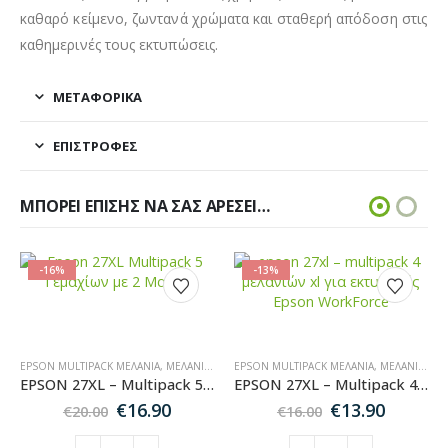
καθαρό κείμενο, ζωντανά χρώματα και σταθερή απόδοση στις
καθημερινές τους εκτυπώσεις.
ΜΕΤΑΦΟΡΙΚΆ
ΕΠΙΣΤΡΟΦΈΣ
ΜΠΟΡΕΊ ΕΠΊΣΗΣ ΝΑ ΣΑΣ ΑΡΈΣΕΙ…
-16%
-13%
EPSON MULTIPACK ΜΕΛΆΝΙΑ
,
EPSON ΜΕΛΆΝΙΑ ΕΚΤΥΠΩΤΏΝ
,
ΜΕΛΆΝΙΑ ΕΚΤΥΠΩΤΏΝ
,
MULTIPACK ΜΕΛΆΝΙΑ
EPSON MULTIPACK ΜΕΛΆΝΙΑ
,
MULTIPACK ΜΕΛΆΝΙΑ
,
ΜΕΛΆΝΙΑ ΕΚΤΥΠΩΤΏΝ
,
EPSON ΜΕΛ
EPSON 27XL – Multipack 5 Συμβατών Μελανιών για Εκτυπωτές Epson WF
EPSON 27XL – Multipack 4 Συμβατών Μελανιών για Εκτυπωτές Epson WF
Original
Η
Original
Η
€
16.90
€
13.90
€
20.00
€
16.00
χουσα
price
τρέχουσα
price
τρέχο
was:
τιμή
was:
τιμή