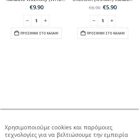
Original
Η
€
9.90
€
5.90
€
6.90
price
τρέχου
was:
τιμή
€6.90.
είναι:
€5.90.
ΠΡΟΣΘΉΚΗ ΣΤΟ ΚΑΛΆΘΙ
ΠΡΟΣΘΉΚΗ ΣΤΟ ΚΑΛΆΘΙ
Χρησιμοποιούμε cookies και παρόμοιες
τεχνολογίες για να βελτιώσουμε την εμπειρία