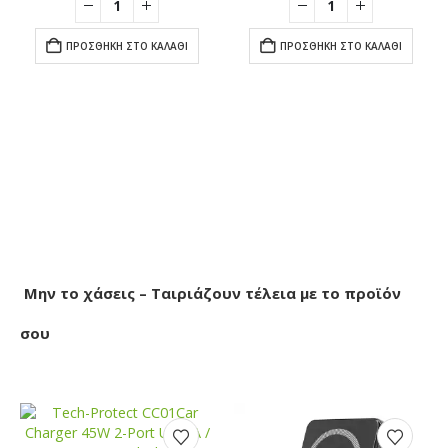
:
€20.00.
είναι:
€16.00.
είναι:
,
MULTIPACK ΜΕΛΆΝΙΑ
0.
€16.90.
€13.90.
ΠΡΟΣΘΉΚΗ ΣΤΟ ΚΑΛΆΘΙ
ΠΡΟΣΘΉΚΗ ΣΤΟ ΚΑΛΆΘΙ
Μην το χάσεις – Ταιριάζουν τέλεια με το προϊόν
σου