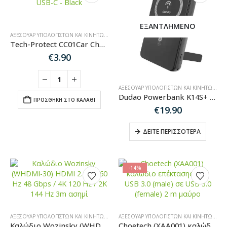
ΕΞΑΝΤΛΗΜΈΝΟ
ΑΞΕΣΟΥΆΡ ΥΠΟΛΟΓΙΣΤΏΝ ΚΑΙ ΚΙΝΗΤΏΝ
,
ΑΞΕΣΟΥΆΡ ΑΥΤΟΚΙΝΉΤΟΥ
Tech-Protect CC01Car Charger 45W 2-Port USB-A / USB-C – Black
€
3.90
ΑΞΕΣΟΥΆΡ ΥΠΟΛΟΓΙΣΤΏΝ ΚΑΙ ΚΙΝΗΤΏΝ
,
PO
Dudao Powerbank K14S+ 10000mAh 20W USB-A / USB-C / MagSafe with stand – black
ΠΡΟΣΘΉΚΗ ΣΤΟ ΚΑΛΆΘΙ
€
19.90
ΔΕΊΤΕ ΠΕΡΙΣΣΌΤΕΡΑ
-14%
ΑΞΕΣΟΥΆΡ ΥΠΟΛΟΓΙΣΤΏΝ ΚΑΙ ΚΙΝΗΤΏΝ
,
ΚΑΛΏΔΙΑ ΉΧΟΥ-HDMI-ΔΙΚΤΎΟΥ
ΑΞΕΣΟΥΆΡ ΥΠΟΛΟΓΙΣΤΏΝ ΚΑΙ ΚΙΝΗΤΏΝ
,
ΚΑ
Καλώδιο Wozinsky (WHDMI-30) HDMI 2.1 8K 60 Hz 48 Gbps / 4K 120 Hz / 2K 144 Hz 3m ασημί
Choetech (XAA001) καλώδιο επέκτασης από USB 3.0 (male) σε USB 3.0 (female) 2 m μαύρο