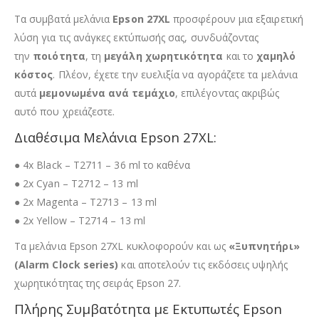
Τα συμβατά μελάνια
Epson 27XL
προσφέρουν μια εξαιρετική
λύση για τις ανάγκες εκτύπωσής σας, συνδυάζοντας
την
ποιότητα
, τη
μεγάλη χωρητικότητα
και το
χαμηλό
κόστος
. Πλέον, έχετε την ευελιξία να αγοράζετε τα μελάνια
αυτά
μεμονωμένα ανά τεμάχιο
, επιλέγοντας ακριβώς
αυτό που χρειάζεστε.
Διαθέσιμα Μελάνια Epson 27XL:
● 4x Black – T2711 – 36 ml το καθένα
● 2x Cyan – T2712 – 13 ml
● 2x Magenta – T2713 – 13 ml
● 2x Yellow – T2714 – 13 ml
Τα μελάνια Epson 27XL κυκλοφορούν και ως
«Ξυπνητήρι»
(Alarm Clock series)
και αποτελούν τις εκδόσεις υψηλής
χωρητικότητας της σειράς Epson 27.
Πλήρης Συμβατότητα με Εκτυπωτές Epson