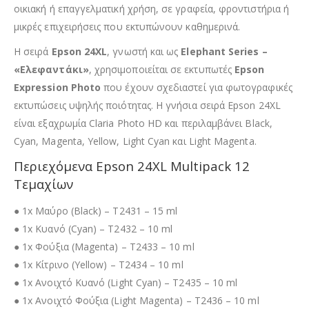
οικιακή ή επαγγελματική χρήση, σε γραφεία, φροντιστήρια ή
μικρές επιχειρήσεις που εκτυπώνουν καθημερινά.
Η σειρά
Epson 24XL
, γνωστή και ως
Elephant Series –
«Ελεφαντάκι»
, χρησιμοποιείται σε εκτυπωτές
Epson
Expression Photo
που έχουν σχεδιαστεί για φωτογραφικές
εκτυπώσεις υψηλής ποιότητας. Η γνήσια σειρά Epson 24XL
είναι εξαχρωμία Claria Photo HD και περιλαμβάνει Black,
Cyan, Magenta, Yellow, Light Cyan και Light Magenta.
Περιεχόμενα Epson 24XL Multipack 12
Τεμαχίων
● 1x Μαύρο (Black) – T2431 – 15 ml
● 1x Κυανό (Cyan) – T2432 – 10 ml
● 1x Φούξια (Magenta) – T2433 – 10 ml
● 1x Κίτρινο (Yellow) – T2434 – 10 ml
● 1x Ανοιχτό Κυανό (Light Cyan) – T2435 – 10 ml
● 1x Ανοιχτό Φούξια (Light Magenta) – T2436 – 10 ml