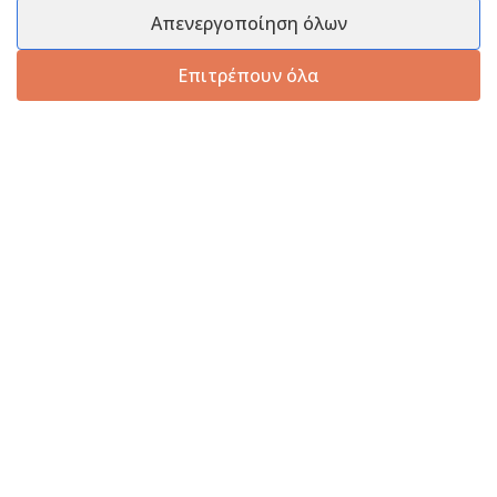
Απενεργοποίηση όλων
Επιτρέπουν όλα
Πληροφορίες
Εξυπηρέτηση Πελατών
Πληροφορίες Εταιρείας
Πληροφορίες Εταιρείας
Επικοινωνία
Επικοινωνία
Πληροφορίες Αποστολής
25210 58444
Τρόποι Πληρωμής
info@melanaki-shop.gr
Πολιτική Επιστροφών
Υπαναχώρηση
Ωράριο
Καθημερινά: 9:00 – 14:00
Εγγραφείτε στο Newsletter μας