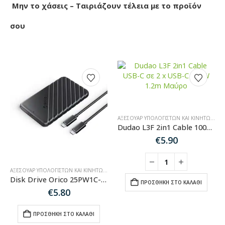
Μην το χάσεις – Ταιριάζουν τέλεια με το προϊόν
σου
ΑΞΕΣΟΥΆΡ ΥΠΟΛΟΓΙΣΤΏΝ ΚΑΙ ΚΙΝΗΤΏΝ
,
ΚΑ
Dudao L3F 2in1 Cable 100W 1.2m 2 x USB-C – Black
€
5.90
ΑΞΕΣΟΥΆΡ ΥΠΟΛΟΓΙΣΤΏΝ ΚΑΙ ΚΙΝΗΤΏΝ
,
ΚΑΛΏΔΙΑ ΉΧΟΥ-HDMI-ΔΙΚΤΎΟΥ
Disk Drive Orico 25PW1C-C3 2.5″ HDD/SSD USB-C 3.1 6Gb/s – Black
ΠΡΟΣΘΉΚΗ ΣΤΟ ΚΑΛΆΘΙ
€
5.80
ΠΡΟΣΘΉΚΗ ΣΤΟ ΚΑΛΆΘΙ