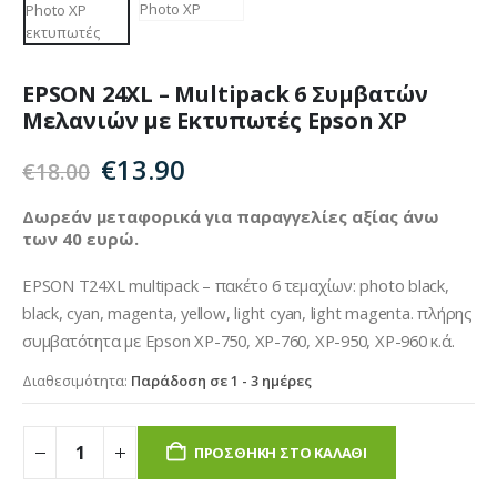
EPSON 24XL – Multipack 6 Συμβατών
Μελανιών με Εκτυπωτές Epson XP
Original
Η
€
13.90
€
18.00
price
τρέχουσα
was:
τιμή
Δωρεάν μεταφορικά για παραγγελίες αξίας άνω
των 40 ευρώ.
€18.00.
είναι:
€13.90.
EPSON T24XL multipack – πακέτο 6 τεμαχίων: photo black,
black, cyan, magenta, yellow, light cyan, light magenta. πλήρης
συμβατότητα με Epson XP-750, XP-760, XP-950, XP-960 κ.ά.
Διαθεσιμότητα:
Παράδοση σε 1 - 3 ημέρες
ΠΡΟΣΘΉΚΗ ΣΤΟ ΚΑΛΆΘΙ