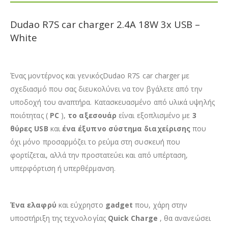
Dudao R7S car charger 2.4A 18W 3x USB –
White
Ένας μοντέρνος και γενικόςDudao R7S car charger με
σχεδιασμό που σας διευκολύνει να τον βγάλετε από την
υποδοχή του αναπτήρα. Κατασκευασμένο από υλικά υψηλής
ποιότητας (
PC
),
το αξεσουάρ
είναι εξοπλισμένο με
3
θύρες USB
και
ένα έξυπνο σύστημα διαχείρισης
που
όχι μόνο προσαρμόζει το ρεύμα στη συσκευή που
φορτίζεται, αλλά την προστατεύει και από υπέρταση,
υπερφόρτιση ή υπερθέρμανση.
Ένα ελαφρύ
και εύχρηστο
gadget
που, χάρη στην
υποστήριξη της τεχνολογίας
Quick Charge
, θα ανανεώσει