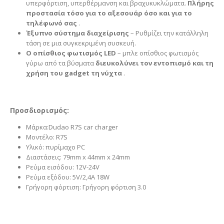
υπερφόρτιση, υπερθέρμανση και βραχυκυκλώματα.
Πλήρης
προστασία τόσο για το αξεσουάρ όσο και για το
τηλέφωνό σας
.
Έξυπνο σύστημα διαχείρισης
– Ρυθμίζει την κατάλληλη
τάση σε μια συγκεκριμένη συσκευή.
Ο οπίσθιος φωτισμός LED
– μπλε οπίσθιος φωτισμός
γύρω από τα βύσματα
διευκολύνει τον εντοπισμό και τη
χρήση του gadget τη νύχτα
.
Προσδιορισμός:
Μάρκα:Dudao R7S car charger
Μοντέλο: R7S
Υλικό: πυρίμαχο PC
Διαστάσεις: 79mm x 44mm x 24mm
Ρεύμα εισόδου: 12V-24V
Ρεύμα εξόδου: 5V/2,4A 18W
Γρήγορη φόρτιση: Γρήγορη φόρτιση 3.0