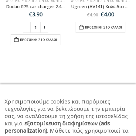
ΑΞΕΣΟΥΆΡ ΥΠΟΛΟΓΙΣΤΏΝ ΚΑΙ ΚΙΝΗΤΏΝ
,
ΑΞΕΣΟΥΆΡ ΑΥΤΟΚΙΝΉΤΟΥ
ΑΞΕΣΟΥΆΡ ΥΠΟΛΟΓΙΣΤΏΝ ΚΑΙ ΚΙΝΗΤΏΝ
,
ΚΑ
Dudao R7S car charger 2.4A 18W 3x USB – White
Ugreen (AV141) Καλώδιο splitter ακουστικών mini jack 3,5 mm – 2 x mini jack 3,5 mm (μικρόφωνο + στερεοφωνική έξοδος) μαύρο (30620)
Original
Η
€
3.90
€
4.00
€
4.90
price
τρέχου
was:
τιμή
ΠΡΟΣΘΉΚΗ ΣΤΟ ΚΑΛΆΘΙ
€4.90.
είναι:
€4.00.
ΠΡΟΣΘΉΚΗ ΣΤΟ ΚΑΛΆΘΙ
Χρησιμοποιούμε cookies και παρόμοιες
τεχνολογίες για να βελτιώσουμε την εμπειρία
σας, να αναλύσουμε τη χρήση της ιστοσελίδας
και για
εξατομίκευση διαφημίσεων (ads
personalization)
. Μάθετε πώς χρησιμοποιεί τα