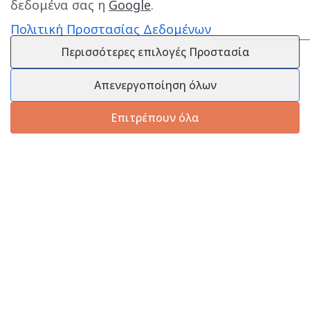
δεδομένα σας η
Google
.
Πολιτική Προστασίας Δεδομένων
Περισσότερες επιλογές Προστασία
Απενεργοποίηση όλων
Επιτρέπουν όλα
Πληροφορίες
Εξυπηρέτηση Πελατών
Πληροφορίες Εταιρείας
Πληροφορίες Εταιρείας
Επικοινωνία
Επικοινωνία
Πληροφορίες Αποστολής
25210 58444
Τρόποι Πληρωμής
info@melanaki-shop.gr
Πολιτική Επιστροφών