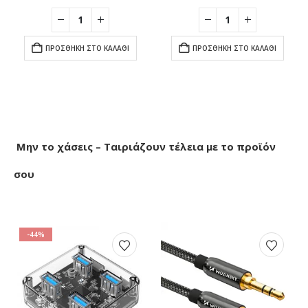
price
τρέχου
was:
τιμή
€4.90.
είναι:
€3.90.
ΠΡΟΣΘΉΚΗ ΣΤΟ ΚΑΛΆΘΙ
ΠΡΟΣΘΉΚΗ ΣΤΟ ΚΑΛΆΘΙ
Μην το χάσεις – Ταιριάζουν τέλεια με το προϊόν
σου
-44%