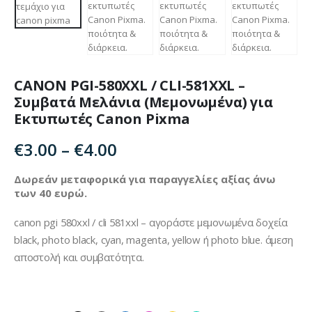
CANON PGI-580XXL / CLI-581XXL –
Συμβατά Μελάνια (Μεμονωμένα) για
Εκτυπωτές Canon Pixma
Price
€
3.00
–
€
4.00
range:
€3.00
Δωρεάν μεταφορικά για παραγγελίες αξίας άνω
των 40 ευρώ.
through
€4.00
canon pgi 580xxl / cli 581xxl – αγοράστε μεμονωμένα δοχεία
black, photo black, cyan, magenta, yellow ή photo blue. άμεση
αποστολή και συμβατότητα.