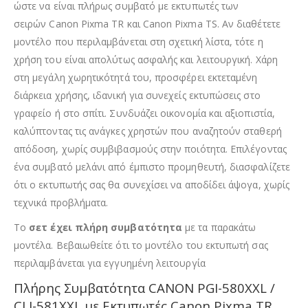
ώστε να είναι πλήρως συμβατό με εκτυπωτές των
σειρών Canon Pixma TR και Canon Pixma TS. Αν διαθέτετε
μοντέλο που περιλαμβάνεται στη σχετική λίστα, τότε η
χρήση του είναι απολύτως ασφαλής και λειτουργική. Χάρη
στη μεγάλη χωρητικότητά του, προσφέρει εκτεταμένη
διάρκεια χρήσης, ιδανική για συνεχείς εκτυπώσεις στο
γραφείο ή στο σπίτι. Συνδυάζει οικονομία και αξιοπιστία,
καλύπτοντας τις ανάγκες χρηστών που αναζητούν σταθερή
απόδοση, χωρίς συμβιβασμούς στην ποιότητα. Επιλέγοντας
ένα συμβατό μελάνι από έμπιστο προμηθευτή, διασφαλίζετε
ότι ο εκτυπωτής σας θα συνεχίσει να αποδίδει άψογα, χωρίς
τεχνικά προβλήματα.
Το
σετ έχει πλήρη συμβατότητα
με τα παρακάτω
μοντέλα. Βεβαιωθείτε ότι το μοντέλο του εκτυπωτή σας
περιλαμβάνεται για εγγυημένη λειτουργία
Πλήρης Συμβατότητα CANON PGI-580XXL /
CLI-581XXL με Εκτυπωτές Canon Pixma TR