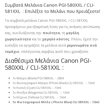
Συμβατά Μελάνια Canon PGI-580XXL / CLI-
581XXL : Επιλέξτε το Μελάνι που Χρειάζεστε!
Τα συμβατά μελάνια Canon PGI-580XXL / CLI-581XXL
προσφέρουν μια εξαιρετική λύση για τις ανάγκες εκτύπωσης
σας, συνδυάζοντας την
ποιότητα
, τη
μεγάλη
χωρητικότητα
και το
χαμηλό κόστος
. Πλέον, έχετε την
ευελιξία να αγοράζετε τα μελάνια αυτά
μεμονωμένα ανά
τεμάχιο
, επιλέγοντας ακριβώς αυτό που χρειάζεστε.
Διαθέσιμα Μελάνια Canon PGI-
580XXL / CLI-581XXL :
1x Μαύρο (Black) PGI 580XXL – 28ml
1x Φωτογραφικό Μαύρο (Photo Black) CLI 581XXL – 13ml
1x Κυανό (Cyan) CLI 581XXL – 13ml
1x Φούξια (Magenta) CLI 581XXL – 13ml
1x Κίτρινο (Yellow) CLI 581XXL – 13ml
1x Φωτογραφικό Μπλε ( Photo Blue) CLI 581XXL – 13ml