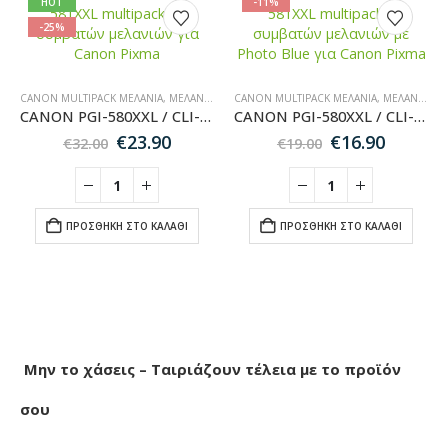
HOT
-11%
-25%
CANON MULTIPACK ΜΕΛΆΝΙΑ
,
ΜΕΛΆΝΙΑ ΕΚΤΥΠΩΤΏΝ
CANON MULTIPACK ΜΕΛΆΝΙΑ
,
MULTIPACK ΜΕΛΆΝΙΑ
,
ΜΕΛΆΝΙΑ ΕΚΤΥΠΩΤΏΝ
,
CANON ΜΕΛ
CANON PGI-580XXL / CLI-581XXL – Multipack 10 Συμβατών Μελανιών για Εκτυπωτές Canon Pixma
CANON PGI-580XXL / CLI-581XXL – Multipack 6 Συμβατών Μελανιών (+photo blue) για Εκτυπωτές Canon Pixma
Original
Η
Original
Η
€
23.90
€
16.90
€
32.00
€
19.00
price
τρέχουσα
price
τρέχο
was:
τιμή
was:
τιμή
€32.00.
είναι:
€19.00.
είναι:
€23.90.
€16.90.
ΠΡΟΣΘΉΚΗ ΣΤΟ ΚΑΛΆΘΙ
ΠΡΟΣΘΉΚΗ ΣΤΟ ΚΑΛΆΘΙ
Μην το χάσεις – Ταιριάζουν τέλεια με το προϊόν
σου