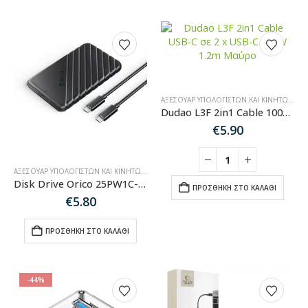
ΑΞΕΣΟΥΆΡ ΥΠΟΛΟΓΙΣΤΏΝ ΚΑΙ ΚΙΝΗΤΏΝ
,
ΚΑ
Dudao L3F 2in1 Cable 100W 1.2m 2 x USB-C – Black
€
5.90
ΑΞΕΣΟΥΆΡ ΥΠΟΛΟΓΙΣΤΏΝ ΚΑΙ ΚΙΝΗΤΏΝ
,
ΚΑΛΏΔΙΑ ΉΧΟΥ-HDMI-ΔΙΚΤΎΟΥ
Disk Drive Orico 25PW1C-C3 2.5″ HDD/SSD USB-C 3.1 6Gb/s – Black
ΠΡΟΣΘΉΚΗ ΣΤΟ ΚΑΛΆΘΙ
€
5.80
ΠΡΟΣΘΉΚΗ ΣΤΟ ΚΑΛΆΘΙ
-44%