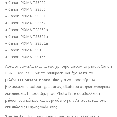
● Canon PIXMA TS8252
● Canon PIXMA TS8350
● Canon PIXMA TS8351
● Canon PIXMA TS8352
● Canon PIXMA TS8350a
● Canon PIXMA TS8351a
● Canon PIXMA TS8352a
● Canon PIXMA TS9150
● Canon PIXMA TS9155
Αυτά τα μοντέλα εκτυπωτών χρησιμοποιούν το μελάνι Canon
PGI-580xxl / CLI-581xxl multipack και έχουν και το
μελάνι
CLI-581XXL Photo Blue
για να προσφέρουν
βελτιωμένη απόδοση χρωμάτων, ιδιαίτερα σε φωτογραφικές
εκτυπώσεις. Η προσθήκη του Photo Blue συμβάλλει στη
μείωση του κόκκου και στην αύξηση της λεπτομέρειας στις
εκτυπώσεις υψηλής ανάλυσης.
Συμβουλή:
Πριν την αγορά, συνιστάται να ελέγξετε το