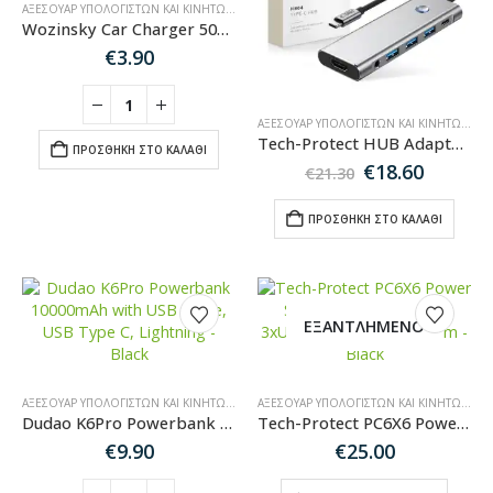
ΑΞΕΣΟΥΆΡ ΥΠΟΛΟΓΙΣΤΏΝ ΚΑΙ ΚΙΝΗΤΏΝ
,
ΑΞΕΣΟΥΆΡ ΑΥΤΟΚΙΝΉΤΟΥ
Wozinsky Car Charger 50W – 4x USB A – λευκός WCCAW
€
3.90
ΑΞΕΣΟΥΆΡ ΥΠΟΛΟΓΙΣΤΏΝ ΚΑΙ ΚΙΝΗΤΏΝ
,
HU
Tech-Protect HUB Adapter HB04 9in1 από USB-C σε USB2.0 + USB3.0 + USB-C + HDMI 4K 60Hz + SD / TF + PD100W + AV3.5 – γκρι
ΠΡΟΣΘΉΚΗ ΣΤΟ ΚΑΛΆΘΙ
Original
Η
€
18.60
€
21.30
price
τρέχο
was:
τιμή
ΠΡΟΣΘΉΚΗ ΣΤΟ ΚΑΛΆΘΙ
€21.30.
είναι:
€18.60.
ΕΞΑΝΤΛΗΜΈΝΟ
ΑΞΕΣΟΥΆΡ ΥΠΟΛΟΓΙΣΤΏΝ ΚΑΙ ΚΙΝΗΤΏΝ
,
POWERBANK-MAGSAFE
ΑΞΕΣΟΥΆΡ ΥΠΟΛΟΓΙΣΤΏΝ ΚΑΙ ΚΙΝΗΤΏΝ
,
ΚΑ
Dudao K6Pro Powerbank 10000mAh with USB Cable, USB Type C, Lightning – Black
Tech-Protect PC6X6 Power Strip 6 Sockets 240V + 3xUSB-A + 3xUSB-C 200cm – Black
€
9.90
€
25.00