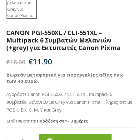
CANON PGI-550XL / CLI-551XL –
Multipack 6 Συμβατών Μελανιών
(+grey) για Εκτυπωτές Canon Pixma
Original
Η
€
11.90
€
18.00
price
τρέχουσα
was:
τιμή
Δωρεάν μεταφορικά για παραγγελίες αξίας άνω
των 40 ευρώ.
€18.00.
είναι:
€11.90.
Αγοράστε Canon PGI-550XL / CLI-551XL multipack 6
συμβατών μελανιών με Grey για Canon Pixma. Πλήρες σετ με
PGBK, BK, C, M, Y και Grey.
Διαθεσιμότητα:
Παράδοση σε 1 - 3 ημέρες