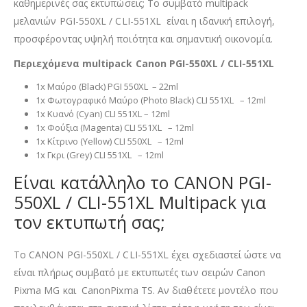
καθημερινές σας εκτυπώσεις; Το συμβατό multipack
μελανιών PGI-550XL / CLI-551XL
είναι η ιδανική επιλογή,
προσφέροντας υψηλή ποιότητα και σημαντική οικονομία.
Περιεχόμενα multipack Canon
PGI-550XL / CLI-551XL
1x Μαύρο (Black) PGI 550XL – 22ml
1x Φωτογραφικό Μαύρο (Photo Black) CLI 551XL – 12ml
1x Κυανό (Cyan) CLI 551XL – 12ml
1x Φούξια (Magenta) CLI 551XL – 12ml
1x Κίτρινο (Yellow) CLI 550XL – 12ml
1x Γκρι (Grey) CLI 551XL – 12ml
Είναι κατάλληλο το CANON PGI-
550XL / CLI-551XL Multipack για
τον εκτυπωτή σας;
Το CANON PGI-550XL / CLI-551XL έχει σχεδιαστεί ώστε να
είναι πλήρως συμβατό με εκτυπωτές των σειρών Canon
Pixma MG και CanonPixma TS. Αν διαθέτετε μοντέλο που