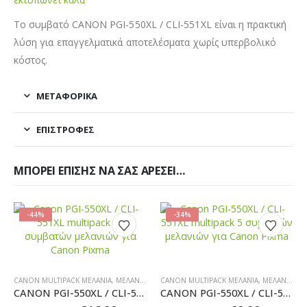
Το συμβατό CANON PGI-550XL / CLI-551XL είναι η πρακτική
λύση για επαγγελματικά αποτελέσματα χωρίς υπερβολικό
κόστος.
ΜΕΤΑΦΟΡΙΚΆ
ΕΠΙΣΤΡΟΦΈΣ
ΜΠΟΡΕΊ ΕΠΊΣΗΣ ΝΑ ΣΑΣ ΑΡΈΣΕΙ…
-44%
-34%
CANON MULTIPACK ΜΕΛΆΝΙΑ
,
ΜΕΛΆΝΙΑ ΕΚΤΥΠΩΤΏΝ
CANON MULTIPACK ΜΕΛΆΝΙΑ
,
MULTIPACK ΜΕΛΆΝΙΑ
,
ΜΕΛΆΝΙΑ ΕΚΤΥΠΩΤΏΝ
,
CANON ΜΕΛ
CANON PGI-550XL / CLI-551XL – Multipack 10 Συμβατών Μελανιών για Εκτυπωτές Canon Pixma
CANON PGI-550XL / CLI-551XL – Multipack 5 Συμβατών Μελανιών για Εκτυπωτές Canon Pixma