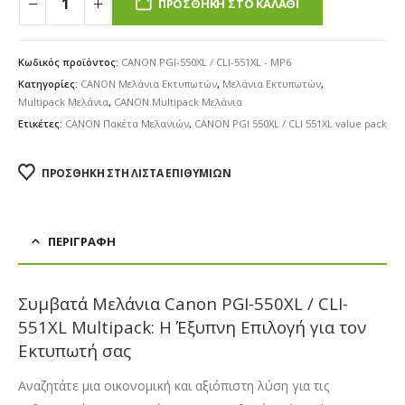
ΠΡΟΣΘΉΚΗ ΣΤΟ ΚΑΛΆΘΙ
Κωδικός προϊόντος:
CANON PGI-550XL / CLI-551XL - MP6
Κατηγορίες:
CANON Μελάνια Εκτυπωτών
,
Μελάνια Εκτυπωτών
,
Multipack Μελάνια
,
CANON Multipack Μελάνια
Ετικέτες:
CANON Πακέτα Μελανιών
,
CANON PGI 550XL / CLI 551XL value pack
ΠΡΟΣΘΉΚΗ ΣΤΗ ΛΊΣΤΑ ΕΠΙΘΥΜΙΏΝ
ΠΕΡΙΓΡΑΦΉ
Συμβατά Μελάνια Canon PGI-550XL / CLI-
551XL Multipack: Η Έξυπνη Επιλογή για τον
Εκτυπωτή σας
Αναζητάτε μια οικονομική και αξιόπιστη λύση για τις