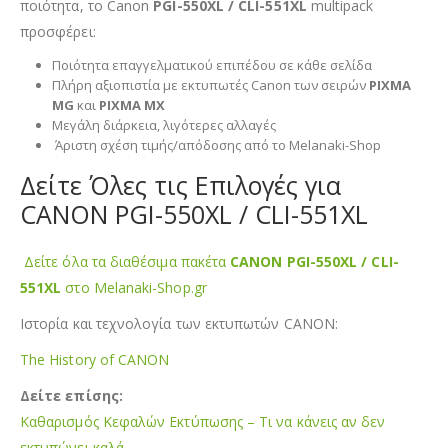
ποιότητα, το Canon
PGI-550XL / CLI-551XL
multipack
προσφέρει:
Ποιότητα επαγγελματικού επιπέδου σε κάθε σελίδα
Πλήρη αξιοπιστία με εκτυπωτές Canon των σειρών
PIXMA
MG
και
PIXMA MX
Μεγάλη διάρκεια, λιγότερες αλλαγές
Άριστη σχέση τιμής/απόδοσης από το Melanaki-Shop
Δείτε Όλες τις Επιλογές για
CANON PGI-550XL / CLI-551XL
Δείτε όλα τα διαθέσιμα πακέτα
CANON PGI-550XL / CLI-
551XL
στο Melanaki-Shop.gr
Ιστορία και τεχνολογία των εκτυπωτών CANON:
The History of CANON
Δείτε επίσης:
Καθαρισμός Κεφαλών Εκτύπωσης – Τι να κάνεις αν δεν
εκτυπώνει καλά