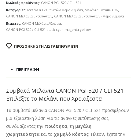
Κωδικός προϊόντος:
CANON PGI-520 / CLI-521
Κατηγορίες:
Μελάνια Εκτυπωτών Μεμονωμένα
,
Μελάνια Εκτυπωτών
,
CANON Μελάνια Εκτυπωτών
,
CANON Μελάνια Εκτυπωτών -Μεμονωμένα
Ετικέτες:
CANON Μελάνια/Χρώμα
,
CANON PGI 520 / CLI 521 black cyan magenta yellow
ΠΡΟΣΘΉΚΗ ΣΤΗ ΛΊΣΤΑ ΕΠΙΘΥΜΙΏΝ
ΠΕΡΙΓΡΑΦΉ
Συμβατά Μελάνια CANON PGI-520 / CLI-521 :
Επιλέξτε το Μελάνι που Χρειάζεστε!
Τα συμβατά μελάνια CANON PGI-520 / CLI-521 προσφέρουν
μια εξαιρετική λύση για τις ανάγκες εκτύπωσης σας,
συνδυάζοντας την
ποιότητα
, τη
μεγάλη
χωρητικότητα
και το
χαμηλό κόστος
. Πλέον, έχετε την