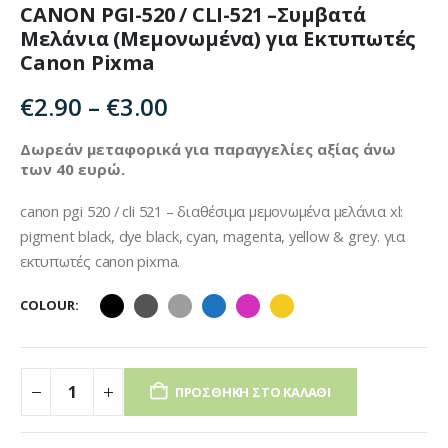
CANON PGI-520 / CLI-521 –Συμβατά
Μελάνια (Μεμονωμένα) για Εκτυπωτές
Canon Pixma
Price
€
2.90
–
€
3.00
range:
€2.90
Δωρεάν μεταφορικά για παραγγελίες αξίας άνω
των 40 ευρώ.
through
€3.00
canon pgi 520 / cli 521 – διαθέσιμα μεμονωμένα μελάνια xl:
pigment black, dye black, cyan, magenta, yellow & grey. για
εκτυπωτές canon pixma.
COLOUR
ΠΡΟΣΘΉΚΗ ΣΤΟ ΚΑΛΆΘΙ