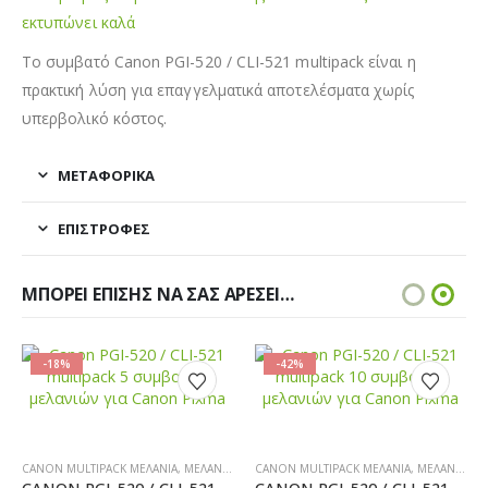
εκτυπώνει καλά
Το συμβατό Canon PGI-520 / CLI-521 multipack είναι η
πρακτική λύση για επαγγελματικά αποτελέσματα χωρίς
υπερβολικό κόστος.
ΜΕΤΑΦΟΡΙΚΆ
ΕΠΙΣΤΡΟΦΈΣ
ΜΠΟΡΕΊ ΕΠΊΣΗΣ ΝΑ ΣΑΣ ΑΡΈΣΕΙ…
-18%
-42%
 ΜΕΛΆΝΙΑ ΕΚΤΥΠΩΤΏΝ
CANON MULTIPACK ΜΕΛΆΝΙΑ
,
MULTIPACK ΜΕΛΆΝΙΑ
,
ΜΕΛΆΝΙΑ ΕΚΤΥΠΩΤΏΝ
,
CANON MULTIPACK ΜΕΛΆΝΙΑ
CANON MULTIPACK ΜΕΛΆΝΙΑ
,
MULTIPACK ΜΕΛΆΝΙΑ
,
ΜΕΛΆΝΙΑ ΕΚΤΥΠΩΤΏΝ
,
CANON ΜΕΛ