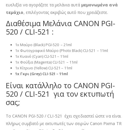
ευελιξία να αγοράζετε τα μελάνια αυτά
μεμονωμένα ανά
τεμάχιο
, επιλέγοντας ακριβώς αυτό που χρειάζεστε.
Διαθέσιμα Μελάνια CANON PGI-
520 / CLI-521 :
1x Μαύρο (Black) PGI-520 – 21ml
1x Φωτογραφικό Μαύρο (Photo Black) CLI-521 – 11ml
1x Κυανό (Cyan) CLI-521 – 11ml
1x Φούξια (Magenta) CLI-521 – 11ml
1x Κίτρινο (Yellow) CLI-521 – 11ml
1x Γκρι (Grey) CLI-521 – 11ml
Είναι κατάλληλο το CANON PGI-
520 / CLI-521 για τον εκτυπωτή
σας;
Το CANON PGI-520 / CLI-521 έχει σχεδιαστεί ώστε να είναι
πλήρως συμβατό με εκτυπωτές των σειρών Canon Pixma TR