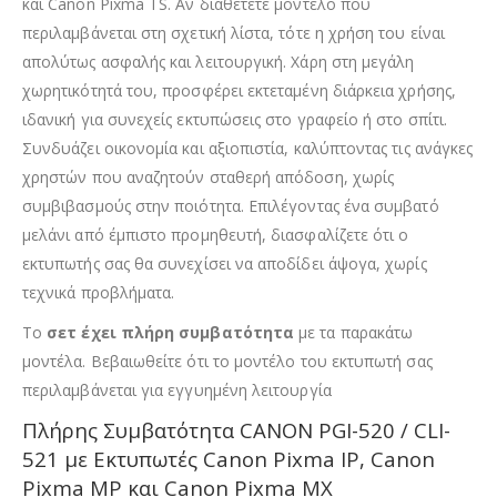
και Canon Pixma TS. Αν διαθέτετε μοντέλο που
περιλαμβάνεται στη σχετική λίστα, τότε η χρήση του είναι
απολύτως ασφαλής και λειτουργική. Χάρη στη μεγάλη
χωρητικότητά του, προσφέρει εκτεταμένη διάρκεια χρήσης,
ιδανική για συνεχείς εκτυπώσεις στο γραφείο ή στο σπίτι.
Συνδυάζει οικονομία και αξιοπιστία, καλύπτοντας τις ανάγκες
χρηστών που αναζητούν σταθερή απόδοση, χωρίς
συμβιβασμούς στην ποιότητα. Επιλέγοντας ένα συμβατό
μελάνι από έμπιστο προμηθευτή, διασφαλίζετε ότι ο
εκτυπωτής σας θα συνεχίσει να αποδίδει άψογα, χωρίς
τεχνικά προβλήματα.
Το
σετ έχει πλήρη συμβατότητα
με τα παρακάτω
μοντέλα. Βεβαιωθείτε ότι το μοντέλο του εκτυπωτή σας
περιλαμβάνεται για εγγυημένη λειτουργία
Πλήρης Συμβατότητα CANON PGI-520 / CLI-
521 με Εκτυπωτές Canon Pixma IP, Canon
Pixma MP και Canon Pixma MX