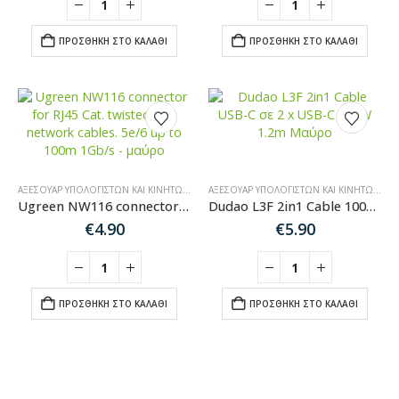
€4.90.
είναι:
€2.90.
ΠΡΟΣΘΉΚΗ ΣΤΟ ΚΑΛΆΘΙ
ΠΡΟΣΘΉΚΗ ΣΤΟ ΚΑΛΆΘΙ
ΑΞΕΣΟΥΆΡ ΥΠΟΛΟΓΙΣΤΏΝ ΚΑΙ ΚΙΝΗΤΏΝ
,
ΚΑΛΏΔΙΑ ΉΧΟΥ-HDMI-ΔΙΚΤΎΟΥ
ΑΞΕΣΟΥΆΡ ΥΠΟΛΟΓΙΣΤΏΝ ΚΑΙ ΚΙΝΗΤΏΝ
,
ΚΑ
Ugreen NW116 connector for RJ45 Cat. twisted pair network cables. 5e/6 up to 100m 1Gb/s – μαύρο
Dudao L3F 2in1 Cable 100W 1.2m 2 x USB-C – Black
€
4.90
€
5.90
ΠΡΟΣΘΉΚΗ ΣΤΟ ΚΑΛΆΘΙ
ΠΡΟΣΘΉΚΗ ΣΤΟ ΚΑΛΆΘΙ