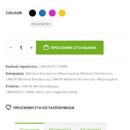
COLOUR
ΕΚΚΑΘΆΡΙΣΗ
ΠΡΟΣΘΉΚΗ ΣΤΟ ΚΑΛΆΘΙ
Κωδικός προϊόντος:
CANON PGI-1500XL
Κατηγορίες:
Μελάνια Εκτυπωτών Μεμονωμένα
,
Μελάνια Εκτυπωτών
,
CANON Μελάνια Εκτυπωτών
,
CANON Μελάνια Εκτυπωτών -Μεμονωμένα
Ετικέτες:
CANON Μελάνια/Χρώμα
,
CANON PGI 1500XL black cyan magenta yellow
ΠΡΟΣΘΉΚΗ ΣΤΗ ΛΊΣΤΑ ΕΠΙΘΥΜΙΏΝ
Περιγραφή
Μεταφορικά
Επιστροφές