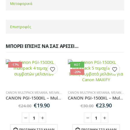
Μεταφορικά
Επιστροφές
ΜΠΟΡΕΊ ΕΠΊΣΗΣ ΝΑ ΣΑΣ ΑΡΈΣΕΙ…
-17%
HOT
-20%
CANON MULTIPACK ΜΕΛΆΝΙΑ
,
ΜΕΛΆΝΙΑ ΕΚΤΥΠΩΤΏΝ
CANON MULTIPACK ΜΕΛΆΝΙΑ
,
MULTIPACK ΜΕΛΆΝΙΑ
,
ΜΕΛΆΝΙΑ ΕΚΤΥΠΩΤΏΝ
,
CANON ΜΕΛ
CANON PGI-1500XL – Multipack 4 Συμβατών Μελανιών για Εκτυπωτές Canon Maxify
CANON PGI-1500XL – Multipack 5 Συμβατών Μελανιών για Εκτυπωτές Canon Maxify
Original
Η
Original
Η
€
19.90
€
23.90
€
24.00
€
30.00
price
τρέχουσα
price
τρέχο
was:
τιμή
was:
τιμή
€24.00.
είναι:
€30.00.
είναι:
€19.90.
€23.90.
ΠΡΟΣΘΉΚΗ ΣΤΟ ΚΑΛΆΘΙ
ΠΡΟΣΘΉΚΗ ΣΤΟ ΚΑΛΆΘΙ