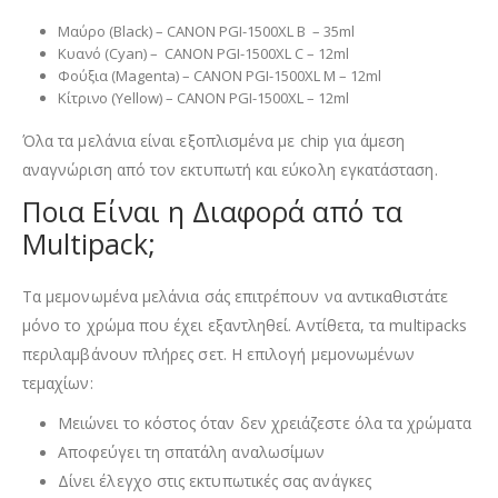
Μαύρο (Black) – CANON PGI-1500XL B – 35ml
Κυανό (Cyan) – CANON PGI-1500XL C – 12ml
Φούξια (Magenta) – CANON PGI-1500XL M – 12ml
Κίτρινο (Yellow) – CANON PGI-1500XL – 12ml
Όλα τα μελάνια είναι εξοπλισμένα με chip για άμεση
αναγνώριση από τον εκτυπωτή και εύκολη εγκατάσταση.
Ποια Είναι η Διαφορά από τα
Multipack;
Τα μεμονωμένα μελάνια σάς επιτρέπουν να αντικαθιστάτε
μόνο το χρώμα που έχει εξαντληθεί. Αντίθετα, τα multipacks
περιλαμβάνουν πλήρες σετ. Η επιλογή μεμονωμένων
τεμαχίων:
Μειώνει το κόστος όταν δεν χρειάζεστε όλα τα χρώματα
Αποφεύγει τη σπατάλη αναλωσίμων
Δίνει έλεγχο στις εκτυπωτικές σας ανάγκες