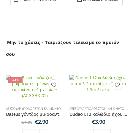
Μην το χάσεις – Ταιριάζουν τέλεια με το προϊόν
σου
-41%
ΑΞΕΣΟΥΆΡ ΥΠΟΛΟΓΙΣΤΏΝ ΚΑΙ ΚΙΝΗΤΏΝ
,
ΑΞΕΣΟΥΆΡ ΑΥΤΟΚΙΝΉΤΟΥ
,
SALES
ΑΞΕΣΟΥΆΡ ΥΠΟΛΟΓΙΣΤΏΝ ΚΑΙ ΚΙΝΗΤΏΝ
,
ΚΑ
Baseus γάντζος μικροαντικειμένων για αυτοκίνητο 4τμχ- black (ACGGBK-01)
Dudao L12 καλώδιο ήχου σπιράλ 2 x mini jack 3,5 mm 1,5m λευκό.
Original
Η
€
2.90
€
3.90
€
4.90
price
τρέχουσα
was:
τιμή