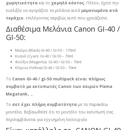
χωρητικότητα
και το
χαμηλό κόστος
. Πλέον, έχετε την
ευελιξία να αγοράζετε τα μελάνια αυτά
μεμονωμένα ανά
τεμάχιο
, επιλέγοντας ακριβώς αυτό που χρειάζεστε.
Διαθέσιμα Μελάνια Canon GI-40 /
GI-50:
Μαύρο (Black) GI-40 / GI-50 – 170ml
Κυανό (Cyan) GI-40 / GI-50 – 70ml
Φούξια (Magenta) GI-40 / GI-50 – 70ml
Κίτρινο (Yellow) GI-40 / GI-50 – 70ml
Το
Canon GI-40 / gI-50 multipack είναι πλήρως
συμβατό με εκτυπωτές Canon των σειρών Pixma
Megatank, ,
Το
σετ έχει πλήρη συμβατότητα
με τα παρακάτω
μοντέλα. Βεβαιωθείτε ότι το μοντέλο του εκτυπωτή σας
περιλαμβάνεται για εγγυημένη λειτουργία