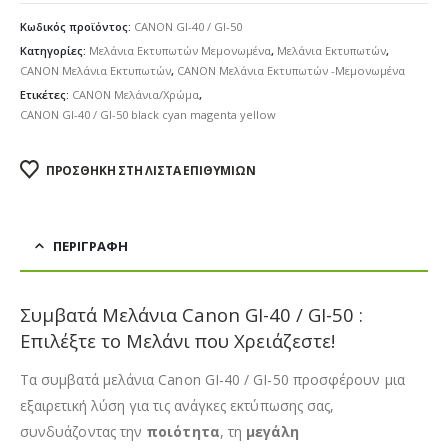
Κωδικός προϊόντος:
CANON GI-40 / GI-50
Κατηγορίες:
Μελάνια Εκτυπωτών Μεμονωμένα
,
Μελάνια Εκτυπωτών
,
CANON Μελάνια Εκτυπωτών
,
CANON Μελάνια Εκτυπωτών -Μεμονωμένα
Ετικέτες:
CANON Μελάνια/Χρώμα
,
CANON GI-40 / GI-50 black cyan magenta yellow
ΠΡΟΣΘΉΚΗ ΣΤΗ ΛΊΣΤΑ ΕΠΙΘΥΜΙΏΝ
ΠΕΡΙΓΡΑΦΉ
Συμβατά Μελάνια Canon GI-40 / GI-50 :
Επιλέξτε το Μελάνι που Χρειάζεστε!
Τα συμβατά μελάνια Canon GI-40 / GI-50 προσφέρουν μια
εξαιρετική λύση για τις ανάγκες εκτύπωσης σας,
συνδυάζοντας την
ποιότητα
, τη
μεγάλη