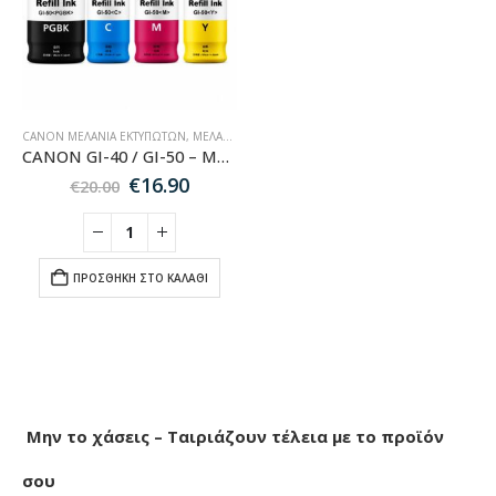
CANON ΜΕΛΆΝΙΑ ΕΚΤΥΠΩΤΏΝ
,
ΜΕΛΆΝΙΑ ΕΚΤΥΠΩΤΏΝ
,
MULTIPACK ΜΕΛΆΝΙΑ
,
CANON MU
CANON GI-40 / GI-50 – Multipack 4 Συμβατών Μελανιών για Εκτυπωτές Canon Pixma
Original
Η
€
16.90
€
20.00
price
τρέχουσα
was:
τιμή
€20.00.
είναι:
€16.90.
ΠΡΟΣΘΉΚΗ ΣΤΟ ΚΑΛΆΘΙ
Μην το χάσεις – Ταιριάζουν τέλεια με το προϊόν
σου