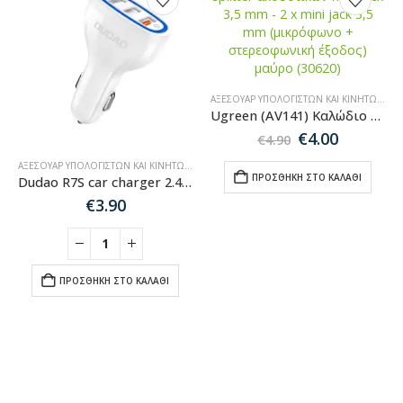
ΑΞΕΣΟΥΆΡ ΥΠΟΛΟΓΙΣΤΏΝ ΚΑΙ ΚΙΝΗΤΏΝ
,
ΚΑ
Ugreen (AV141) Καλώδιο splitter ακουστικών mini jack 3,5 mm – 2 x mini jack 3,5 mm (μικρόφωνο + στερεοφωνική έξοδος) μαύρο (30620)
Original
Η
€
4.00
€
4.90
price
τρέχου
ΑΞΕΣΟΥΆΡ ΥΠΟΛΟΓΙΣΤΏΝ ΚΑΙ ΚΙΝΗΤΏΝ
,
ΑΞΕΣΟΥΆΡ ΑΥΤΟΚΙΝΉΤΟΥ
was:
τιμή
ΠΡΟΣΘΉΚΗ ΣΤΟ ΚΑΛΆΘΙ
Dudao R7S car charger 2.4A 18W 3x USB – White
€4.90.
είναι:
€4.00.
€
3.90
ΠΡΟΣΘΉΚΗ ΣΤΟ ΚΑΛΆΘΙ