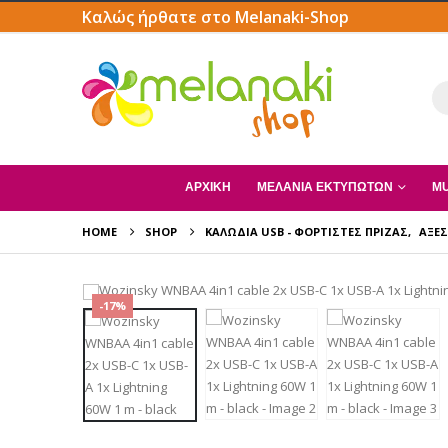
Καλώς ήρθατε στο Melanaki-Shop
ΑΡΧΙΚΗ
ΜΕΛΆΝΙΑ ΕΚΤΥΠΩΤΏΝ
MU
HOME
SHOP
ΚΑΛΏΔΙΑ USB - ΦΟΡΤΙΣΤΈΣ ΠΡΊΖΑΣ
,
ΑΞΕΣ
-17%