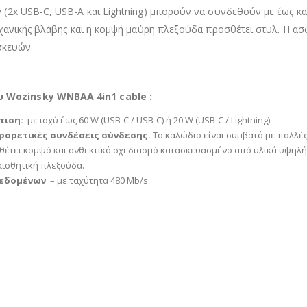
x USB-C, USB-A και Lightning) μπορούν να συνδεθούν με έως και 
χανικής βλάβης και η κομψή μαύρη πλεξούδα προσθέτει στυλ. Η α
σκευών.
Wozinsky WNBAA 4in1 cable :
τιση:
με ισχύ έως 60 W (USB-C / USB-C) ή 20 W (USB-C / Lightning).
φορετικές συνδέσεις σύνδεσης.
Το καλώδιο είναι συμβατό με πολλές
θέτει κομψό και ανθεκτικό σχεδιασμό κατασκευασμένο από υλικά υψηλή
αισθητική πλεξούδα.
δεδομένων
– με ταχύτητα 480 Mb/s.