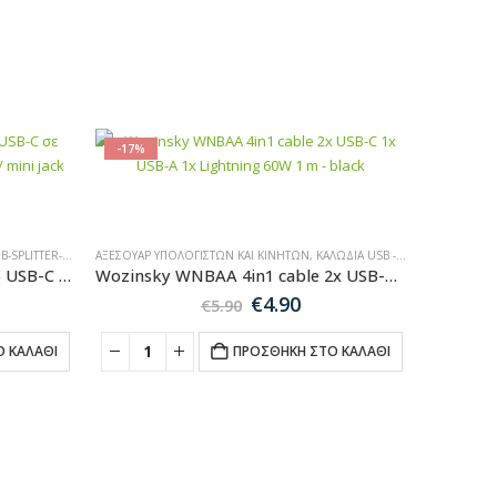
-17%
SPLITTER-ADAPTER
ΑΞΕΣΟΥΆΡ ΥΠΟΛΟΓΙΣΤΏΝ ΚΑΙ ΚΙΝΗΤΏΝ
,
ΚΑΛΏΔΙΑ USB - ΦΟΡΤΙΣΤΈΣ ΠΡΊΖΑΣ
Tech-Protect HUB V6 4in1 από USB-C σε USB-A 3.0 / USB-C PD100W / HDMI / mini jack 3,5mm – γκρι
Wozinsky WNBAA 4in1 cable 2x USB-C 1x USB-A 1x Lightning 60W 1 m – black
Original
Η
€
4.90
€
5.90
price
τρέχουσα
was:
τιμή
 ΚΑΛΆΘΙ
ΠΡΟΣΘΉΚΗ ΣΤΟ ΚΑΛΆΘΙ
€5.90.
είναι:
€4.90.