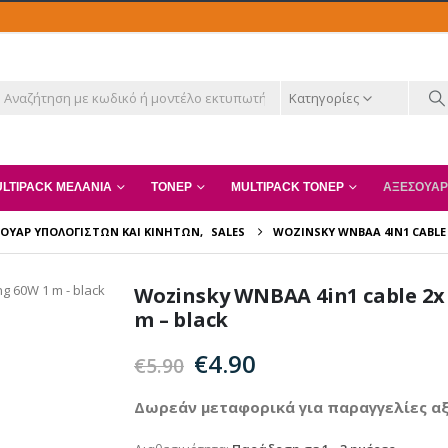
Κατηγορίες
LTIPACK ΜΕΛΆΝΙΑ
ΤΌΝΕΡ
MULTIPACK ΤΌΝΕΡ
ΑΞΕΣΟΥΆΡ
ΟΥΆΡ ΥΠΟΛΟΓΙΣΤΏΝ ΚΑΙ ΚΙΝΗΤΏΝ
,
SALES
WOZINSKY WNBAA 4IN1 CABLE 2
Wozinsky WNBAA 4in1 cable 2x 
m – black
Original
Η
€
4.90
€
5.90
price
τρέχουσα
was:
τιμή
Δωρεάν μεταφορικά για παραγγελίες αξ
€5.90.
είναι: