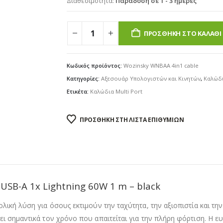
Διαθεσιμότητα:
Παράδοση σε 1 - 3 ημέρες
€4.90.
ΠΡΟΣΘΉΚΗ ΣΤΟ ΚΑΛΆΘΙ
Κωδικός προϊόντος:
Wozinsky WNBAA 4in1 cable
Κατηγορίες:
Αξεσουάρ Υπολογιστών και Κινητών
,
Καλώδι
Ετικέτα:
Καλώδια Multi Port
ΠΡΟΣΘΉΚΗ ΣΤΗ ΛΊΣΤΑ ΕΠΙΘΥΜΙΏΝ
USB-A 1x Lightning 60W 1 m – black
ική λύση για όσους εκτιμούν την ταχύτητα, την αξιοπιστία και την
ι σημαντικά τον χρόνο που απαιτείται για την πλήρη φόρτιση. Η ευ