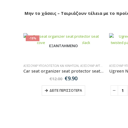
Μην το χάσεις – Ταιριάζουν τέλεια με το προϊ
-18%
ΕΞΑΝΤΛΗΜΈΝΟ
ΑΞΕΣΟΥΆΡ ΥΠΟΛΟΓΙΣΤΏΝ ΚΑΙ ΚΙΝΗΤΏΝ
,
ΑΞΕΣΟΥΆΡ ΑΥΤΟΚΙΝΉΤΟΥ
ΑΞΕΣΟΥΆΡ Υ
Car seat organizer seat protector seat cover shelf mini car table black
Original
Η
€
9.90
€
12.00
price
τρέχουσα
was:
τιμή
ΔΕΊΤΕ ΠΕΡΙΣΣΌΤΕΡΑ
€12.00.
είναι:
€9.90.