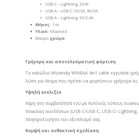
USB-C – Lightning: 20 W
USB-A – USB-C: 5V/3A, 9V/3A
USB-A – Lightning: 5V/2.4A
Μήκος
: 1 m
Υλικό:
πλαστικό
Μαύρο
χρώμα
Γρήγορη και αποτελεσματική φόρτιση
Το καλώδιο Wozinsky WNBAA 4in1 cable εγγυάται γρήγορ
λύση για άτομα που πρέπει να φορτίσουν γρήγορα τις
Υψηλή ευελιξία
Χάρη στη συμβατότητά του με πολλούς τύπους συσκευώ
ποικιλίας συνδέσεων (USB-C/USB-C, USB-C/ Lightning,
πληκτρολογήστε τον εξοπλισμό σας.
Κομψή και ανθεκτική σχεδίαση