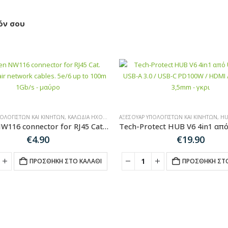
όν σου
ΠΟΛΟΓΙΣΤΏΝ ΚΑΙ ΚΙΝΗΤΏΝ
,
ΚΑΛΏΔΙΑ ΉΧΟΥ-HDMI-ΔΙΚΤΎΟΥ
ΑΞΕΣΟΥΆΡ ΥΠΟΛΟΓΙΣΤΏΝ ΚΑΙ ΚΙΝΗΤΏΝ
,
HUB-
Ugreen NW116 connector for RJ45 Cat. twisted pair network cables. 5e/6 up to 100m 1Gb/s – μαύρο
€
4.90
€
19.90
ΠΡΟΣΘΉΚΗ ΣΤΟ ΚΑΛΆΘΙ
ΠΡΟΣΘΉΚΗ ΣΤΟ