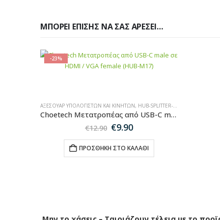
ΜΠΟΡΕΊ ΕΠΊΣΗΣ ΝΑ ΣΑΣ ΑΡΈΣΕΙ…
-23%
ΑΞΕΣΟΥΆΡ ΥΠΟΛΟΓΙΣΤΏΝ ΚΑΙ ΚΙΝΗΤΏΝ
,
HUB-SPLITTER-ADAPTER
,
SALES
Choetech Μετατροπέας από USB-C male σε HDMI / VGA female (HUB-M17)
Original
Η
€
9.90
€
12.90
price
τρέχουσα
was:
τιμή
ΠΡΟΣΘΉΚΗ ΣΤΟ ΚΑΛΆΘΙ
€12.90.
είναι:
€9.90.
Μην το χάσεις – Ταιριάζουν τέλεια με το προϊ