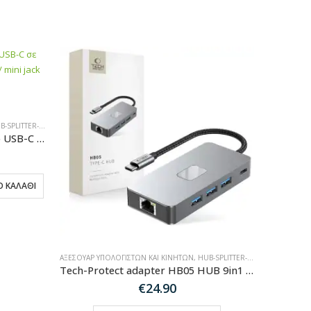
SPLITTER-ADAPTER
Tech-Protect HUB V6 4in1 από USB-C σε USB-A 3.0 / USB-C PD100W / HDMI / mini jack 3,5mm – γκρι
 ΚΑΛΆΘΙ
ΑΞΕΣΟΥΆΡ ΥΠΟΛΟΓΙΣΤΏΝ ΚΑΙ ΚΙΝΗΤΏΝ
,
HUB-SPLITTER-ADAPTER
Tech-Protect adapter HB05 HUB 9in1 από USB-C σε USB2.0 + USB3.0 +USB-C +HDMI 4K 60HZ + SD / TF + PD100W + RJ45 – γκρι
€
24.90