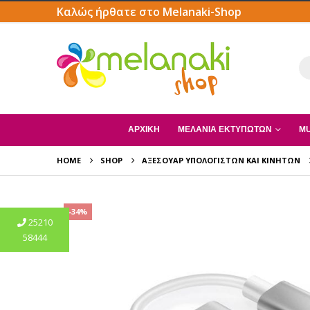
Καλώς ήρθατε στο Melanaki-Shop
ΑΡΧΙΚΗ
ΜΕΛΆΝΙΑ ΕΚΤΥΠΩΤΏΝ
MU
HOME
SHOP
ΑΞΕΣΟΥΆΡ ΥΠΟΛΟΓΙΣΤΏΝ ΚΑΙ ΚΙΝΗΤΏΝ
-34%
25210
58444