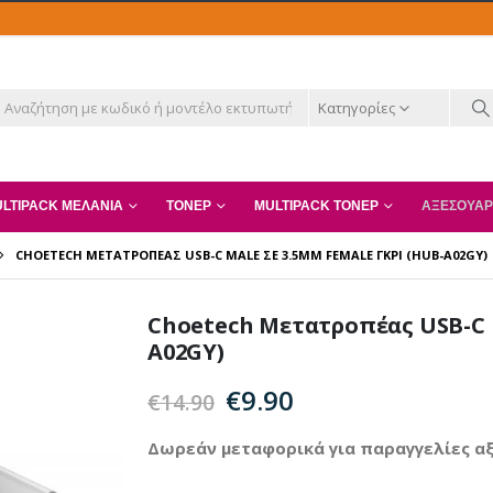
Κατηγορίες
LTIPACK ΜΕΛΆΝΙΑ
ΤΌΝΕΡ
MULTIPACK ΤΌΝΕΡ
ΑΞΕΣΟΥΆΡ
CHOETECH ΜΕΤΑΤΡΟΠΈΑΣ USB-C MALE ΣΕ 3.5MM FEMALE ΓΚΡΙ (HUB-A02GY)
Choetech Μετατροπέας USB-C 
A02GY)
Original
Η
€
9.90
€
14.90
price
τρέχουσα
was:
τιμή
Δωρεάν μεταφορικά για παραγγελίες αξ
€14.90.
είναι: