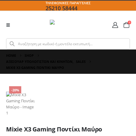
ΤΗΛΕΦΩΝΙΚΕΣ ΠΑΡΑΓΓΕΛΙΕΣ
25210 58444
0
HOME
SHOP
ΑΞΕΣΟΥΆΡ ΥΠΟΛΟΓΙΣΤΏΝ ΚΑΙ ΚΙΝΗΤΏΝ
,
SALES
MIXIE X3 GAMING ΠΟΝΤΊΚΙ ΜΑΎΡΟ
-20%
Mixie X3 Gaming Ποντίκι Μαύρο