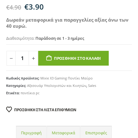
Original
Η
€
3.90
€
4.90
price
τρέχουσα
was:
τιμή
Δωρεάν μεταφορικά για παραγγελίες αξίας άνω των
40 ευρώ.
€4.90.
είναι:
€3.90.
Διαθεσιμότητα:
Παράδοση σε 1 - 3 ημέρες
ΠΡΟΣΘΉΚΗ ΣΤΟ ΚΑΛΆΘΙ
Κωδικός προϊόντος:
Mixie X3 Gaming Ποντίκι Μαύρο
Κατηγορίες:
Αξεσουάρ Υπολογιστών και Κινητών
,
Sales
Ετικέτα:
ποντίκια pc
ΠΡΟΣΘΉΚΗ ΣΤΗ ΛΊΣΤΑ ΕΠΙΘΥΜΙΏΝ
Περιγραφή
Μεταφορικά
Επιστροφές