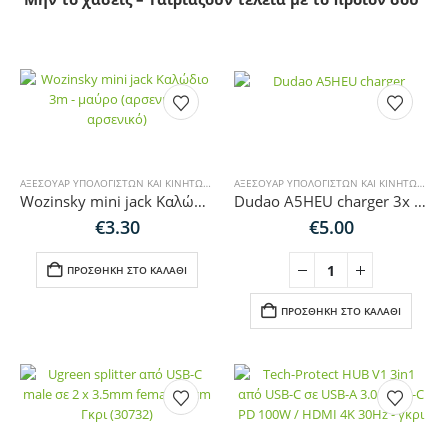
ΑΞΕΣΟΥΆΡ ΥΠΟΛΟΓΙΣΤΏΝ ΚΑΙ ΚΙΝΗΤΏΝ
,
ΚΑΛΏΔΙΑ ΉΧΟΥ-HDMI-ΔΙΚΤΎΟΥ
ΑΞΕΣΟΥΆΡ ΥΠΟΛΟΓΙΣΤΏΝ ΚΑΙ ΚΙΝΗΤΏΝ
,
ΚΑΛ
Wozinsky mini jack Καλώδιο 3m – μαύρο (αρσενικό-αρσενικό)
Dudao A5HEU charger 3x USB-A 1x USB-C PD20W – white
€
3.30
€
5.00
ΠΡΟΣΘΉΚΗ ΣΤΟ ΚΑΛΆΘΙ
ΠΡΟΣΘΉΚΗ ΣΤΟ ΚΑΛΆΘΙ