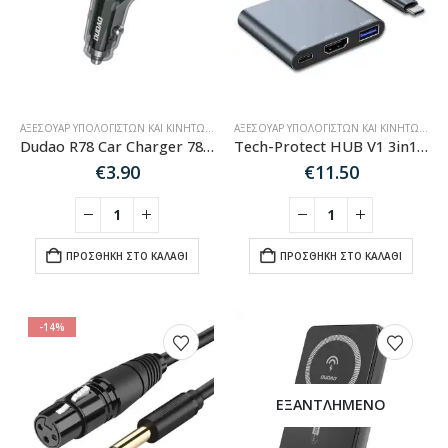
ΑΞΕΣΟΥΆΡ ΥΠΟΛΟΓΙΣΤΏΝ ΚΑΙ ΚΙΝΗΤΏΝ
,
ΑΞΕΣΟΥΆΡ ΑΥΤΟΚΙΝΉΤΟΥ
ΑΞΕΣΟΥΆΡ ΥΠΟΛΟΓΙΣΤΏΝ ΚΑΙ ΚΙΝΗΤΏΝ
,
HU
Dudao R78 Car Charger 78W USB-C PD / 2xUSB-A QC – Black
Tech-Protect HUB V1 3in1 από USB-C σε USB-A 3.0 / USB-C PD 100W / HDMI 4K 30Hz – γκρι
€
3.90
€
11.50
ΠΡΟΣΘΉΚΗ ΣΤΟ ΚΑΛΆΘΙ
ΠΡΟΣΘΉΚΗ ΣΤΟ ΚΑΛΆΘΙ
-14%
ΕΞΑΝΤΛΗΜΈΝΟ